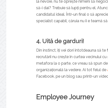
la nevoie, nu te oprește nimeni să negoci
să-i dai? Trebuie să lupți pentru el. Atu
candidatul ideal. Într-un final o să apreci
specialist capabil, căruia nu îi e teamă să 
4. Uită de garduri!
Din instinct, îți vei dori întotdeauna să te 
recrutării nu crește în curtea vecinului c
metafora la o parte, ce vreau să spun de 
organizațională la vedere. Ai tot felul de
Facebook, pe un blog sau printr-un vide
Employee Journey