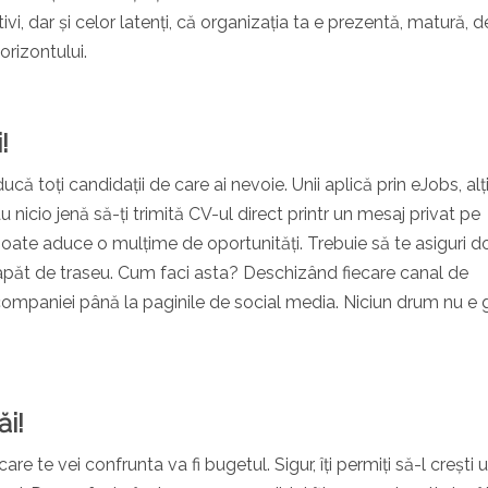
i, dar și celor latenți, că organizația ta e prezentă, matură, d
orizontului.
!
ă toți candidații de care ai nevoie. Unii aplică prin eJobs, alții 
au nicio jenă să-ți trimită CV-ul direct printr un mesaj privat pe
oate aduce o mulțime de oportunități. Trebuie să te asiguri d
 capăt de traseu. Cum faci asta? Deschizând fiecare canal de
companiei până la paginile de social media. Niciun drum nu e g
ăi!
 te vei confrunta va fi bugetul. Sigur, îți permiți să-l crești 