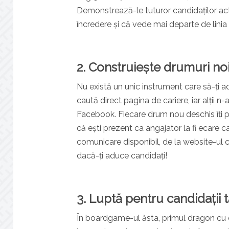
Demonstrează-le tuturor candidaților activ
încredere și că vede mai departe de linia 
2. Construiește drumuri noi
Nu există un unic instrument care să-ți aduc
caută direct pagina de cariere, iar alții n-
Facebook. Fiecare drum nou deschis îți p
că ești prezent ca angajator la fi ecare
comunicare disponibil, de la website-ul 
dacă-ți aduce candidați!
3. Luptă pentru candidații t
În boardgame-ul ăsta, primul dragon cu care