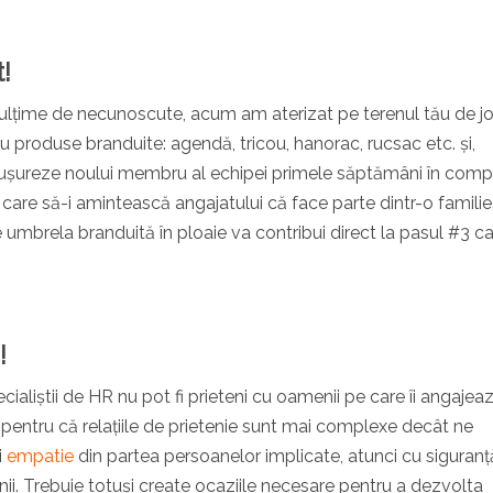
!
ulțime de necunoscute, acum am aterizat pe terenul tău de j
 produse branduite: agendă, tricou, hanorac, rucsac etc. și,
-i ușureze noului membru al echipei primele săptămâni în comp
are să-i amintească angajatului că face parte dintr-o familie
 umbrela branduită în ploaie va contribui direct la pasul #3 c
!
ialiștii de HR nu pot fi prieteni cu oamenii pe care îi angajeaz
pentru că relațiile de prietenie sunt mai complexe decât ne
i
empatie
din partea persoanelor implicate, atunci cu siguranț
ii. Trebuie totuși create ocaziile necesare pentru a dezvolta