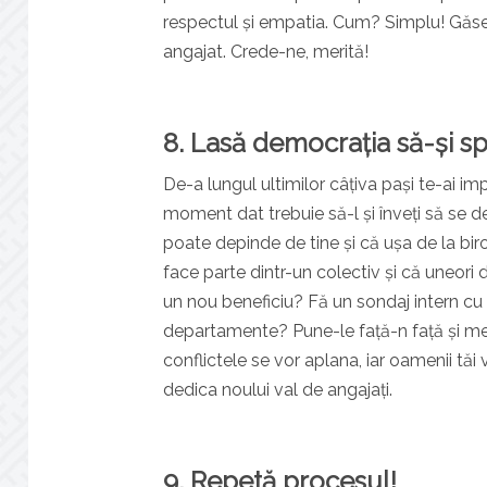
respectul și empatia. Cum? Simplu! Găseș
angajat. Crede-ne, merită!
8. Lasă democrația să-și s
De-a lungul ultimilor câțiva pași te-ai imp
moment dat trebuie să-l și înveți să se de
poate depinde de tine și că ușa de la bir
face parte dintr-un colectiv și că uneori d
un nou beneficiu? Fă un sondaj intern cu 
departamente? Pune-le față-n față și medi
conflictele se vor aplana, iar oamenii tăi v
dedica noului val de angajați.
9. Repetă procesul!