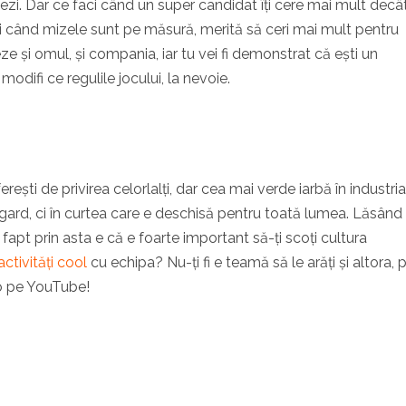
ezi. Dar ce faci când un super candidat îți cere mai mult decât
nci când mizele sunt pe măsură, merită să ceri mai mult pentru
eze și omul, și compania, iar tu vei fi demonstrat că ești un
modifi ce regulile jocului, la nevoie.
ferești de privirea celorlalți, dar cea mai verde iarbă în industria
u gard, ci în curtea care e deschisă pentru toată lumea. Lăsând
fapt prin asta e că e foarte important să-ți scoți cultura
activități cool
cu echipa? Nu-ți fi e teamă să le arăți și altora, 
o pe YouTube!