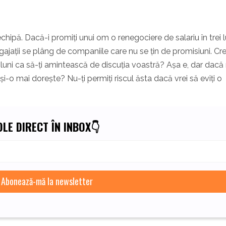
 echipă. Dacă-i promiți unui om o renegociere de salariu în trei l
gajații se plâng de companiile care nu se țin de promisiuni. Cre
rei luni ca să-ți amintească de discuția voastră? Așa e, dar dacă
și-o mai dorește? Nu-ți permiți riscul ăsta dacă vrei să eviți o
LE DIRECT ÎN INBOX👇