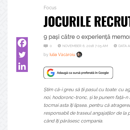
Focus
JOCURILE RECRUT
9 pași către o experiență memor
0
NOVEMBER 6, 2018 7:05 AM
DATA A
by
Iulia Văcăroiu
Știm că-i greu să ții pasul cu toate: cu 
noi, hodoronc-tronc, și te punem față-n f
tocmai asta îți lipsea, pentru că atragere
responsabil de traseul angajaților de la p
când îți părăsesc compania.