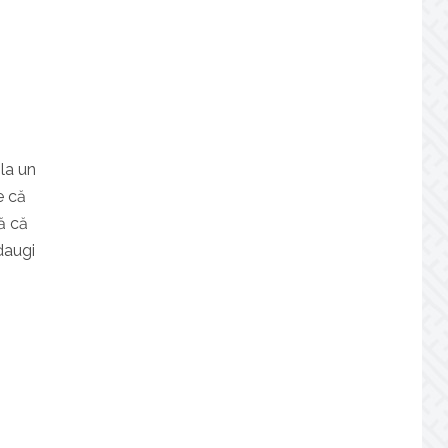
 la un
e că
ă că
adaugi