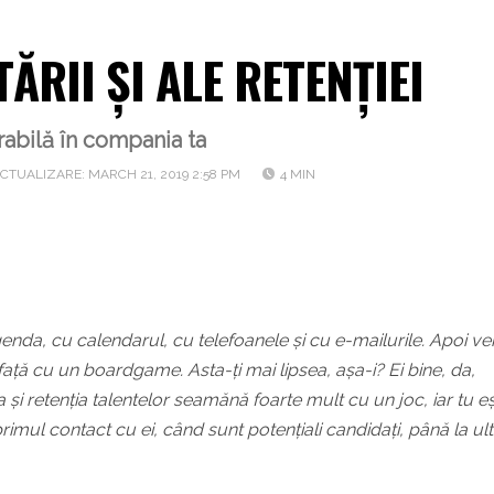
ĂRII ȘI ALE RETENȚIEI
abilă în compania ta
CTUALIZARE: MARCH 21, 2019 2:58 PM
4 MIN
agenda, cu calendarul, cu telefoanele și cu e-mailurile. Apoi v
ață cu un boardgame. Asta-ți mai lipsea, așa-i? Ei bine, da,
a și retenția talentelor seamănă foarte mult cu un joc, iar tu eș
rimul contact cu ei, când sunt potențiali candidați, până la ult