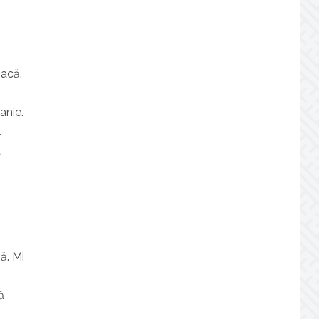
oacă.
anie.
.
a
ă. Mi
ă