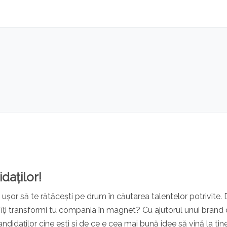
daților!
ușor să te rătăcești pe drum în căutarea talentelor potrivite. 
 îți transformi tu compania în magnet? Cu ajutorul unui brand
didaților cine ești și de ce e cea mai bună idee să vină la tine