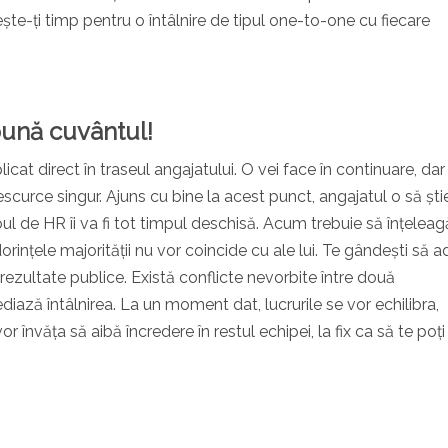
te-ți timp pentru o întâlnire de tipul one-to-one cu fiecare
pună cuvântul!
licat direct în traseul angajatului. O vei face în continuare, dar
scurce singur. Ajuns cu bine la acest punct, angajatul o să ști
oul de HR îi va fi tot timpul deschisă. Acum trebuie să înțeleag
orințele majorității nu vor coincide cu ale lui. Te gândești să 
rezultate publice. Există conflicte nevorbite între două
ază întâlnirea. La un moment dat, lucrurile se vor echilibra,
or învăța să aibă încredere în restul echipei, la fix ca să te poți