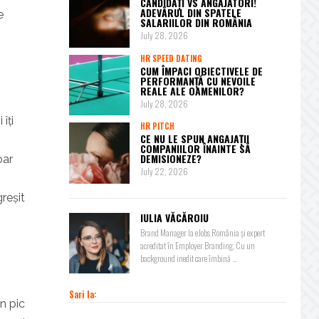
CANDIDAȚI VS ANGAJATORI!
ADEVĂRUL DIN SPATELE
e
SALARIILOR DIN ROMÂNIA
July 28, 2026
HR SPEED DATING
CUM ÎMPACI OBIECTIVELE DE
PERFORMANȚĂ CU NEVOILE
REALE ALE OAMENILOR?
July 28, 2026
îți
HR PITCH
CE NU LE SPUN ANGAJAȚII
COMPANIILOR ÎNAINTE SĂ
DEMISIONEZE?
oar
July 22, 2026
reșit
IULIA VĂCĂROIU
Brand Manager la eJobs România și expert
acreditat în Employer Branding. Cu un
background inedit care îmbină ...
Sari la:
un pic