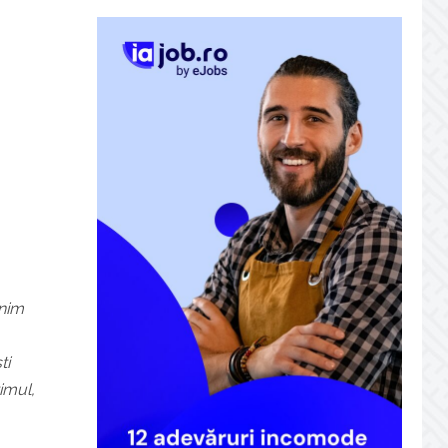
enim
ti
imul,