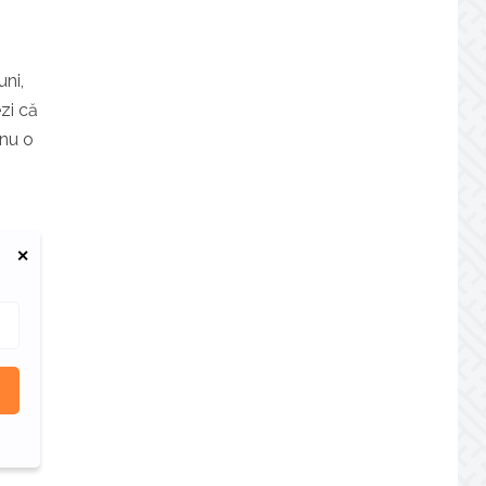
uni,
zi că
 nu o