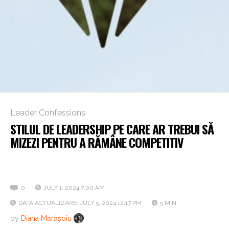
Leader Confessions
STILUL DE LEADERSHIP PE CARE AR TREBUI SĂ
MIZEZI PENTRU A RĂMÂNE COMPETITIV
Interviu cu Zemy Apfelbaum, Managing Director în cadrul
Wizrom Software
0
JULY 1, 2024 7:00 AM
DATA ACTUALIZARE: JULY 5, 2024 12:17 PM
5 MIN
by
Diana Mărășoiu