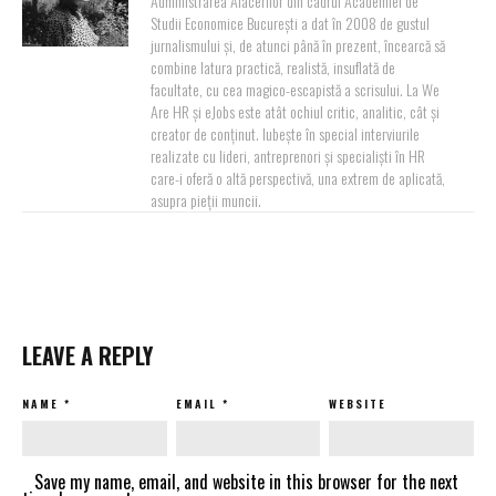
Administrarea Afacerilor din cadrul Academiei de
Studii Economice București a dat în 2008 de gustul
jurnalismului și, de atunci până în prezent, încearcă să
combine latura practică, realistă, insuflată de
facultate, cu cea magico-escapistă a scrisului. La We
Are HR și eJobs este atât ochiul critic, analitic, cât și
creator de conținut. Iubește în special interviurile
realizate cu lideri, antreprenori și specialiști în HR
care-i oferă o altă perspectivă, una extrem de aplicată,
asupra pieții muncii.
LEAVE A REPLY
NAME
*
EMAIL
*
WEBSITE
Save my name, email, and website in this browser for the next