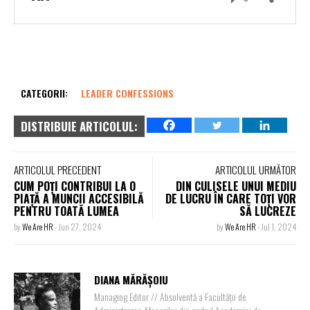
CATEGORII:
LEADER CONFESSIONS
DISTRIBUIE ARTICOLUL:
ARTICOLUL PRECEDENT
ARTICOLUL URMĂTOR
CUM POȚI CONTRIBUI LA O
DIN CULISELE UNUI MEDIU
PIAȚĂ A MUNCII ACCESIBILĂ
DE LUCRU ÎN CARE TOȚI VOR
PENTRU TOATĂ LUMEA
SĂ LUCREZE
by
We Are HR
-
Jun 27, 2024
by
We Are HR
-
Jul 1, 2024
DIANA MĂRĂȘOIU
Managing Editor // Absolventă a Facultății de