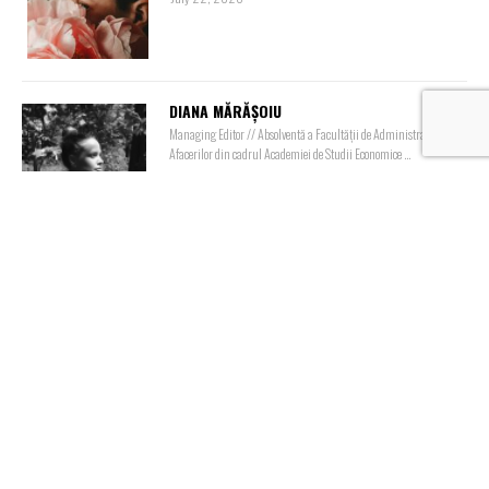
DIANA MĂRĂȘOIU
Managing Editor // Absolventă a Facultății de Administrarea
Afacerilor din cadrul Academiei de Studii Economice ...
Sari la:
1
Ți-a plăcut interviul cu Zemy Apfelbaum, Managing Director în cadrul Wizrom
Software? Citește și: