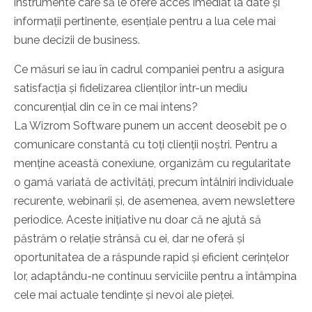
instrumente care să le ofere acces imediat la date și
informații pertinente, esențiale pentru a lua cele mai
bune decizii de business.
Ce măsuri se iau în cadrul companiei pentru a asigura
satisfacția și fidelizarea clienților într-un mediu
concurențial din ce în ce mai intens?
La Wizrom Software punem un accent deosebit pe o
comunicare constantă cu toți clienții noștri. Pentru a
menține această conexiune, organizăm cu regularitate
o gamă variată de activități, precum întâlniri individuale
recurente, webinarii și, de asemenea, avem newslettere
periodice. Aceste inițiative nu doar că ne ajută să
păstrăm o relație strânsă cu ei, dar ne oferă și
oportunitatea de a răspunde rapid și eficient cerințelor
lor, adaptându-ne continuu serviciile pentru a întâmpina
cele mai actuale tendințe și nevoi ale pieței.