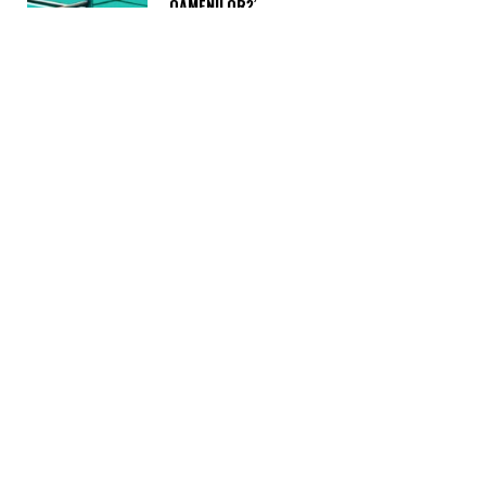
OAMENILOR?
July 28, 2026
HR PITCH
CE NU LE SPUN ANGAJAȚII COMPANIILOR
ÎNAINTE SĂ DEMISIONEZE?
July 22, 2026
MIHAELA STOICA
A absolvit Facultatea de Marketing din cadrul ASE București
și a dobândit o experiență solidă în domeniul ...