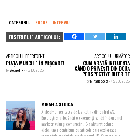
CATEGORII:
FOCUS
INTERVIU
DISTRIBUIE ARTICOLUL:
ARTICOLUL PRECEDENT
ARTICOLUL URMĂTOR
PIAȚA MUNCII E ÎN MIȘCARE!
CUM ARATĂ INFLUENȚA
CÂND O PRIVEȘTI DIN DOUĂ
by
We Are HR
-
Nov 13, 2025
PERSPECTIVE DIFERITE
by
Mihaela Stoica
-
Nov 20, 2025
MIHAELA STOICA
A absolvit Facultatea de Marketing din cadrul ASE
București și a dobândit o experiență solidă în domeniul
marketingului și comunicării. S-a alăturat echipei
eJobs, unde contribuie cu articole care explorează
provocările și soluțiile din domeniul HR. Scrierile sale