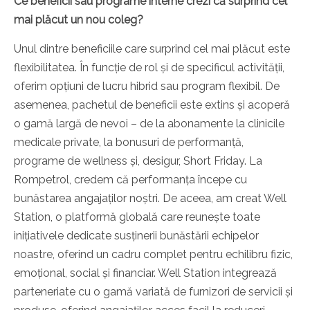
Ce beneficii sau programe interne crezi că surprind cel
mai plăcut un nou coleg?
Unul dintre beneficiile care surprind cel mai plăcut este
flexibilitatea. În funcție de rol și de specificul activității,
oferim opțiuni de lucru hibrid sau program flexibil. De
asemenea, pachetul de beneficii este extins și acoperă
o gamă largă de nevoi – de la abonamente la clinicile
medicale private, la bonusuri de performanță,
programe de wellness și, desigur, Short Friday. La
Rompetrol, credem că performanța începe cu
bunăstarea angajaților noștri. De aceea, am creat Well
Station, o platformă globală care reunește toate
inițiativele dedicate susținerii bunăstării echipelor
noastre, oferind un cadru complet pentru echilibru fizic,
emoțional, social și financiar. Well Station integrează
parteneriate cu o gamă variată de furnizori de servicii și