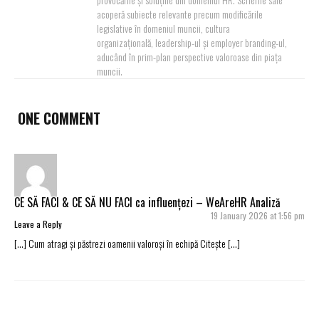
acoperă subiecte relevante precum modificările
legislative în domeniul muncii, cultura
organizațională, leadership-ul și employer branding-ul,
aducând în prim-plan perspective valoroase din piața
muncii.
ONE COMMENT
CE SĂ FACI & CE SĂ NU FACI ca influențezi – WeAreHR Analiză
19 January 2026 at 1:56 pm
Leave a Reply
[…] Cum atragi și păstrezi oamenii valoroși în echipă Citește […]