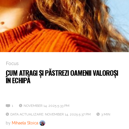
Focus
CUM ATRAGI ȘI PĂSTREZI OAMENII VALOROȘI
ÎN ECHIPĂ
Interviu cu Gabriela Bănuță, Recruitment Specialist KMG
Rompetrol Services Center
1
NOVEMBER 14, 2025 5:33 PM
DATA ACTUALIZARE: NOVEMBER 14, 2025 5:37 PM
3 MIN
by
Mihaela Stoica