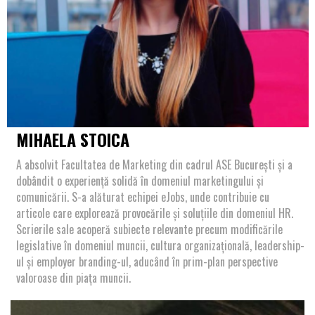
MIHAELA STOICA
A absolvit Facultatea de Marketing din cadrul ASE București și a
dobândit o experiență solidă în domeniul marketingului și
comunicării. S-a alăturat echipei eJobs, unde contribuie cu
articole care explorează provocările și soluțiile din domeniul HR.
Scrierile sale acoperă subiecte relevante precum modificările
legislative în domeniul muncii, cultura organizațională, leadership-
ul și employer branding-ul, aducând în prim-plan perspective
valoroase din piața muncii.