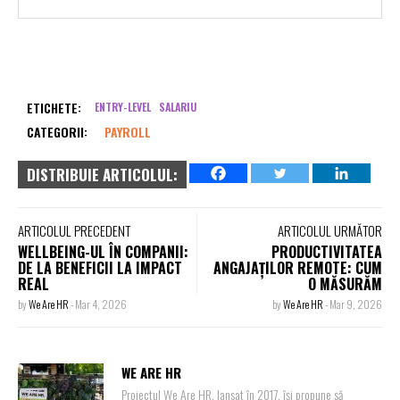
ETICHETE:
ENTRY-LEVEL
SALARIU
CATEGORII:
PAYROLL
DISTRIBUIE ARTICOLUL:
ARTICOLUL PRECEDENT
ARTICOLUL URMĂTOR
WELLBEING-UL ÎN COMPANII:
PRODUCTIVITATEA
DE LA BENEFICII LA IMPACT
ANGAJAȚILOR REMOTE: CUM
REAL
O MĂSURĂM
by
We Are HR
-
Mar 4, 2026
by
We Are HR
-
Mar 9, 2026
WE ARE HR
Proiectul We Are HR, lansat în 2017, își propune să