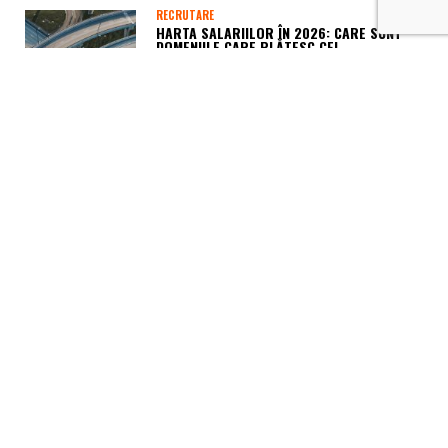
RECRUTARE
HARTA SALARIILOR ÎN 2026: CARE SUNT
DOMENIILE CARE PLĂTESC CEL…
August 4, 2026
SALARII
CANDIDAȚI VS ANGAJATORI! ADEVĂRUL
DIN SPATELE SALARIILOR DIN ROMÂNIA
July 28, 2026
HR SPEED DATING
CUM ÎMPACI OBIECTIVELE DE
PERFORMANȚĂ CU NEVOILE REALE ALE
OAMENILOR?
July 28, 2026
HR PITCH
CE NU LE SPUN ANGAJAȚII COMPANIILOR
ÎNAINTE SĂ DEMISIONEZE?