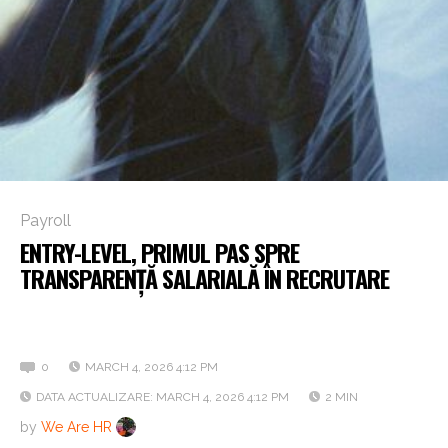
Payroll
ENTRY-LEVEL, PRIMUL PAS SPRE
TRANSPARENȚĂ SALARIALĂ ÎN RECRUTARE
Angajatorii afișează tot mai des salariile pentru rolurile
fără experiență
0
MARCH 4, 2026 4:12 PM
DATA ACTUALIZARE: MARCH 4, 2026 4:12 PM
2 MIN
by
We Are HR