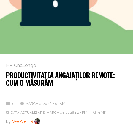
HR Challenge
PRODUCTIVITATEA ANGAJAȚILOR REMOTE:
CUM O MĂSURĂM
Descoperă câteva tehnici eficiente
0
MARCH 9, 2026 7:01 AM
DATA ACTUALIZARE: MARCH 13, 2026 1:27 PM
3 MIN
by
We Are HR