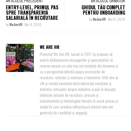
ARTICOLUL PRECEDENT
ARTICOLUL URMĂTOR
ENTRY-LEVEL, PRIMUL PAS
GHIDUL TĂU COMPLET
SPRE TRANSPARENȚĂ
PENTRU ONBOARDING
SALARIALĂ ÎN RECRUTARE
by
We Are HR
-
Mar 9, 2026
by
We Are HR
-
Mar 4, 2026
WE ARE HR
Proiectul We Are HR, lansat în 2017, își propune să
vină în întâmpinarea managerilor și specialiștilor în
resurse umane cu cele mai noi tendințe din domeniu și
cu o perspectivă diferită asupra proceselor de
recrutare, retenție și motivare a talentelor. Atât site-ul
cât și revistă omonimă oferă informații esențiale și
statistici relevante despre industrie și pun în discuție
tehnicile actuale de recrutare, precum și
instrumentele și tehnologiile folosite în acest proces și
modul în care acestea influențează viitorul unei noi
generații de candidați și angajați.