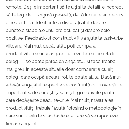
remote. Deși e important să te uiți și la detalii, e incorect
să te legi de o singură greșeală, dacă lucrurile au decurs
bine per total. Ideal ar fi să discutați atât despre
punctele slabe ale unui proiect, cât și despre cele
pozitive. Feedback-ul constructiv îl va ajuta la task-urile
viitoare. Mai mult decât atât, poți compara
productivitatea unui angajat cu rezultatele celorlalți
colegi. Ți se poate părea că angajatul își face treaba
mai greu, în această situație doar comparația cu alți
colegi, care ocupă același rol, te poate ajuta. Dacă într-
adevăr, angajatul respectiv se confruntă cu provocări, e
important să le cunoști și să înțelegi motivele pentru
care depășește deadline-urile. Mai mult,
măsurarea
productivității
trebuie făcută folosind o metodologie în
care sunt definite standardele la care să se raporteze
fiecare angajat.