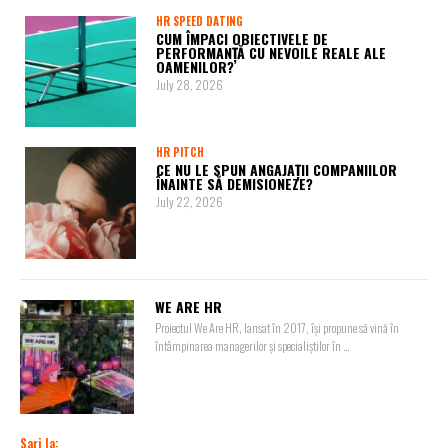
HR SPEED DATING
CUM ÎMPACI OBIECTIVELE DE
PERFORMANȚĂ CU NEVOILE REALE ALE
OAMENILOR?
July 28, 2026
HR PITCH
CE NU LE SPUN ANGAJAȚII COMPANIILOR
ÎNAINTE SĂ DEMISIONEZE?
July 22, 2026
WE ARE HR
Proiectul We Are HR, lansat în 2017, își propune să vină în
întâmpinarea managerilor și specialiștilor în ...
Sari la: