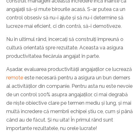
construit managerii această încredere încă înainte ca
angajații să-și mute birourile acasă.
S-ar putea ca un
control obsesiv să nu-i ajute și să nu-i determine să
lucreze mai eficient, ci din contră, să-i demotiveze.
Nu în ultimul rând, încercați să construiți împreună o
cultură orientată spre rezultate. Aceasta va asigura
productivitatea fiecăruia angajat în parte.
Așadar, evaluarea productivității angajaților ce lucrează
remote
este necesară pentru a asigura un bun demers
al activităților din companie. Pentru asta nu este nevoie
de un control 100% asupra angajaților, ci mai degrabă
de niște obiective clare pe termen mediu și lung, și mai
multă încredere că membrii echipei știu ce, cum și până
când au de făcut. Și nu uita! În primul rând sunt
importante rezultatele, nu orele lucrate!