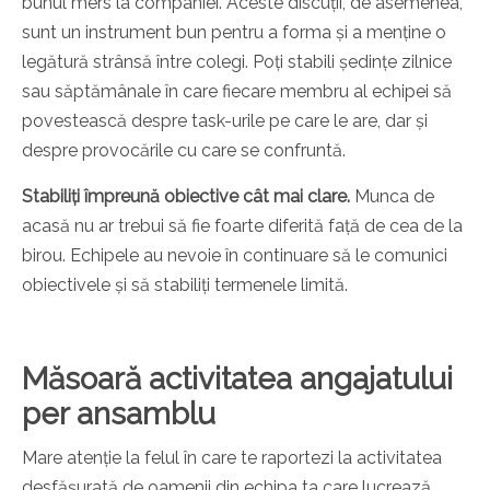
bunul mers la companiei. Aceste discuții, de asemenea,
sunt un instrument bun pentru a forma și a menține o
legătură strânsă între colegi. Poți stabili ședințe zilnice
sau săptămânale în care fiecare membru al echipei să
povestească despre task-urile pe care le are, dar și
despre provocările cu care se confruntă.
Stabiliți împreună obiective cât mai clare.
Munca de
acasă nu ar trebui să fie foarte diferită față de cea de la
birou. Echipele au nevoie în continuare să le comunici
obiectivele și să stabiliți termenele limită.
Măsoară activitatea angajatului
per ansamblu
Mare atenție la felul în care te raportezi la activitatea
desfășurată de oamenii din echipa ta care lucrează