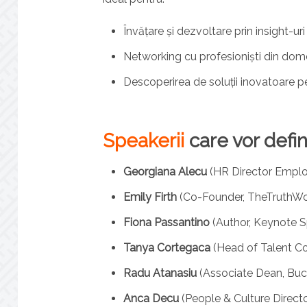
Învățare și dezvoltare prin insight-ur
Networking cu profesioniști din dom
Descoperirea de soluții inovatoare pe
Speakerii
care vor defin
Georgiana Alecu
(HR Director Emplo
Emily Firth
(Co-Founder, TheTruthWo
Fiona Passantino
(Author, Keynote S
Tanya Cortegaca
(Head of Talent C
Radu Atanasiu
(Associate Dean, Buc
Anca Decu
(People & Culture Direct