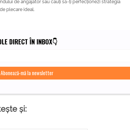
ndului de angajator sau cauți să-ți perfecționezi strategia
de plecare ideal.
LE DIRECT ÎN INBOX👇
tește și: