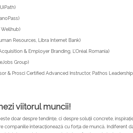
 UiPath)
SanoPass)
 Wellhub)
man Resources, Libra Internet Bank)
Acquisition & Employer Branding, L’Oréal Romania)
 eJobs Group)
or & Prosci Certified Advanced Instructor, Pathos Leadership
ezi viitorul muncii!
este doar despre tendințe, ci despre soluții concrete, inspirație
re companiile interacționează cu forța de muncă. Indiferent d