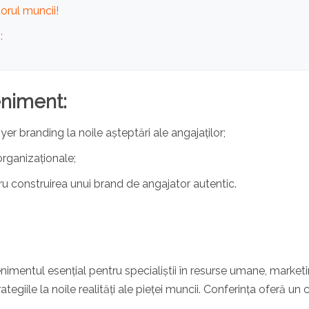
orul muncii!
:
eniment:
r branding la noile așteptări ale angajaților;
organizaționale;
ru construirea unui brand de angajator autentic.
imentul esențial pentru specialiștii în resurse umane, marketi
egiile la noile realități ale pieței muncii. Conferința oferă un 