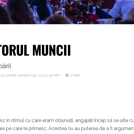
ITORUL MUNCII
ării
ALIZARE: MARCH 19, 2025 2:57 PM
2 MIN
sc în ritmul cu care eram obișnuiți, angajații încep să se uite cu
iale pe care le primesc. Acestea nu au puterea de a fi argumen