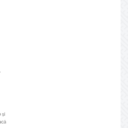
,
 și
acă