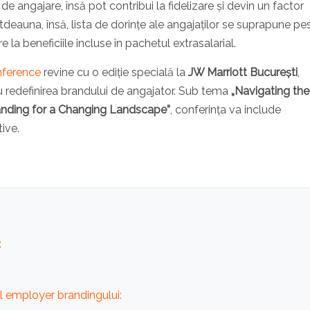
e angajare, însă pot contribui la fidelizare și devin un factor
tdeauna, însă, lista de dorințe ale angajaților se suprapune pe
re la beneficiile incluse în pachetul extrasalarial.
ference
revine cu o ediție specială la
JW Marriott București
,
 redefinirea brandului de angajator. Sub tema
„Navigating the
anding for a Changing Landscape”
, conferința va include
tive.
:
rul employer brandingului: