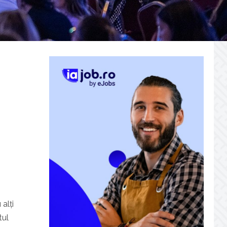
 alți
tul