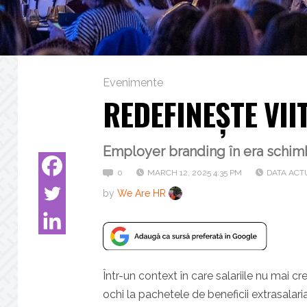
Evenimente
REDEFINEȘTE VI
Employer branding în era schimb
0
MARCH 12, 2025 4:35 PM
DATA ACTU
by
We Are HR
Într-un context în care salariile nu mai cre
ochi la pachetele de beneficii extrasalar