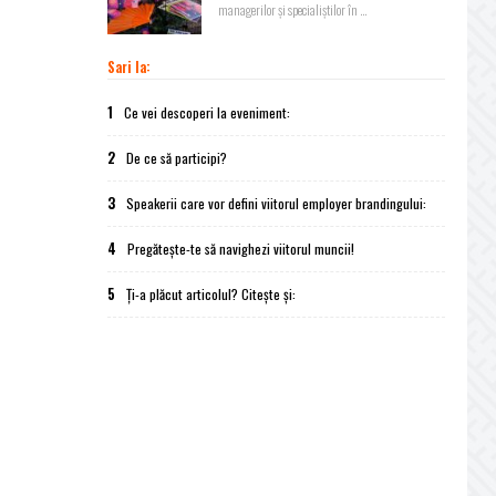
managerilor și specialiștilor în ...
Sari la:
1
Ce vei descoperi la eveniment:
2
De ce să participi?
3
Speakerii care vor defini viitorul employer brandingului:
4
Pregătește-te să navighezi viitorul muncii!
5
Ți-a plăcut articolul? Citește și: