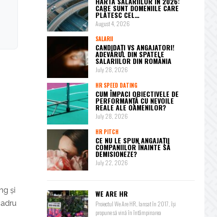
HARTA SALARIILOR ÎN 2026:
CARE SUNT DOMENIILE CARE
PLĂTESC CEL…
August 4, 2026
SALARII
CANDIDAȚI VS ANGAJATORI!
ADEVĂRUL DIN SPATELE
SALARIILOR DIN ROMÂNIA
July 28, 2026
HR SPEED DATING
CUM ÎMPACI OBIECTIVELE DE
PERFORMANȚĂ CU NEVOILE
REALE ALE OAMENILOR?
July 28, 2026
HR PITCH
CE NU LE SPUN ANGAJAȚII
COMPANIILOR ÎNAINTE SĂ
DEMISIONEZE?
July 22, 2026
ng și
WE ARE HR
cadru
Proiectul We Are HR, lansat în 2017, își
propune să vină în întâmpinarea