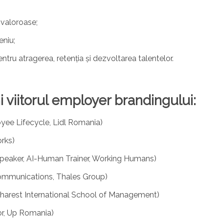
i valoroase;
eniu;
ntru atragerea, retenția și dezvoltarea talentelor.
i viitorul employer brandingului:
yee Lifecycle, Lidl Romania)
rks)
peaker, AI-Human Trainer, Working Humans)
ommunications, Thales Group)
harest International School of Management)
or, Up Romania)