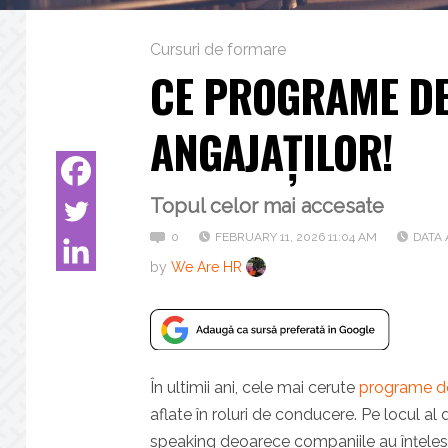
Cursuri de formare
CE PROGRAME DE
ANGAJAȚILOR!
Topul celor mai accesate
0
FEBRUARY 11, 2026 11:04 AM
DATA 
by
We Are HR
În ultimii ani, cele mai cerute
programe de
aflate în roluri de conducere. Pe locul al 
speaking deoarece companiile au înțeles c