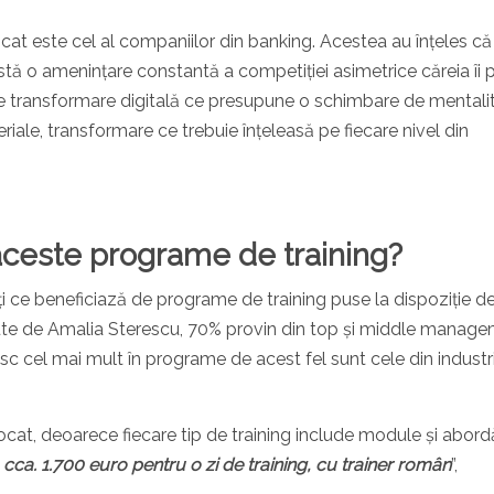
icat este cel al companiilor din banking. Acestea au înțeles că
istă o amenințare constantă a competiției asimetrice căreia îi 
e transformare digitală ce presupune o schimbare de mentali
riale, transformare ce trebuie înțeleasă pe fiecare nivel din
 aceste programe de training?
ți ce beneficiază de programe de training puse la dispoziție d
inute de Amalia Sterescu, 70% provin din top și middle manage
sc cel mai mult în programe de acest fel sunt cele din industri
cat, deoarece fiecare tip de training include module și abordă
ca. 1.700 euro pentru o zi de training, cu trainer român
”,