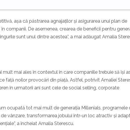
itivă, așa că păstrarea agnajaților și asigurarea unui plan de
ă în companii. De asemenea, crearea de beneficii pentru gener
iningurile sunt unul dintre acestea”, a mai adăugat Amalia Stere
i mult mai ales în contextul în care companiile trebuie să își
e față noilor provocări din piață. Astfel, potrivit Amaliei Stere
eren în urmatorii ani sunt cele de social selling, corporate
acum ocupată tot mai mult de generația Millenials, programele
r de vânzare, transformarea jobului într-un loc atractiv și adap
ențiale”, a încheiat Amalia Sterescu.