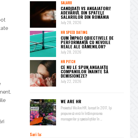
SALARII
CANDIDAȚI VS ANGAJATORI!
ADEVĂRUL DIN SPATELE
SALARIILOR DIN ROMÂNIA
pot
July 28, 2026
tate
HR SPEED DATING
CUM ÎMPACI OBIECTIVELE DE
PERFORMANȚĂ CU NEVOILE
REALE ALE OAMENILOR?
July 28, 2026
HR PITCH
CE NU LE SPUN ANGAJAȚII
COMPANIILOR ÎNAINTE SĂ
DEMISIONEZE?
July 22, 2026
e
ment.
ile
WE ARE HR
Proiectul We Are HR, lansat în 2017, își
propune să vină în întâmpinarea
managerilor și specialiștilor în ...
ri
Sari la: