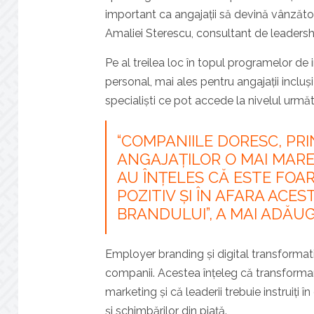
important ca angajații să devină vânzători
Amaliei Sterescu, consultant de leadersh
Pe al treilea loc în topul programelor d
personal, mai ales pentru angajații incl
specialiști ce pot accede la nivelul urmă
“COMPANIILE DORESC, PRI
ANGAJAȚILOR O MAI MARE V
AU ÎNȚELES CĂ ESTE FOAR
POZITIV ȘI ÎN AFARA ACES
BRANDULUI”, A MAI ADĂU
Employer branding și digital transformat
companii. Acestea înțeleg că transformar
marketing și că leaderii trebuie instruiți
și schimbărilor din piață.