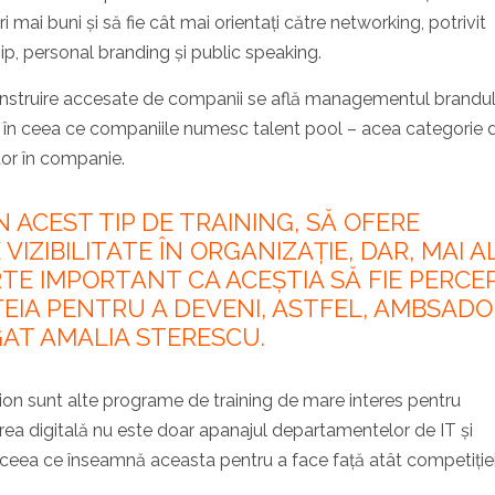
 mai buni și să fie cât mai orientați către networking, potrivit
ip, personal branding și public speaking.
e instruire accesate de companii se află managementul brandul
uși în ceea ce companiile numesc talent pool – acea categorie 
tor în companie.
N ACEST TIP DE TRAINING, SĂ OFERE
IZIBILITATE ÎN ORGANIZAȚIE, DAR, MAI A
TE IMPORTANT CA ACEȘTIA SĂ FIE PERCE
TEIA PENTRU A DEVENI, ASTFEL, AMBSADOR
GAT AMALIA STERESCU.
ion sunt alte programe de training de mare interes pentru
ea digitală nu este doar apanajul departamentelor de IT și
 în ceea ce înseamnă aceasta pentru a face față atât competiției