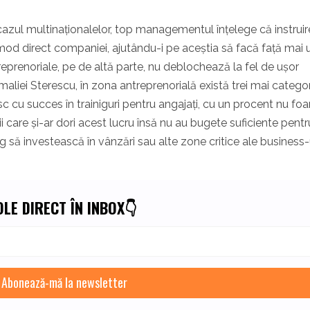
azul multinaționalelor, top managementul înțelege că instrui
 mod direct companiei, ajutându-i pe aceștia să facă față mai 
ntreprenoriale, pe de altă parte, nu deblochează la fel de ușor
maliei Sterescu, în zona antreprenorială există trei mai categor
c cu succes în trainiguri pentru angajați, cu un procent nu foa
ii care și-ar dori acest lucru însă nu au bugete suficiente pentr
g să investească în vânzări sau alte zone critice ale business-u
LE DIRECT ÎN INBOX👇