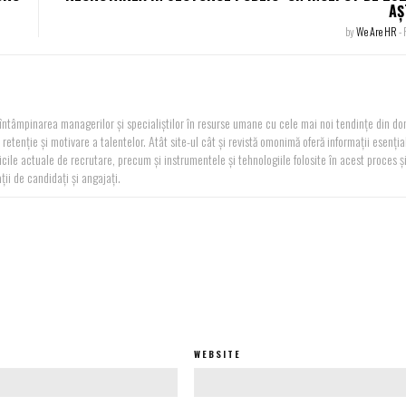
AȘ
by
We Are HR
-
n întâmpinarea managerilor și specialiștilor în resurse umane cu cele mai noi tendințe din d
retenție și motivare a talentelor. Atât site-ul cât și revistă omonimă oferă informații esenția
nicile actuale de recrutare, precum și instrumentele și tehnologiile folosite în acest proces ș
ii de candidați și angajați.
WEBSITE