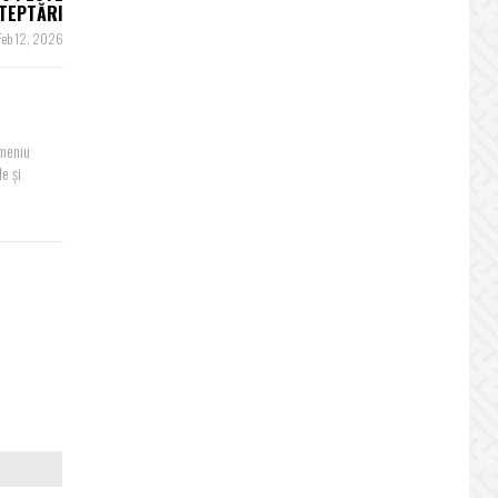
TEPTĂRI
Feb 12, 2026
omeniu
le și
i