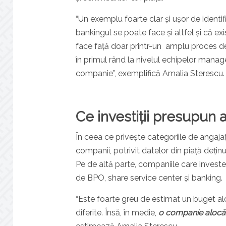
“Un exemplu foarte clar și ușor de identif
bankingul se poate face și altfel și că ex
face față doar printr-un amplu proces d
în primul rând la nivelul echipelor manage
companie”, exemplifică Amalia Sterescu.
Ce investiții presupun
În ceea ce privește categoriile de angaja
companii, potrivit datelor din piață deț
Pe de altă parte, companiile care investe
de BPO, share service center și banking.
“Este foarte greu de estimat un buget alo
diferite. Însă, în medie,
o companie alocă c