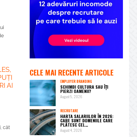
ui
de
LES,
CELE MAI RECENTE ARTICOLE
PUȚI
EMPLOYER BRANDING
I AI
SCHIMBI CULTURA SAU ÎȚI
PIERZI OAMENII?
August 5, 2026
RECRUTARE
HARTA SALARIILOR ÎN 2026:
CARE SUNT DOMENIILE CARE
PLĂTESC CEL…
, cât
August 4, 2026