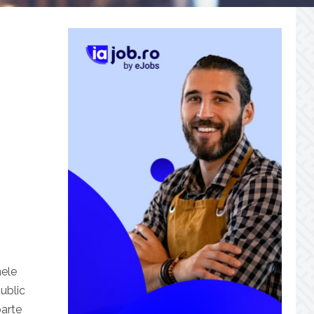
nele
public
oarte