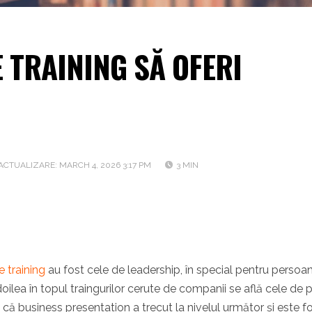
 TRAINING SĂ OFERI
ACTUALIZARE: MARCH 4, 2026 3:17 PM
3 MIN
 training
au fost cele de leadership, în special pentru persoa
doilea în topul traingurilor cerute de companii se află cele de 
ă business presentation a trecut la nivelul următor și este f