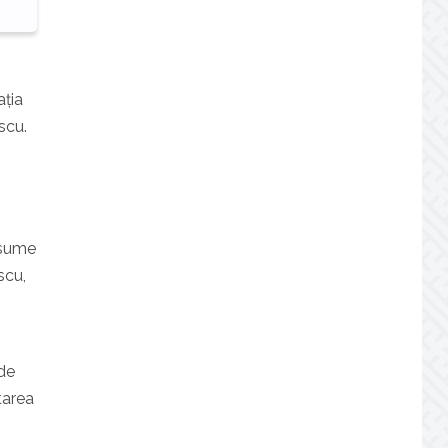
ația
scu.
 asume
scu,
 de
tarea