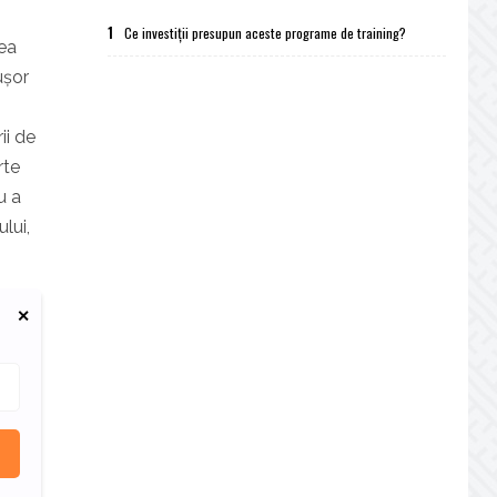
1
Ce investiții presupun aceste programe de training?
rea
ușor
ii de
rte
u a
lui,