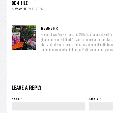
DE 4 ZILE
by
We Are HR
-
Feb 10, 2026
WE ARE HR
Proiectul We Are HR, lansat în 2017, își propune să vină î
și cu o perspectivă diferită asupra proceselor de recrutare, 
statistici relevante despre industrie și pun în discuție teh
modul în care acestea influențează viitorul unei noi generaț
LEAVE A REPLY
NAME
*
EMAIL
*