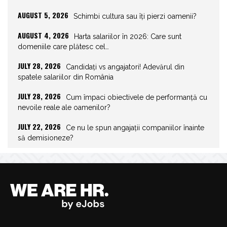
AUGUST 5, 2026
Schimbi cultura sau îți pierzi oamenii?
AUGUST 4, 2026
Harta salariilor în 2026: Care sunt
domeniile care plătesc cel…
JULY 28, 2026
Candidați vs angajatori! Adevărul din
spatele salariilor din România
JULY 28, 2026
Cum împaci obiectivele de performanță cu
nevoile reale ale oamenilor?
JULY 22, 2026
Ce nu le spun angajații companiilor înainte
să demisioneze?
JULY 22, 2026
Spor de weekend: Care sunt prevederile
legale și ce consecințe…
JULY 21, 2026
Unghiurile moarte ale leadershipului: ce nu
vezi la tine îți…
JULY 20, 2026
Joburile scad, aplicările explodează!