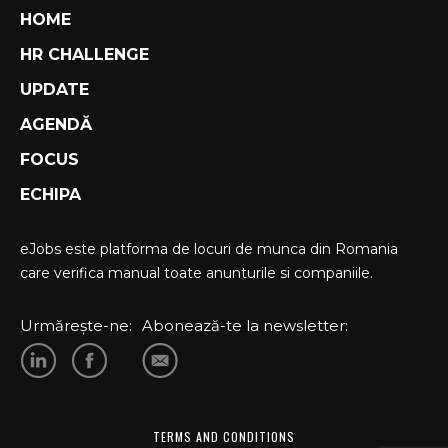
Record istoric pe piața muncii
HOME
JULY 20, 2026
Cum să stai departe de telefon în vacanță
HR CHALLENGE
JULY 19, 2026
Cum ar trebui să gestionezi concediile
UPDATE
pentru a motiva echipa
AGENDĂ
JULY 14, 2026
Nu lăsa cel mai bun proiect de employer
FOCUS
branding să…
ECHIPA
JULY 10, 2026
Topul comportamentelor ce prevestesc
demisia unui angajat
eJobs este platforma de locuri de munca din Romania
JULY 7, 2026
Jobul tău te „repară” sau te strică?
care verifica manual toate anunturile si companiile.
JULY 7, 2026
Fișa postului: tot ce trebuie să știi!
Urmărește-ne:
Abonează-te la newsletter:
JULY 5, 2026
Cum să devii „imun” la roboți
JULY 3, 2026
8 exemple de e-mailuri Out of Office pentru
un concediu…
TERMS AND CONDITIONS
JULY 2, 2026
Tu ai căzut în capcana succesului?