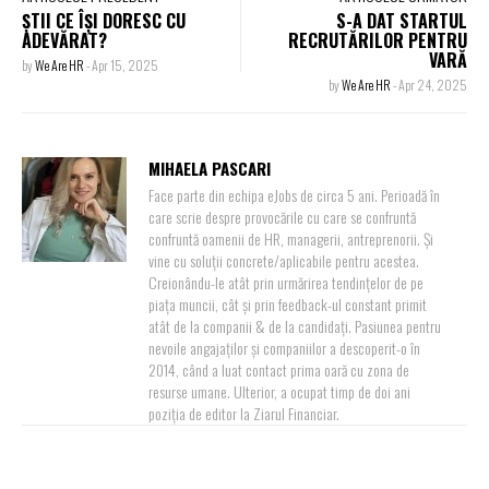
ȘTII CE ÎȘI DORESC CU
S-A DAT STARTUL
ADEVĂRAT?
RECRUTĂRILOR PENTRU
VARĂ
by
We Are HR
-
Apr 15, 2025
by
We Are HR
-
Apr 24, 2025
MIHAELA PASCARI
Face parte din echipa eJobs de circa 5 ani. Perioadă în
care scrie despre provocările cu care se confruntă
confruntă oamenii de HR, managerii, antreprenorii. Și
vine cu soluții concrete/aplicabile pentru acestea.
Creionându-le atât prin urmărirea tendințelor de pe
piața muncii, cât și prin feedback-ul constant primit
atât de la companii & de la candidați. Pasiunea pentru
nevoile angajaților și companiilor a descoperit-o în
2014, când a luat contact prima oară cu zona de
resurse umane. Ulterior, a ocupat timp de doi ani
poziția de editor la Ziarul Financiar.