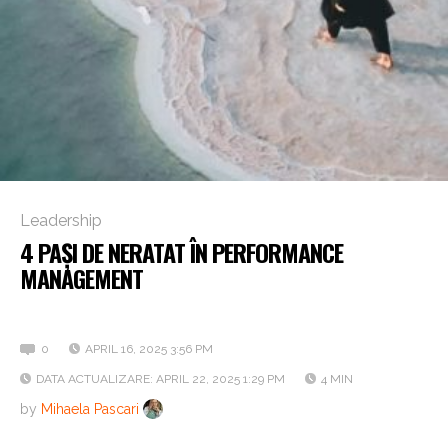
Leadership
4 PAȘI DE NERATAT ÎN PERFORMANCE
MANAGEMENT
Ce presupune fiecare
0
APRIL 16, 2025 3:56 PM
DATA ACTUALIZARE: APRIL 22, 2025 1:29 PM
4 MIN
by
Mihaela Pascari