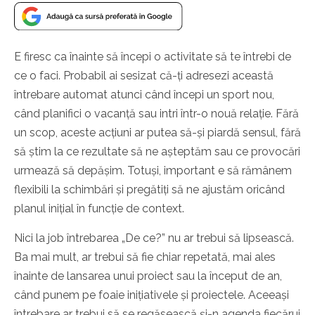
E firesc ca înainte să începi o activitate să te întrebi de
ce o faci. Probabil ai sesizat că-ți adresezi această
întrebare automat atunci când începi un sport nou,
când planifici o vacanță sau intri într-o nouă relație. Fără
un scop, aceste acțiuni ar putea să-și piardă sensul, fără
să știm la ce rezultate să ne așteptăm sau ce provocări
urmează să depășim. Totuși, important e să rămânem
flexibili la schimbări și pregătiți să ne ajustăm oricând
planul inițial în funcție de context.
Nici la job întrebarea „De ce?” nu ar trebui să lipsească.
Ba mai mult, ar trebui să fie chiar repetată, mai ales
înainte de lansarea unui proiect sau la început de an,
când punem pe foaie inițiativele și proiectele. Aceeași
întrebare ar trebui să se regăsească și-n agenda fiecărui