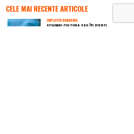
CELE MAI RECENTE ARTICOLE
EMPLOYER BRANDING
SCHIMBI CULTURA SAU ÎȚI PIERZI
OAMENII?
August 5, 2026
RECRUTARE
HARTA SALARIILOR ÎN 2026: CARE SUNT
DOMENIILE CARE PLĂTESC CEL…
August 4, 2026
SALARII
CANDIDAȚI VS ANGAJATORI! ADEVĂRUL
DIN SPATELE SALARIILOR DIN ROMÂNIA
July 28, 2026