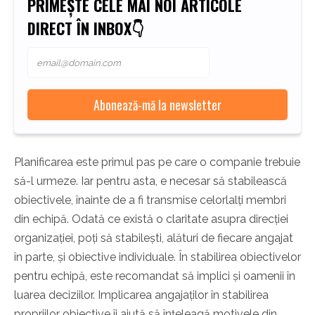
PRIMEȘTE CELE MAI NOI ARTICOLE
DIRECT ÎN INBOX👇
Planificarea este primul pas pe care o companie trebuie
să-l urmeze. Iar pentru asta, e necesar să stabilească
obiectivele, înainte de a fi transmise celorlalți membri
din echipă. Odată ce există o claritate asupra direcției
organizației, poți să stabilești, alături de fiecare angajat
în parte, și obiective individuale. În stabilirea obiectivelor
pentru echipă, este recomandat să implici și oamenii în
luarea deciziilor. Implicarea angajaților în stabilirea
propriilor obiective îi ajută să înțeleagă motivele din