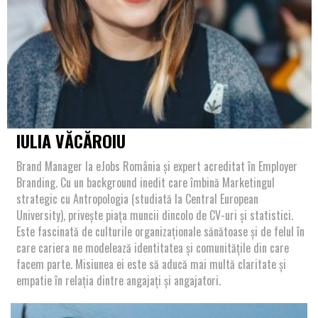
IULIA VĂCĂROIU
Brand Manager la eJobs România și expert acreditat în Employer
Branding. Cu un background inedit care îmbină Marketingul
strategic cu Antropologia (studiată la Central European
University), privește piața muncii dincolo de CV-uri și statistici.
Este fascinată de culturile organizaționale sănătoase și de felul în
care cariera ne modelează identitatea și comunitățile din care
facem parte. Misiunea ei este să aducă mai multă claritate și
empatie în relația dintre angajați și angajatori.