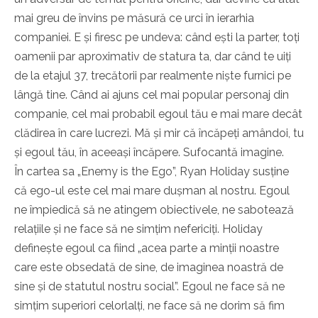
mai greu de învins pe măsură ce urci în ierarhia
companiei. E și firesc pe undeva: când ești la parter, toți
oamenii par aproximativ de statura ta, dar când te uiți
de la etajul 37, trecătorii par realmente niște furnici pe
lângă tine. Când ai ajuns cel mai popular personaj din
companie, cel mai probabil egoul tău e mai mare decât
clădirea în care lucrezi. Mă și mir că încăpeți amândoi, tu
și egoul tău, în aceeași încăpere. Sufocantă imagine.
În cartea sa „Enemy is the Ego”, Ryan Holiday susține
că ego-ul este cel mai mare dușman al nostru. Egoul
ne împiedică să ne atingem obiectivele, ne sabotează
relațiile și ne face să ne simțim nefericiți. Holiday
definește egoul ca fiind „acea parte a minții noastre
care este obsedată de sine, de imaginea noastră de
sine și de statutul nostru social”. Egoul ne face să ne
simțim superiori celorlalți, ne face să ne dorim să fim