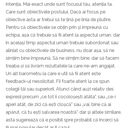
intenția. Mai exact unde sunt focusul tău, atenția ta.
Care sunt obiectivele postului. Dacă ai focus pe
obiective asta ar trebui să te țină pe linia de plutire.
Pentru că obiectivele se obțin prin și împreună cu
echipa, așa că trebuie să fii atent la aspectul uman, dar
în același timp aspectul uman trebuie subordonat sau
aliniat cu obiectivele de business, nu doar așa, să ne
simțim bine împreună. Să ne simțim bine, dar să facem
treaba și să livrăm rezultatele la care ne-am angajat.
Un alt barometru la care e util să fii atent este
feedback-ul nesolicitat. Fii foarte atent la ce spun
colegii tăi sau superiorii. Atunci când auzi relativ des
expresii precum „ce tot îi cocoloșești atâta”, sau „ce-i
aperi atât, de zici că ești cloșcă” sau „vai, bine că ai
apărut, că tu ești salvarea noastră”, dar și altele similare,
asta sugerează că e posibil spre probabil că încerci să
fii mai popular decât ar fi cazul.