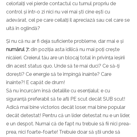
celorlalți vei pierde contactul cu turnul propriu de
control și într-o zi nici nu vei mai ști cine ești cu
adevărat, cel pe care ceilalți îl apreciază sau cel care se
uită în oglindă?
Și nu că nu ar fi deja suficiente probleme, dar mai e și
numărul 7:
din poziția asta idilică nu mai poți crește
nicăieri. Creierul tău are un blocaj total în privința ieșirii
din acest status quo. Unde să te mai duci? Ce să-ți
dorești? Ce energie să te împingă înainte? Care
înainte?! E capăt de drum!
Să nu încurcăm însă detaliile cu esențialul: e cu
siguranță preferabil să te afli PE scut decât SUB scut!
Adică mai bine victorios decât loser, mai bine popular
decât detestat! Pentru că un lider detestat nu e un lider,
e un despot. Numai că de fapt nu trebuie să fii nici prea-
prea, nici foarte-foarte! Trebuie doar să știi unde să