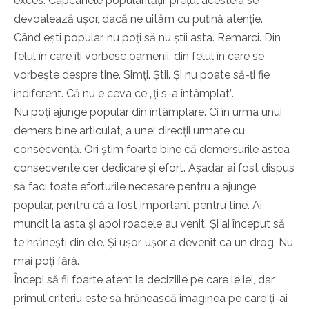
exces. Capcanele popularității, prețul acesteia se
devoalează ușor, dacă ne uităm cu puțină atenție.
Când ești popular, nu poți să nu știi asta. Remarci. Din
felul în care îți vorbesc oamenii, din felul în care se
vorbește despre tine. Simți. Știi. Și nu poate să-ți fie
indiferent. Că nu e ceva ce „ți s-a întâmplat”.
Nu poți ajunge popular din întâmplare. Ci în urma unui
demers bine articulat, a unei direcții urmate cu
consecvență. Ori știm foarte bine că demersurile astea
consecvente cer dedicare și efort. Așadar ai fost dispus
să faci toate eforturile necesare pentru a ajunge
popular, pentru că a fost important pentru tine. Ai
muncit la asta și apoi roadele au venit. Și ai început să
te hrănești din ele. Și ușor, ușor a devenit ca un drog. Nu
mai poți fără.
Începi să fii foarte atent la deciziile pe care le iei, dar
primul criteriu este să hrănească imaginea pe care ți-ai