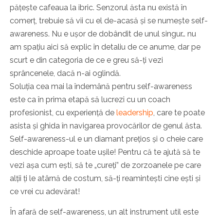
pățește cafeaua la ibric. Senzorul ăsta nu există în
comerț, trebuie să vii cu el de-acasă și se numește self-
awareness. Nu e ușor de dobândit de unul singur… nu
am spațiu aici să explic în detaliu de ce anume, dar pe
scurt e din categoria de ce e greu să-ți vezi
sprâncenele, dacă n-ai oglindă.
Soluția cea mai la îndemână pentru self-awareness
este ca în prima etapă să lucrezi cu un coach
profesionist, cu experiență de
leadership
, care te poate
asista și ghida în navigarea provocărilor de genul ăsta.
Self-awareness-ul e un diamant prețios și o cheie care
deschide aproape toate ușile! Pentru că te ajută să te
vezi așa cum ești, să te „cureți” de zorzoanele pe care
alții ți le atârnă de costum, să-ți reamintești cine ești și
ce vrei cu adevărat!
În afară de self-awareness, un alt instrument util este