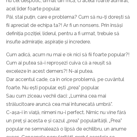
nu cel despotic, urmat din frică, ci acela foarte admirat,
acel lider foarte popular.
Păi, stai puțin, care e problema? Cum să nu-ți dorești să
fii apreciat de echipa ta?! Ar fi un nonsens. Prin însăși
definiția poziției, liderul, pentru a fi urmat, trebuie să
insufle admirație, aspirație și încredere.
Cum adică, acum nu mai e ok nici să fii foarte popular?!
Cum ai putea să-i reproșezi cuiva că a reușit să
exceleze în acest demers?! N-ai putea.
Dar accentul cade, ca în orice problemă, pe cuvântul
foarte. Nu ești popular, ești „prea” popular.
Sau cum ziceau vechii daci: „Lumina cea mai
strălucitoare aruncă cea mai întunecată umbră”.
C-așa-i în viață, nimeni nu-i perfect. Nimic nu vine fără
un preț și acesta e și cazul „prea” popularității. „Prea”
popular ne semnalează o lipsă de echilibru, un anume