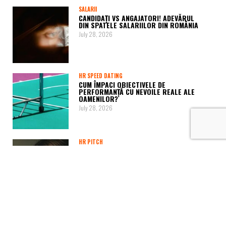
SALARII
CANDIDAȚI VS ANGAJATORI! ADEVĂRUL
DIN SPATELE SALARIILOR DIN ROMÂNIA
July 28, 2026
HR SPEED DATING
CUM ÎMPACI OBIECTIVELE DE
PERFORMANȚĂ CU NEVOILE REALE ALE
OAMENILOR?
July 28, 2026
HR PITCH
CE NU LE SPUN ANGAJAȚII COMPANIILOR
ÎNAINTE SĂ DEMISIONEZE?
July 22, 2026
SOREL RADU