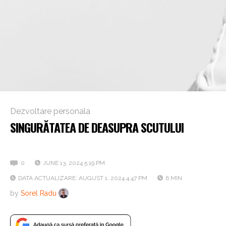
Dezvoltare personala
SINGURĂTATEA DE DEASUPRA SCUTULUI
Capcanele, provocările și secretele popularității
0
JUNE 13, 2024 5:19 PM
DATA ACTUALIZARE: AUGUST 1, 2024 4:47 PM
6 MIN
by
Sorel Radu