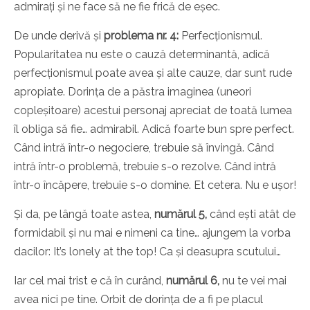
admirați și ne face să ne fie frică de eșec.
De unde derivă și
problema nr. 4:
Perfecționismul.
Popularitatea nu este o cauză determinantă, adică
perfecționismul poate avea și alte cauze, dar sunt rude
apropiate. Dorința de a păstra imaginea (uneori
copleșitoare) acestui personaj apreciat de toată lumea
îl obliga să fie… admirabil. Adică foarte bun spre perfect.
Când intră într-o negociere, trebuie să învingă. Când
intră într-o problemă, trebuie s-o rezolve. Când intră
într-o încăpere, trebuie s-o domine. Et cetera. Nu e ușor!
Și da, pe lângă toate astea,
numărul 5,
când ești atât de
formidabil și nu mai e nimeni ca tine… ajungem la vorba
dacilor: It’s lonely at the top! Ca și deasupra scutului…
Iar cel mai trist e că în curând,
numărul 6,
nu te vei mai
avea nici pe tine. Orbit de dorința de a fi pe placul