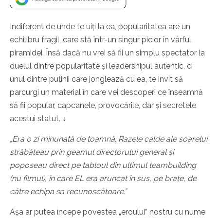
Indiferent de unde te uiți la ea, popularitatea are un
echilibru fragil, care stă într-un singur picior în vârful
piramidei. Însă dacă nu vrei să fii un simplu spectator la
duelul dintre popularitate și leadershipul autentic, ci
unul dintre puținii care jonglează cu ea, te invit să
parcurgi un material în care vei descoperi ce înseamnă
să fii popular, capcanele, provocările, dar și secretele
acestui statut. ↓
„Era o zi minunată de toamnă. Razele calde ale soarelui
străbăteau prin geamul directorului general și
poposeau direct pe tabloul din ultimul teambuilding
(nu filmul), în care EL era aruncat în sus, pe brațe, de
către echipa sa recunoscătoare.”
Așa ar putea începe povestea „eroului” nostru cu nume