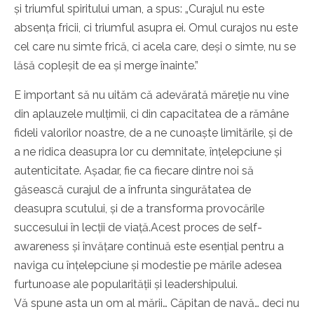
și triumful spiritului uman, a spus: „Curajul nu este
absența fricii, ci triumful asupra ei. Omul curajos nu este
cel care nu simte frică, ci acela care, deși o simte, nu se
lăsă copleșit de ea și merge înainte.”
E important să nu uităm că adevărată măreție nu vine
din aplauzele mulțimii, ci din capacitatea de a rămâne
fideli valorilor noastre, de a ne cunoaște limitările, și de
a ne ridica deasupra lor cu demnitate, înțelepciune și
autenticitate. Așadar, fie ca fiecare dintre noi să
găsească curajul de a înfrunta singurătatea de
deasupra scutului, și de a transforma provocările
succesului în lecții de viață.Acest proces de self-
awareness și învățare continuă este esențial pentru a
naviga cu înțelepciune și modestie pe mările adesea
furtunoase ale popularității și leadershipului.
Vă spune asta un om al mării… Căpitan de navă… deci nu