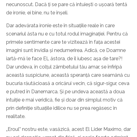
necunoscut. Dacă ți se pare că intuiești o ușoară tentă
de ironie, ei bine, nu te înșeli.
Dar adevărata ironie este în situațiile reale în care
scenariul ăsta nu e cu totul rodul imaginației. Pentru că
primele sentimente care te vizitează în fața acestei
imagini sunt invidia și nedumerirea. Adică, ce Doamne
iartă-mă le face EL ăstora, de îl iubesc așa de tare?!
Dar undeva, în colțul zâmbetului tău amar, se înfiripă
această suspiciune, această speranță care seamănă cu
bucuria răutăcioasă a oricărui vecin, că sigur-sigur, ceva
e putred în Danemarca. Și pe undeva această a doua
intuiție e mai veridică, fie și doar din simplul motiv că
prin definiție situațiile idilice nu se prea regăsesc în
realitate.
„Eroul” nostru este, vasăzică, acest El Lider Maximo, dar