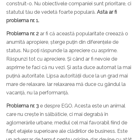
construit-o. Nu obiectivele companiei sunt prioritare, ci
statutul tău de vedetă foarte populară.
Asta ar fi
problema nr. 1.
Problema nr. 2
ar fi că această popularitate creează o
anumită apropiere, șterge puțin din diferențele de
status. Nu poți răspunde la apreciere cu asprime.
Răspunzi tot cu apreciere. Și când ar fi nevoie de
asprime te faci că nu vezi. Și asta duce automat la mai
puțină autoritate. Lipsa autorității duce la un grad mai
mare de relaxare. Iar relaxarea mă duce cu gândul la
vacanță, nu la performanță.
Problema nr. 3
e despre EGO. Acesta este un animal
care nu crește în sălbăticie, ci mai degrabă în
aglomerările urbane, mediul cel mai favorabil fiind de
fapt etajele superioare ale clădirilor de business. Este
un adversar de temut pentru oricine, dar devine cu atât