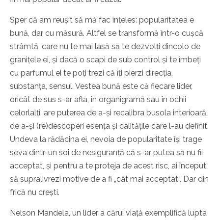
Sper că am reușit să mă fac înțeles: popularitatea e
bună, dar cu măsură. Altfel se transformă într-o cușcă
strâmtă, care nu te mai lasă să te dezvolți dincolo de
granițele ei, și dacă o scapi de sub control și te îmbeți
cu parfumul ei te poți trezi că îți pierzi direcția,
substanța, sensul. Vestea bună este că fiecare lider,
oricât de sus s-ar afla, în organigramă sau în ochii
celorlalți, are puterea de a-și recalibra busola interioară,
de a-și (re)descoperi esența și calitățile care l-au definit.
Undeva la rădăcina ei, nevoia de popularitate își trage
seva dintr-un soi de nesiguranță că s-ar putea să nu fii
acceptat, și pentru a te proteja de acest risc, ai început
să supralivrezi motive de a fi „cât mai acceptat”. Dar din
frică nu crești.
Nelson Mandela, un lider a cărui viață exemplifică lupta