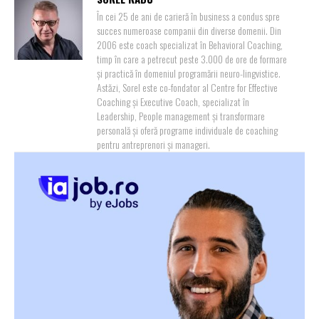
În cei 25 de ani de carieră în business a condus spre
succes numeroase companii din diverse domenii. Din
2006 este coach specializat în Behavioral Coaching,
timp în care a petrecut peste 3.000 de ore de formare
și practică în domeniul programării neuro-lingvistice.
Astăzi, Sorel este co-fondator al Centre for Effective
Coaching și Executive Coach, specializat în
Leadership, People management și transformare
personală și oferă programe individuale de coaching
pentru antreprenori și manageri.