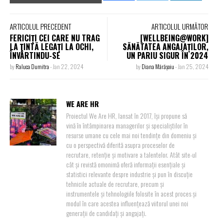
ARTICOLUL PRECEDENT
ARTICOLUL URMĂTOR
FERICIȚI CEI CARE NU TRAG
[WELLBEING@WORK]
LA ȚINTĂ LEGAȚI LA OCHI,
SĂNĂTATEA ANGAJAȚILOR,
ÎNVÂRTINDU-SE
UN PARIU SIGUR ÎN 2024
by
Raluca Dumitra
-
Jan 22, 2024
by
Diana Mărășoiu
-
Jan 25, 2024
WE ARE HR
Proiectul We Are HR, lansat în 2017, își propune să
vină în întâmpinarea managerilor și specialiștilor în
resurse umane cu cele mai noi tendințe din domeniu și
cu o perspectivă diferită asupra proceselor de
recrutare, retenție și motivare a talentelor. Atât site-ul
cât și revistă omonimă oferă informații esențiale și
statistici relevante despre industrie și pun în discuție
tehnicile actuale de recrutare, precum și
instrumentele și tehnologiile folosite în acest proces și
modul în care acestea influențează viitorul unei noi
generații de candidați și angajați.