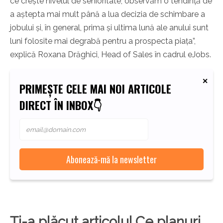
ce crește nivelul de senioritate, observăm o tendință de
a aștepta mai mult până a lua decizia de schimbare a
jobului și, în general, prima și ultima lună ale anului sunt
luni folosite mai degrabă pentru a prospecta piața”,
explică Roxana Drăghici, Head of Sales în cadrul eJobs.
PRIMEȘTE CELE MAI NOI ARTICOLE
DIRECT ÎN INBOX👇
Ți-a plăcut articolul Ce planuri