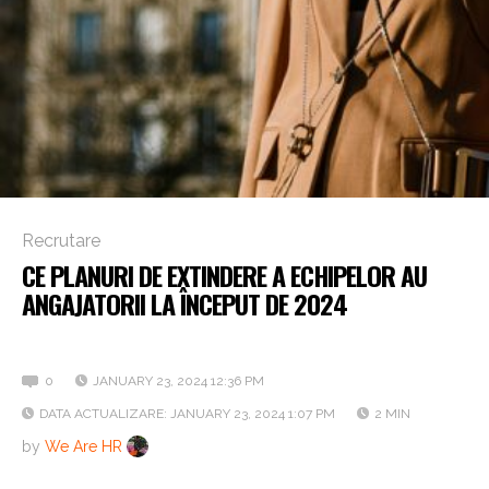
Recrutare
CE PLANURI DE EXTINDERE A ECHIPELOR AU
ANGAJATORII LA ÎNCEPUT DE 2024
Descoperă și topul celor mai active județe!
0
JANUARY 23, 2024 12:36 PM
DATA ACTUALIZARE: JANUARY 23, 2024 1:07 PM
2 MIN
by
We Are HR