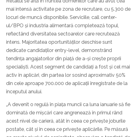
Retailul se află în fruntea domeniilor care au avut cea
mai intensă activitate pe zona de recrutare, cu 5.300 de
locuri de muncă disponibile. Serviciile, call center-
ul/BPO și industria alimentară completează topul,
reflectând diversitatea sectoarelor care recrutează
intens. Majoritatea oportunităților deschise sunt
dedicate candidaților entry-level, demonstrând
tendința angajatorilor din piață de a-și crește proprii
specialiști. Acest segment de candidați a fost și cel mai
activ în aplicări, din partea lor sosind aproximativ 50%
din cele aproape 700.000 de aplicații înregistrate de la
începutul anului.
„A devenit o regulă în piața muncii ca luna ianuarie să fie
dominată de mișcări care angrenează în primul rând
acest nivel de carieră, atât în ceea ce privește joburile
postate, cât și în ceea ce privește aplicările. Pe măsură