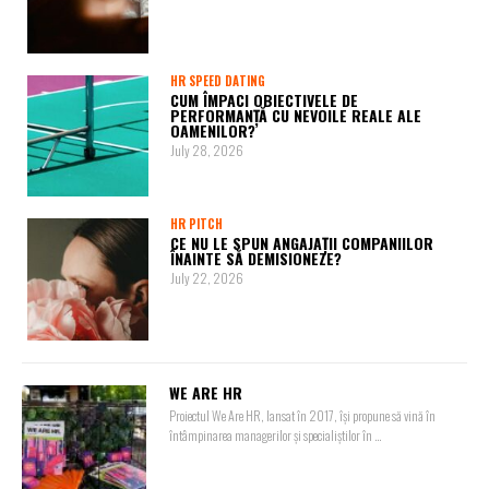
HR SPEED DATING
CUM ÎMPACI OBIECTIVELE DE
PERFORMANȚĂ CU NEVOILE REALE ALE
OAMENILOR?
July 28, 2026
HR PITCH
CE NU LE SPUN ANGAJAȚII COMPANIILOR
ÎNAINTE SĂ DEMISIONEZE?
July 22, 2026
WE ARE HR
Proiectul We Are HR, lansat în 2017, își propune să vină în
întâmpinarea managerilor și specialiștilor în ...