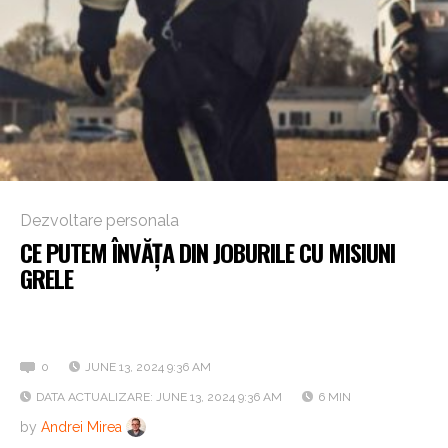
Dezvoltare personala
CE PUTEM ÎNVĂȚA DIN JOBURILE CU MISIUNI
GRELE
Mix & Match: lecții de la pompieri, controlori de trafic
aerian și salvamontiști
0
JUNE 13, 2024 9:36 AM
DATA ACTUALIZARE: JUNE 13, 2024 9:36 AM
6 MIN
by
Andrei Mirea