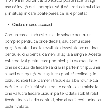
moment important al proiectului poate face ravagii,
așa că învață de la pompieri să-ți păstrezi calmul chiar
și în situații în care poate părea că nu e prioritar.
Cheia e mereu aceeași
Comunicarea clară este linia de salvare pentru un
pompier, pentru că orice decalaj sau comunicare
greșită poate duce la rezultate devastatoare nu doar
pentru el, ci și pentru oamenii aflați la ananghie. Acesta
este motivul pentru care pompierii știu cu exactitate
cine se ocupă de fiecare sarcină în parte în timpul unei
situații de urgență. Același lucru poate fi replicat și în
cazul echipei tale. Oamenii trebuie să aibă rolurile clar
definite, astfel încât să nu existe confuzie cu privire la
cine va lucra fiecare lucru în parte. Odată stabilit rolul
fiecărui individ, adio confuzii, bine ai venit certitudine, cu
lecții învățate.