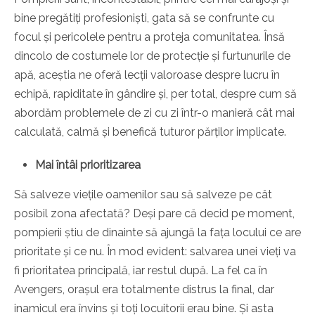
bine pregătiți profesioniști, gata să se confrunte cu
focul și pericolele pentru a proteja comunitatea. Însă
dincolo de costumele lor de protecție și furtunurile de
apă, aceștia ne oferă lecții valoroase despre lucru în
echipă, rapiditate în gândire și, per total, despre cum să
abordăm problemele de zi cu zi într-o manieră cât mai
calculată, calmă și benefică tuturor părților implicate.
Mai întâi prioritizarea
Să salveze viețile oamenilor sau să salveze pe cât
posibil zona afectată? Deși pare că decid pe moment,
pompierii știu de dinainte să ajungă la fața locului ce are
prioritate și ce nu. În mod evident: salvarea unei vieți va
fi prioritatea principală, iar restul după. La fel ca în
Avengers, orașul era totalmente distrus la final, dar
inamicul era învins și toți locuitorii erau bine. Și asta