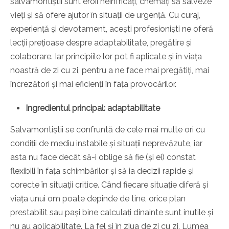
salvamontiștii sunt eroii neînfricați, chemați să salveze
vieți și să ofere ajutor în situații de urgență. Cu curaj,
experiență și devotament, acești profesioniști ne oferă
lecții prețioase despre adaptabilitate, pregătire și
colaborare. Iar principiile lor pot fi aplicate și în viața
noastră de zi cu zi, pentru a ne face mai pregătiți, mai
încrezători și mai eficienți în fața provocărilor.
Ingredientul principal: adaptabilitate
Salvamontiștii se confruntă de cele mai multe ori cu
condiții de mediu instabile și situații neprevăzute, iar
asta nu face decât să-i oblige să fie (și ei) constat
flexibili în fața schimbărilor și să ia decizii rapide și
corecte în situații critice. Când fiecare situație diferă și
viața unui om poate depinde de tine, orice plan
prestabilit sau pași bine calculați dinainte sunt inutile și
nu au aplicabilitate. La fel și în ziua de zi cu zi. Lumea