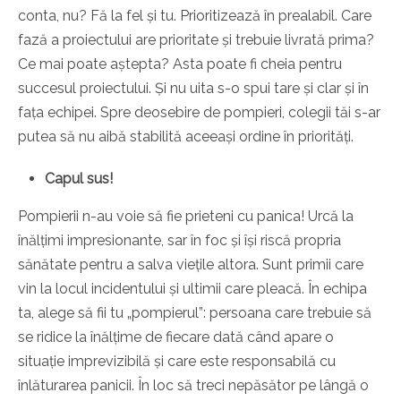
conta, nu? Fă la fel și tu. Prioritizează în prealabil. Care
fază a proiectului are prioritate și trebuie livrată prima?
Ce mai poate aștepta? Asta poate fi cheia pentru
succesul proiectului. Și nu uita s-o spui tare și clar și în
fața echipei. Spre deosebire de pompieri, colegii tăi s-ar
putea să nu aibă stabilită aceeași ordine în priorități.
Capul sus!
Pompierii n-au voie să fie prieteni cu panica! Urcă la
înălțimi impresionante, sar în foc și își riscă propria
sănătate pentru a salva viețile altora. Sunt primii care
vin la locul incidentului și ultimii care pleacă. În echipa
ta, alege să fii tu „pompierul”: persoana care trebuie să
se ridice la înălțime de fiecare dată când apare o
situație imprevizibilă și care este responsabilă cu
înlăturarea panicii. În loc să treci nepăsător pe lângă o