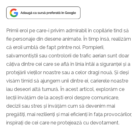
Primii eroi pe care-i privim admirabil în copilărie tind să
fie personaje din desene animate. În timp însă, realizăm
că eroii umblă de fapt printre noi. Pompierii,
salvamontiștii sau controlorii de trafic aerian sunt doar
câțiva dintre cei care se află în linia întâi a siguranței și a
protejării vieților noastre sau a celor dragi nouă. Și deși
visăm timid să ajungem unii dintre ei, carierele noastre
iau deseori altă turnură. În acest articol, explorăm ce
lecții învățăm de la acești eroi despre comunicare,
decizii sau stres și învățăm cum să devenim mai
pregătiți, mai rezilienți și mai eficienți în fața provocărilor,
inspirați de cei care ne protejează cu devotament.