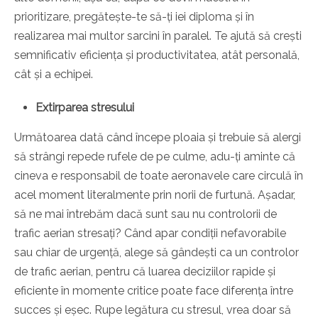
prioritizare, pregătește-te să-ți iei diploma și în
realizarea mai multor sarcini în paralel. Te ajută să crești
semnificativ eficiența și productivitatea, atât personală,
cât și a echipei.
Extirparea stresului
Următoarea dată când începe ploaia și trebuie să alergi
să strângi repede rufele de pe culme, adu-ți aminte că
cineva e responsabil de toate aeronavele care circulă în
acel moment literalmente prin norii de furtună. Așadar,
să ne mai întrebăm dacă sunt sau nu controlorii de
trafic aerian stresați? Când apar condiții nefavorabile
sau chiar de urgență, alege să gândești ca un controlor
de trafic aerian, pentru că luarea deciziilor rapide și
eficiente în momente critice poate face diferența între
succes și eșec. Rupe legătura cu stresul, vrea doar să