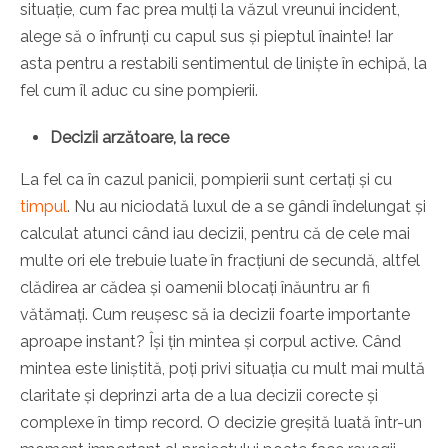
situație, cum fac prea mulți la văzul vreunui incident,
alege să o înfrunți cu capul sus și pieptul înainte! Iar
asta pentru a restabili sentimentul de liniște în echipă, la
fel cum îl aduc cu sine pompierii.
Decizii arzătoare, la rece
La fel ca în cazul panicii, pompierii sunt certați și cu
timpul
. Nu au niciodată luxul de a se gândi îndelungat și
calculat atunci când iau decizii, pentru că de cele mai
multe ori ele trebuie luate în fracțiuni de secundă, altfel
clădirea ar cădea și oamenii blocați înăuntru ar fi
vătămați. Cum reușesc să ia decizii foarte importante
aproape instant? Își țin mintea și corpul active. Când
mintea este liniștită, poți privi situația cu mult mai multă
claritate și deprinzi arta de a lua decizii corecte și
complexe în timp record. O decizie greșită luată într-un