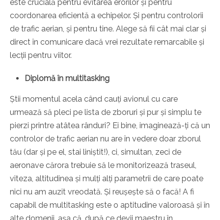
este crucială pentru evitarea erorilor și pentru
coordonarea eficientă a echipelor. Și pentru controlorii
de trafic aerian, și pentru tine. Alege să fii cât mai clar și
direct în comunicare dacă vrei rezultate remarcabile și
lecții pentru viitor.
Diplomă în multitasking
Știi momentul acela când cauți avionul cu care
urmează să pleci pe lista de zboruri și pur și simplu te
pierzi printre atâtea rânduri? Ei bine, imaginează-ți că un
controlor de trafic aerian nu are în vedere doar zborul
tău (dar și pe el, stai liniștit!), ci, simultan, zeci de
aeronave cărora trebuie să le monitorizează traseul,
viteza, altitudinea și mulți alți parametrii de care poate
nici nu am auzit vreodată. Și reușește să o facă! A fi
capabil de multitasking este o aptitudine valoroasă și în
alte domenii, așa că, după ce devii maestru în