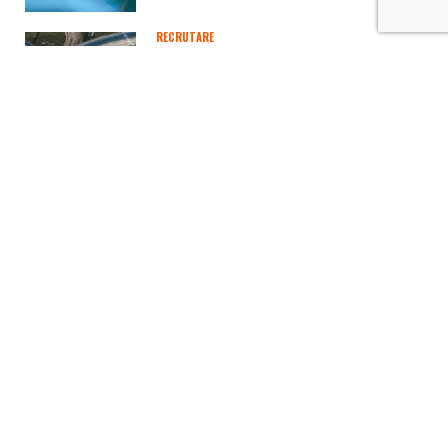
RECRUTARE
HARTA SALARIILOR ÎN 2026: CARE SUNT
DOMENIILE CARE PLĂTESC CEL…
August 4, 2026
SALARII
CANDIDAȚI VS ANGAJATORI! ADEVĂRUL
DIN SPATELE SALARIILOR DIN ROMÂNIA
July 28, 2026
HR SPEED DATING
CUM ÎMPACI OBIECTIVELE DE
PERFORMANȚĂ CU NEVOILE REALE ALE
OAMENILOR?
July 28, 2026
HR PITCH