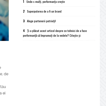
1
Unde-s mulți, performanța crește
2
Superputerea de a fi un brand
3
Alege partenerii potriviți!
4
Ți-a plăcut acest articol despre ce tehnici de a face
performanță să împrumuți de la vedete? Citește și:
e
e, de
 tău
a ei