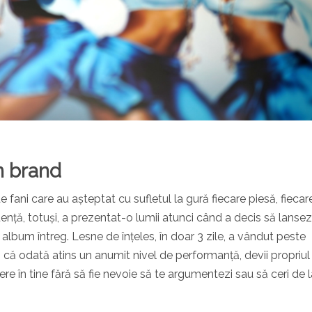
n brand
ani care au așteptat cu sufletul la gură fiecare piesă, fiecar
uență, totuși, a prezentat-o lumii atunci când a decis să lansez
un album întreg. Lesne de înțeles, în doar 3 zile, a vândut peste
ă odată atins un anumit nivel de performanță, devii propriul
re în tine fără să fie nevoie să te argumentezi sau să ceri de l