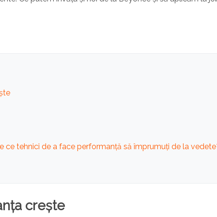
ște
re ce tehnici de a face performanță să împrumuți de la vedete
nța crește