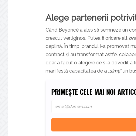
Alege partenerii potriviț
Când Beyoncé a ales să semneze un contra
crescut vertiginos. Putea fi oricare alt
br
deplină. În timp, brandul i-a promovat mai
contract și au transformat astfel colabo
doar a făcut o alegere ce s-a dovedit a fi
manifestă capacitatea de a
„simți”
un bus
PRIMEȘTE CELE MAI NOI ARTICO