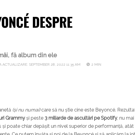
EYONCÉ DESPRE
mâi, fă album din ele
A ACTUALIZARE: SEPTEMBER 28, 2022 11:35 AM
2 MIN
lanetă
(și nu numai)
care să nu știe cine este Beyoncé. Rezulta
duri Grammy
și peste
3 miliarde de ascultări pe Spotify
, nu mai
ns și poate chiar depășit un nivel superior de performanță, atât 
cente. Ce putem învăța și noi de la Beyoncé și să aplicăm la jo