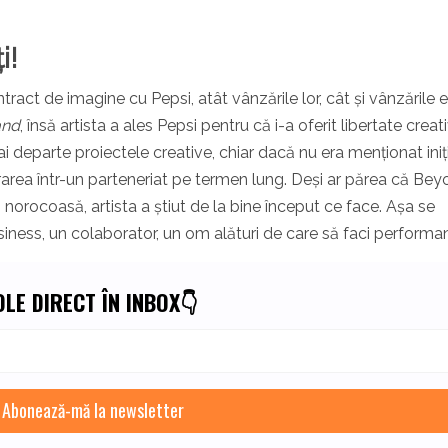
i!
ct de imagine cu Pepsi, atât vânzările lor, cât și vânzările e
and
, însă artista a ales Pepsi pentru că i-a oferit libertate creat
 departe proiectele creative, chiar dacă nu era menționat iniți
rarea într-un parteneriat pe termen lung. Deși ar părea că Be
 norocoasă, artista a știut de la bine început ce face. Așa se
iness, un colaborator, un om alături de care să faci performan
LE DIRECT ÎN INBOX👇