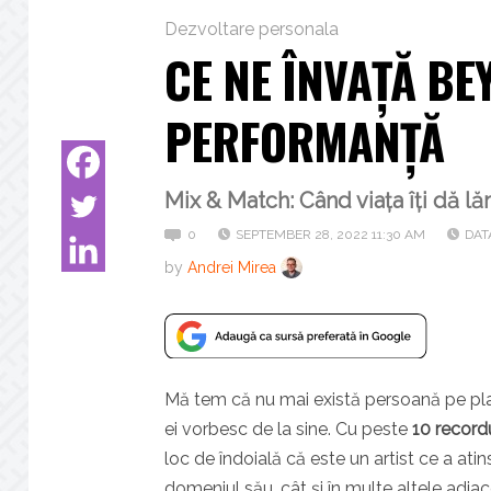
Dezvoltare personala
CE NE ÎNVAȚĂ B
PERFORMANȚĂ
Mix & Match: Când viața îți dă lă
0
SEPTEMBER 28, 2022 11:30 AM
DAT
by
Andrei Mirea
Mă tem că nu mai există persoană pe p
ei vorbesc de la sine. Cu peste
10 recor
loc de îndoială că este un artist ce a ati
domeniul său, cât și în multe altele adia