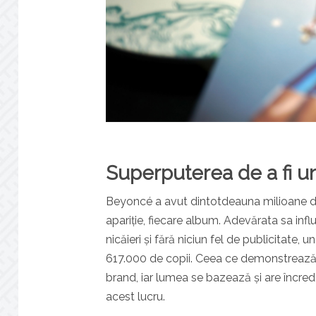
Superputerea de a fi u
Beyoncé a avut dintotdeauna milioane de f
apariție, fiecare album. Adevărata sa infl
nicăieri și fără niciun fel de publicitate, 
617.000 de copii. Ceea ce demonstrează c
brand, iar lumea se bazează și are încrede
acest lucru.