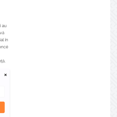
i au
ivă
al în
yoncé
ță.