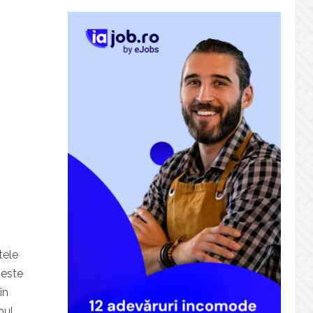
tele
 este
în
bul