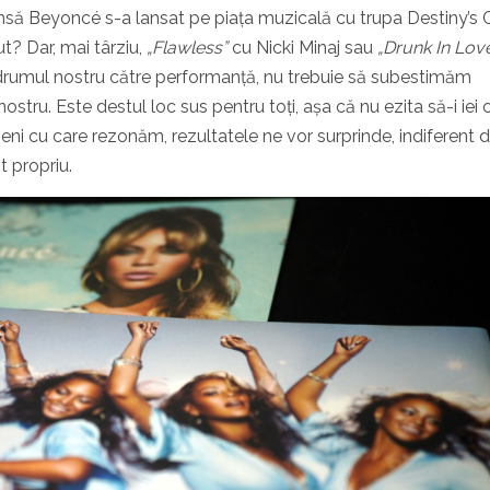
 însă Beyoncé s-a lansat pe piața muzicală cu trupa Destiny’s C
t? Dar, mai târziu,
„Flawless”
cu Nicki Minaj sau
„Drunk In Lov
 drumul nostru către performanță, nu trebuie să subestimăm
ostru. Este destul loc sus pentru toți, așa că nu ezita să-i iei 
i cu care rezonăm, rezultatele ne vor surprinde, indiferent 
 propriu.