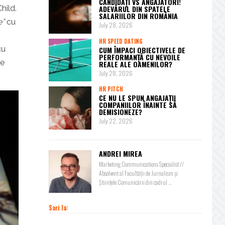
CANDIDAȚI VS ANGAJATORI!
hild.
ADEVĂRUL DIN SPATELE
SALARIILOR DIN ROMÂNIA
e”
cu
July 28, 2026
HR SPEED DATING
cu
CUM ÎMPACI OBIECTIVELE DE
PERFORMANȚĂ CU NEVOILE
de
REALE ALE OAMENILOR?
July 28, 2026
HR PITCH
CE NU LE SPUN ANGAJAȚII
COMPANIILOR ÎNAINTE SĂ
DEMISIONEZE?
July 22, 2026
ANDREI MIREA
Marketing Communications Specialist //
Absolvent al Facultății de Jurnalism și
Științele Comunicării din cadrul ...
Sari la: