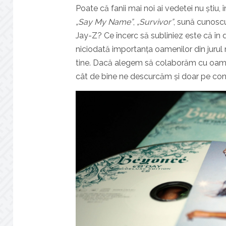
Poate că fanii mai noi ai vedetei nu știu,
„Say My Name”
,
„Survivor”
, sună cunoscu
Jay-Z? Ce încerc să subliniez este că în
niciodată importanța oamenilor din jurul n
tine. Dacă alegem să colaborăm cu oamen
cât de bine ne descurcăm și doar pe cont