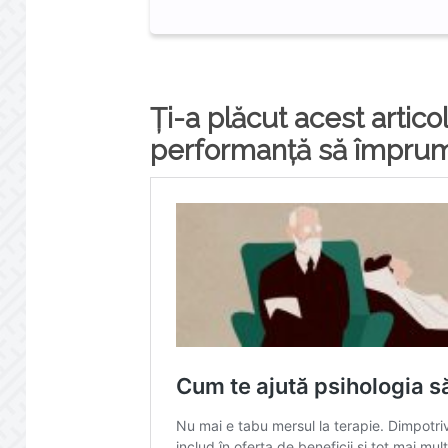
Ți-a plăcut acest artico
performanță să împrumu