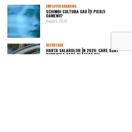
EMPLOYER BRANDING
SCHIMBI CULTURA SAU ÎȚI PIERZI
OAMENII?
August 5, 2026
RECRUTARE
HARTA SALARIILOR ÎN 2026: CARE SUNT
DOMENIILE CARE PLĂTESC CEL…
August 4, 2026
SALARII
CANDIDAȚI VS ANGAJATORI! ADEVĂRUL
DIN SPATELE SALARIILOR DIN ROMÂNIA
July 28, 2026
HR SPEED DATING
CUM ÎMPACI OBIECTIVELE DE
PERFORMANȚĂ CU NEVOILE REALE ALE