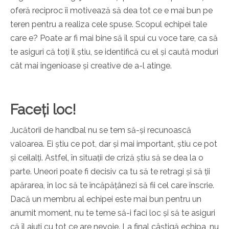
oferă reciproc îi motivează să dea tot ce e mai bun pe
teren pentru a realiza cele spuse. Scopul echipei tale
care e? Poate ar fi mai bine să îl spui cu voce tare, ca să
te asiguri că toți îl știu, se identifică cu el și caută moduri
cât mai ingenioase și creative de a-l atinge.
Faceți loc!
Jucătorii de handbal nu se tem să-și recunoască
valoarea. Ei știu ce pot, dar și mai important, știu ce pot
și ceilalți. Astfel, în situații de criză știu să se dea la o
parte. Uneori poate fi decisiv ca tu să te retragi și să ții
apărarea, în loc să te încăpățânezi să fii cel care înscrie.
Dacă un membru al echipei este mai bun pentru un
anumit moment, nu te teme să-i faci loc și să te asiguri
că îl ajuți cu tot ce are nevoie. La final câștigă echipa, nu