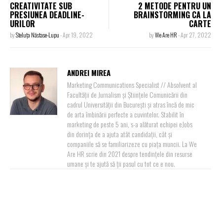
CREATIVITATE SUB
2 METODE PENTRU UN
PRESIUNEA DEADLINE-
BRAINSTORMING CA LA
URILOR
CARTE
by
Steluța Năstase-Lupu
-
Apr 19, 2022
by
We Are HR
-
Apr 27, 2022
ANDREI MIREA
Marketing Communications Specialist // Absolvent al
Facultății de Jurnalism și Științele Comunicării din
cadrul Universității din București și atras încă de mic
de arta îmbinării perfecte a cuvintelor. Stabilit în
marketing de peste 5 ani, s-a alăturat echipei eJobs
din dorința de a ajuta atât candidații, cât și
companiile să se familiarizeze cu piața muncii. La We
Are HR scrie din 2021 despre tendințele din resurse
umane și te ajută să ții pasul cu tot ce e nou.