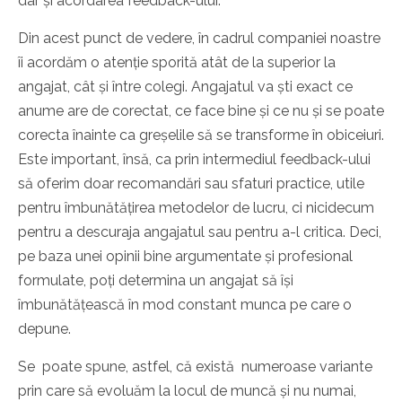
dar și acordarea feedback-ului.
Din acest punct de vedere, în cadrul companiei noastre
îi acordăm o atenție sporită atât de la superior la
angajat, cât și între colegi. Angajatul va ști exact ce
anume are de corectat, ce face bine și ce nu și se poate
corecta înainte ca greșelile să se transforme în obiceiuri.
Este important, însă, ca prin intermediul feedback-ului
să oferim doar recomandări sau sfaturi practice, utile
pentru îmbunătățirea metodelor de lucru, ci nicidecum
pentru a descuraja angajatul sau pentru a-l critica. Deci,
pe baza unei opinii bine argumentate și profesional
formulate, poți determina un angajat să își
îmbunătățească în mod constant munca pe care o
depune.
Se poate spune, astfel, că există numeroase variante
prin care să evoluăm la locul de muncă și nu numai,