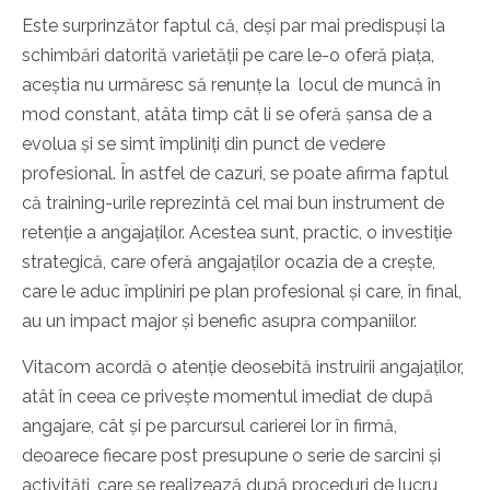
Este surprinzător faptul că, deși par mai predispuși la
schimbări datorită varietății pe care le-o oferă piața,
aceștia nu urmăresc să renunțe la locul de muncă în
mod constant, atâta timp cât li se oferă șansa de a
evolua și se simt împliniți din punct de vedere
profesional. În astfel de cazuri, se poate afirma faptul
că training-urile reprezintă cel mai bun instrument de
retenție a angajaților. Acestea sunt, practic, o investiție
strategică, care oferă angajaților ocazia de a crește,
care le aduc împliniri pe plan profesional și care, în final,
au un impact major și benefic asupra companiilor.
Vitacom acordă o atenție deosebită instruirii angajaților,
atât în ceea ce privește momentul imediat de după
angajare, cât și pe parcursul carierei lor în firmă,
deoarece fiecare post presupune o serie de sarcini și
activități, care se realizează după proceduri de lucru