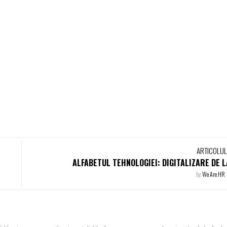
ARTICOLU
ALFABETUL TEHNOLOGIEI: DIGITALIZARE DE LA
by
We Are HR