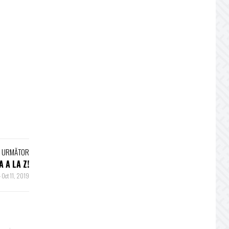
L URMĂTOR
 A LA Z!
-
Oct 11, 2019