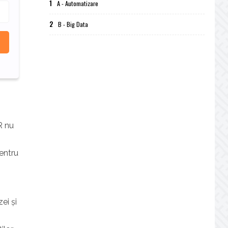
1
A - Automatizare
2
B - Big Data
R nu
entru
ei și