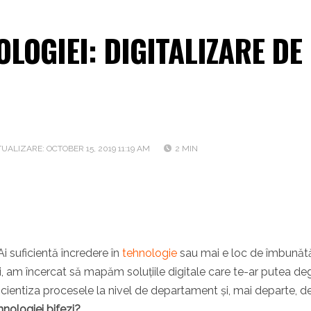
LOGIEI: DIGITALIZARE DE
UALIZARE: OCTOBER 15, 2019 11:19 AM
2 MIN
i suficientă încredere în
tehnologie
sau mai e loc de îmbunătă
 zi, am încercat să mapăm soluțiile digitale care te-ar putea d
icientiza procesele la nivel de departament și, mai departe, d
hnologiei bifezi?