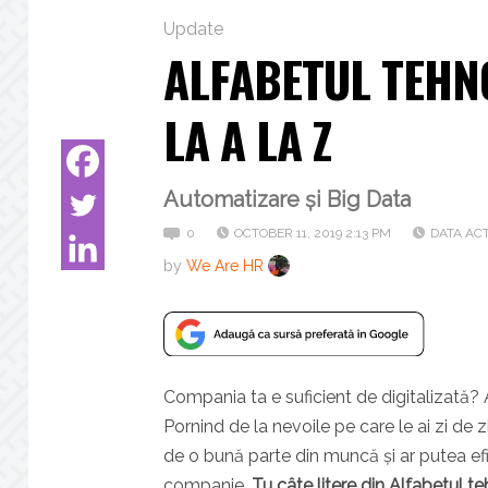
Update
ALFABETUL TEHNO
LA A LA Z
Automatizare și Big Data
0
OCTOBER 11, 2019 2:13 PM
DATA ACT
by
We Are HR
Compania ta e suficient de digitalizată? A
Pornind de la nevoile pe care le ai zi de
de o bună parte din muncă și ar putea ef
companie.
Tu câte litere din Alfabetul te