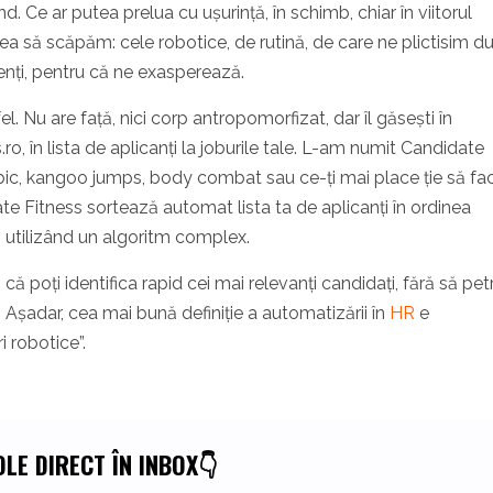
nd. Ce ar putea prelua cu ușurință, în schimb, chiar în viitorul
rea să scăpăm: cele robotice, de rutină, de care ne plictisim d
ienți, pentru că ne exasperează.
l. Nu are față, nici corp antropomorfizat, dar îl găsești în
 în lista de aplicanți la joburile tale. L-am numit Candidate
obic, kangoo jumps, body combat sau ce-ți mai place ție să fac
date Fitness sortează automat lista ta de aplicanți în ordinea
, utilizând un algoritm complex.
ă poți identifica rapid cei mai relevanți candidați, fără să pet
 Așadar, cea mai bună definiție a automatizării în
HR
e
 robotice”.
LE DIRECT ÎN INBOX👇