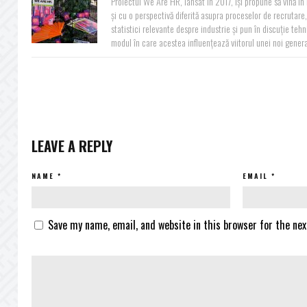
Proiectul We Are HR, lansat în 2017, își propune să vină î
și cu o perspectivă diferită asupra proceselor de recrutare, 
statistici relevante despre industrie și pun în discuție teh
modul în care acestea influențează viitorul unei noi generaț
LEAVE A REPLY
NAME
*
EMAIL
*
Save my name, email, and website in this browser for the ne