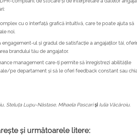
R-compliant de stocare și de interpretare a datelor angajaț
ri:
plex cu o interfață grafică intuitivă, care te poate ajuta să
ale noi.
ngagement-ul și gradul de satisfacție a angajaților tăi, ofer
area brandului tău de angajator.
nce management care-ți permite să înregistrezi abilitățile
iduale/pe departament și să le oferi feedback constant sau chia
u, Steluța Lupu-Năstase, Mihaela Pascari
și
Iulia Văcăroiu.
rește și următoarele litere: