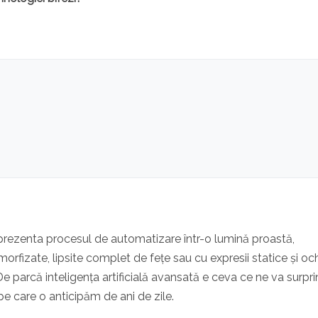
prezenta procesul de automatizare într-o lumină proastă,
morfizate, lipsite complet de fețe sau cu expresii statice și oc
 De parcă inteligența artificială avansată e ceva ce ne va surpr
e care o anticipăm de ani de zile.