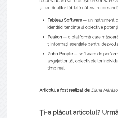
recomandăm să folosești un software GDP
și candidaților tăi. Iată câteva recomandă
Tableau Software
— un instrument com
identifici tendințe și obiective potenți
Peakon
— o platformă care măsoară e
ți informații esențiale pentru dezvolt
Zoho People
— software de performa
angajaților tăi, obiectivele lor indiv
timp real.
Articolul a fost realizat de:
Diana Mărășoi
Ți-a plăcut articolul? Urmă