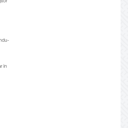
ilor
indu-
r în