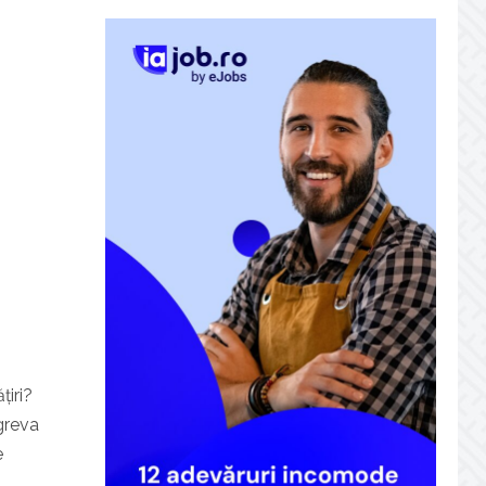
țiri?
egreva
e