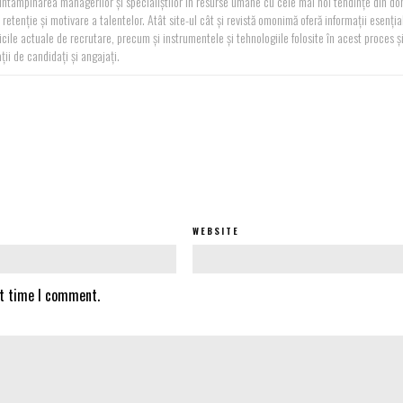
n întâmpinarea managerilor și specialiștilor în resurse umane cu cele mai noi tendințe din d
retenție și motivare a talentelor. Atât site-ul cât și revistă omonimă oferă informații esenția
nicile actuale de recrutare, precum și instrumentele și tehnologiile folosite în acest proces ș
ii de candidați și angajați.
WEBSITE
xt time I comment.