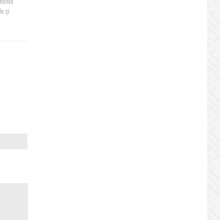
omeniu
le și
i