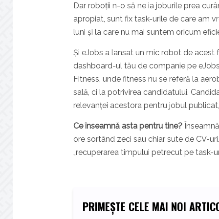
Dar roboții n-o să ne ia joburile prea curâ
apropiat, sunt fix task-urile de care am v
luni și la care nu mai suntem oricum efic
Și eJobs a lansat un mic robot de acest fe
dashboard-ul tău de companie pe eJobs.ro,
Fitness, unde fitness nu se referă la aer
sală, ci la potrivirea candidatului. Candi
relevanței acestora pentru jobul publicat
Ce înseamnă asta pentru tine?
Înseamnă c
ore sortând zeci sau chiar sute de CV-uri.
„recuperarea timpului petrecut pe task-uri
PRIMEȘTE CELE MAI NOI ARTICO