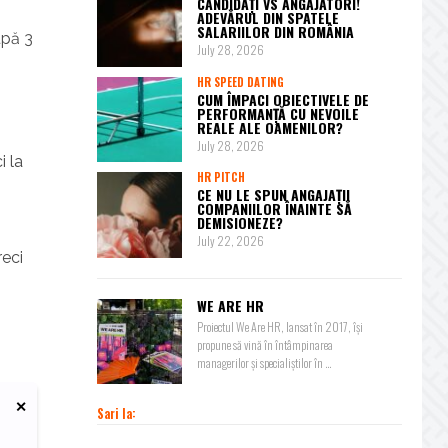
CANDIDAȚI VS ANGAJATORI!
ADEVĂRUL DIN SPATELE
SALARIILOR DIN ROMÂNIA
upă 3
July 28, 2026
HR SPEED DATING
CUM ÎMPACI OBIECTIVELE DE
PERFORMANȚĂ CU NEVOILE
REALE ALE OAMENILOR?
July 28, 2026
i la
HR PITCH
CE NU LE SPUN ANGAJAȚII
COMPANIILOR ÎNAINTE SĂ
DEMISIONEZE?
July 22, 2026
reci
WE ARE HR
Proiectul We Are HR, lansat în 2017, își
propune să vină în întâmpinarea
managerilor și specialiștilor în ...
Sari la: