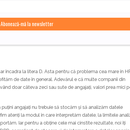
t s-ar încadra la litera D. Asta pentru că problema cea mare în H
rofităm de date în general. Adevărul e că multe companii din
vând doar câteva zeci sau sute de angajați, valori prea mici p
țini angajați nu trebuie să stocăm și să analizăm datele
im atenți la modul în care interpretăm datele, la limitele analiz
portăm. Iar pentru a obține cele mai cinstite rezultate, noi îți