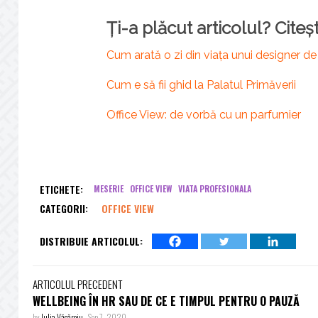
Ți-a plăcut articolul? Citeșt
Cum arată o zi din viața unui designer de
Cum e să fii ghid la Palatul Primăverii
Office View: de vorbă cu un parfumier
ETICHETE:
MESERIE
OFFICE VIEW
VIATA PROFESIONALA
CATEGORII:
OFFICE VIEW
DISTRIBUIE ARTICOLUL:
ARTICOLUL PRECEDENT
WELLBEING ÎN HR SAU DE CE E TIMPUL PENTRU O PAUZĂ
by
Iulia Văcăroiu
-
Sep 7, 2020