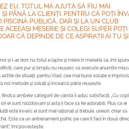
REZ EU, TOTUL MĂ AJUTĂ SĂ FIU MAI
 ȘI PÂNĂ LA CLIENȚI. PENTRU CĂ POȚI ÎN
O PISCINĂ PUBLICĂ, DAR ȘI LA UN CLUB
E ACEEAȘI MESERIE ȘI COLEGI SUPER POȚI
DOAR CĂ DEPINDE DE CE ASPIRAȚII AI TU ȘI
i și l-ar dori, nu totul e lapte și miere în meseria sa, îmi spun
dificili, care pur și simplu nu reușesc să execute anumite mișcă
stfel de situații, pentru Vlad, cea mai bună soluție e improviz
ă noi metode și soluții și încearcă până reușește.
ii, fiindcă ambele categorii de vârstă îi aduc satisfacții. „Cu copii
i ei sunt năzdrăvani și asta îi face să fie adorabili. Plus că ei
lții este invers: ei sunt mai raționali și trebuie, uneori, chiar să
tfel. Este ca un antrenament psihic pe care îl faci în două direcț
mânt”, îmi povestește.