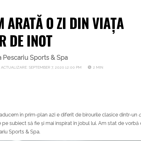
M ARATĂ O ZI DIN VIAȚA
R DE INOT
a Pescariu Sports & Spa
 ACTUALIZARE: SEPTEMBER 7, 2020 12:00 PM
2 MIN
 aducem în prim-plan azi e diferit de birourile clasice dintr-un
o
e pe subiect să fie și mai inspirat în jobul lui. Am stat de vorbă
cariu Sports & Spa.