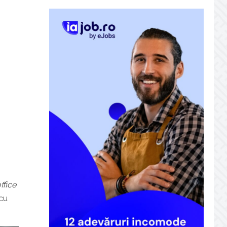
ffice
 cu