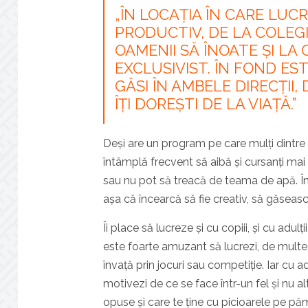
„ÎN LOCAȚIA ÎN CARE LUC
PRODUCTIV, DE LA COLEGI
OAMENII SĂ ÎNOATE ȘI LA 
EXCLUSIVIST. ÎN FOND EST
GĂSI ÎN AMBELE DIRECȚII, 
ÎȚI DOREȘTI DE LA VIAȚĂ.”
Deși are un program pe care mulți dintre no
întâmplă frecvent să aibă și cursanți mai 
sau nu pot să treacă de teama de apă. În a
așa că încearcă să fie creativ, să găseasc
Îi place să lucreze și cu copiii, și cu adulț
este foarte amuzant să lucrezi, de multe or
învață prin jocuri sau competiție. Iar cu adu
motivezi de ce se face într-un fel și nu al
opuse și care te ține cu picioarele pe pă