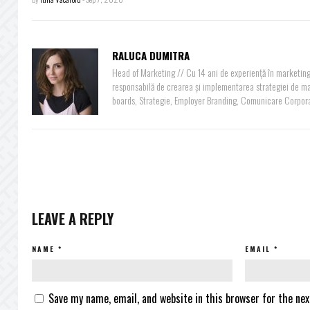
RALUCA DUMITRA
Head of Marketing // Cu 14 ani de experiență în marketing
responsabilă de crearea și implementarea strategiei de mar
boards, Strategie, Employer Branding, Comunicare Corpora
LEAVE A REPLY
NAME
*
EMAIL
*
Save my name, email, and website in this browser for the ne