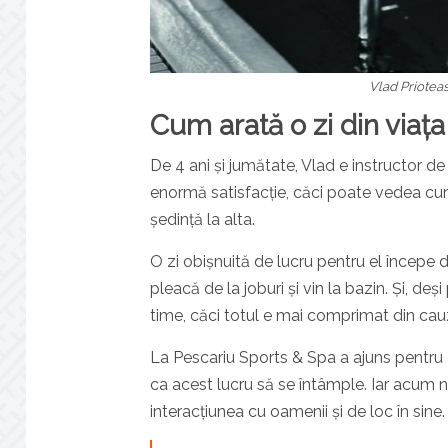
Vlad Prioteas
Cum arată o zi din viața
De 4 ani și jumătate, Vlad e instructor de i
enormă satisfacție, căci poate vedea cum c
ședință la alta.
O zi obișnuită de lucru pentru el începe
pleacă de la joburi și vin la bazin. Și, d
time, căci totul e mai comprimat din cauza 
La Pescariu Sports & Spa a ajuns pentru c
ca acest lucru să se întâmple. Iar acum 
interacțiunea cu oamenii și de loc în sine.