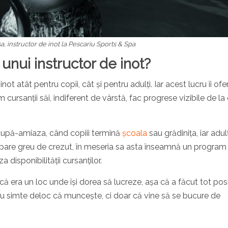
a, instructor de inot la Pescariu Sports & Spa
 unui instructor de inot?
not atât pentru copii, cât și pentru adulți. Iar acest lucru îi ofe
ursanții săi, indiferent de vârstă, fac progrese vizibile de la
 după-amiaza, când copiii termină
școala
sau grădinița, iar adulț
eși pare greu de crezut, în meseria sa asta înseamnă un program 
disponibilității cursanților.
ă era un loc unde își dorea să lucreze, așa că a făcut tot posi
nu simte deloc că muncește, ci doar că vine să se bucure de