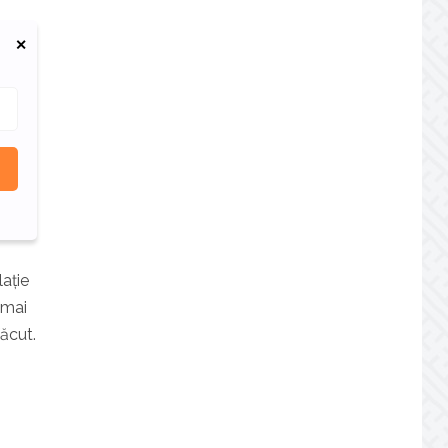
lație
 mai
făcut.