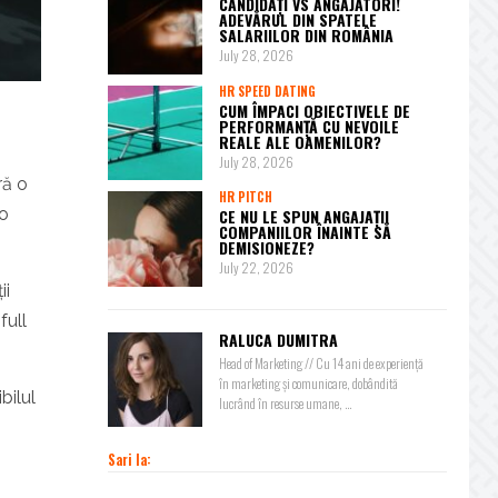
CANDIDAȚI VS ANGAJATORI!
ADEVĂRUL DIN SPATELE
SALARIILOR DIN ROMÂNIA
July 28, 2026
HR SPEED DATING
CUM ÎMPACI OBIECTIVELE DE
PERFORMANȚĂ CU NEVOILE
REALE ALE OAMENILOR?
July 28, 2026
ră o
HR PITCH
 o
CE NU LE SPUN ANGAJAȚII
COMPANIILOR ÎNAINTE SĂ
DEMISIONEZE?
July 22, 2026
ii
full
RALUCA DUMITRA
Head of Marketing // Cu 14 ani de experiență
în marketing și comunicare, dobândită
bilul
lucrând în resurse umane, ...
Sari la: