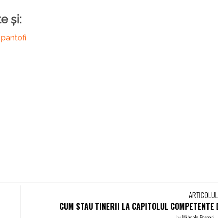
e și:
 pantofi
ARTICOLU
CUM STAU TINERII LA CAPITOLUL COMPETENTE 
by
Mihaela Pascari
-