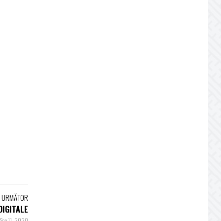
L URMĂTOR
DIGITALE
Sep 11, 2020