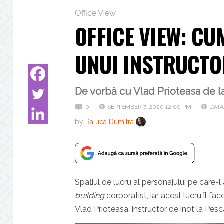
Office View
OFFICE VIEW: CU
UNUI INSTRUCTO
De vorbă cu Vlad Prioteasa de l
0
SEPTEMBER 7, 2020 12:00 PM
DATA
by
Raluca Dumitra
Spațiul de lucru al personajului pe care-l
building
corporatist, iar acest lucru îl fac
Vlad Prioteasa, instructor de inot la Pes