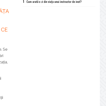
1
Cum arată o zi din viața unui instructor de inot?
VĂȚA
 CE
e. Se
ri
ația,
i
ii