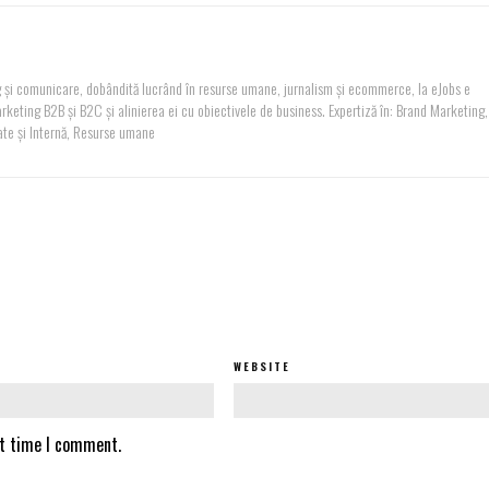
 și comunicare, dobândită lucrând în resurse umane, jurnalism și ecommerce, la eJobs e
keting B2B și B2C și alinierea ei cu obiectivele de business. Expertiză în: Brand Marketing,
te și Internă, Resurse umane
WEBSITE
xt time I comment.