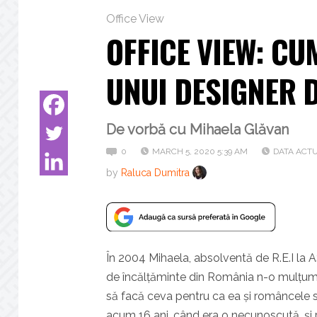
Office View
OFFICE VIEW: CU
UNUI DESIGNER 
De vorbă cu Mihaela Glăvan
0
MARCH 5, 2020 5:39 AM
DATA ACTU
by
Raluca Dumitra
În 2004 Mihaela, absolventă de R.E.I la AS
de încălțăminte din România n-o mulțumea
să facă ceva pentru ca ea și româncele
acum 16 ani, când era o necunoscută, și p