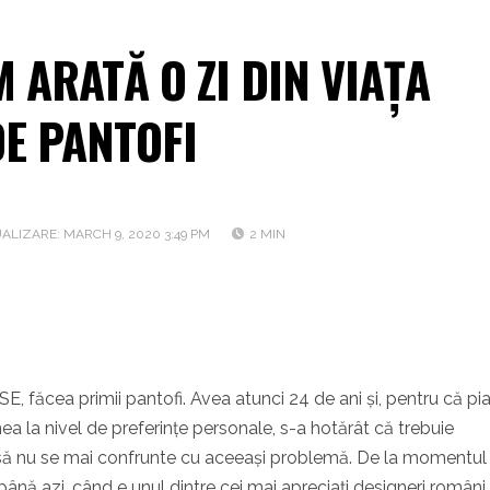
M ARATĂ O ZI DIN VIAȚA
DE PANTOFI
ALIZARE: MARCH 9, 2020 3:49 PM
2 MIN
E, făcea primii pantofi. Avea atunci 24 de ani și, pentru că pi
 la nivel de preferințe personale, s-a hotărât că trebuie
 să nu se mai confrunte cu aceeași problemă. De la momentul
ână azi, când e unul dintre cei mai apreciați designeri români