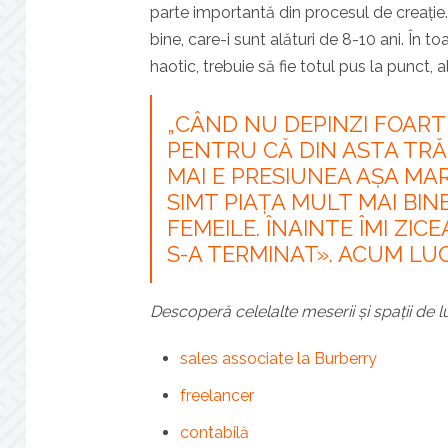
parte importantă din procesul de creație.
bine, care-i sunt alături de 8-10 ani. În t
haotic, trebuie să fie totul pus la punct, 
„CÂND NU DEPINZI FOARTE
PENTRU CĂ DIN ASTA TRĂ
MAI E PRESIUNEA AȘA MAR
SIMT PIAȚA MULT MAI BINE
FEMEILE. ÎNAINTE ÎMI ZIC
S-A TERMINAT». ACUM LUC
Descoperă celelalte meserii și spații de l
sales associate la Burberry
freelancer
contabilă