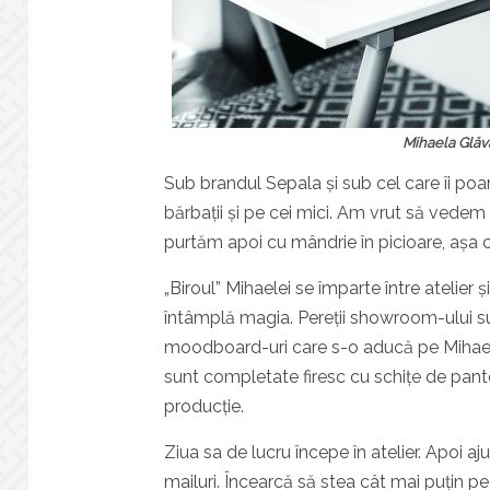
Mihaela Glăv
Sub brandul Sepala și sub cel care îi poa
bărbații și pe cei mici. Am vrut să vedem 
purtăm apoi cu mândrie în picioare, așa 
„Biroul” Mihaelei se împarte între atelier
întâmplă magia. Pereții showroom-ului su
moodboard-uri care s-o aducă pe Mihaela 
sunt completate firesc cu schițe de pant
producție.
Ziua sa de lucru începe în atelier. Apoi 
mailuri. Încearcă să stea cât mai puțin pe 