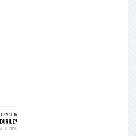
L URMĂTOR
NDURILE?
Mar 5, 2020