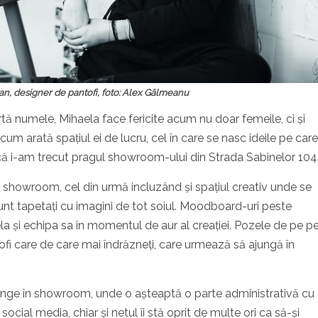
an, designer de pantofi, foto: Alex Gâlmeanu
rtă numele, Mihaela face fericite acum nu doar femeile, ci și
cum arată spațiul ei de lucru, cel în care se nasc ideile pe care
că i-am trecut pragul showroom-ului din Strada Sabinelor 104
 și showroom, cel din urmă incluzând și spațiul creativ unde se
nt tapetați cu imagini de tot soiul. Moodboard-uri peste
și echipa sa în momentul de aur al creației. Pozele de pe pe
ofi care de care mai îndrăzneți, care urmează să ajungă în
ajunge în showroom, unde o așteaptă o parte administrativă cu
social media, chiar și netul îi stă oprit de multe ori ca să-și