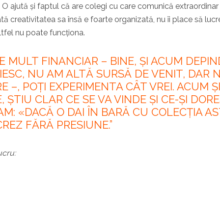
 O ajută și faptul că are colegi cu care comunică extraordinar
oată creativitatea sa însă e foarte organizată, nu îi place să luc
altfel nu poate funcționa.
 MULT FINANCIAR – BINE, ȘI ACUM DEPIN
IESC, NU AM ALTĂ SURSĂ DE VENIT, DAR 
E –, POȚI EXPERIMENTA CÂT VREI. ACUM Ș
, ȘTIU CLAR CE SE VA VINDE ȘI CE-ȘI DOR
EAM: «DACĂ O DAI ÎN BARĂ CU COLECȚIA AS
REZ FĂRĂ PRESIUNE.”
ucru: