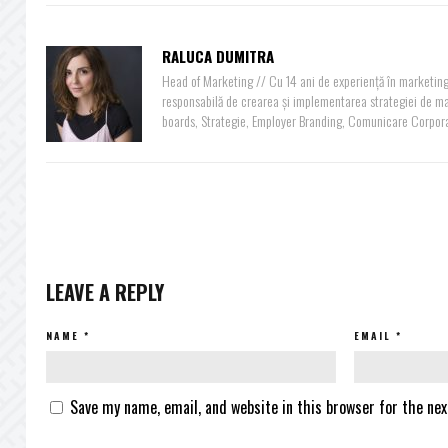
RALUCA DUMITRA
Head of Marketing // Cu 14 ani de experiență în marketing
responsabilă de crearea și implementarea strategiei de mar
boards, Strategie, Employer Branding, Comunicare Corpora
LEAVE A REPLY
NAME
*
EMAIL
*
Save my name, email, and website in this browser for the ne