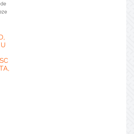
 de
reze
D,
NU
I
ESC
TA,