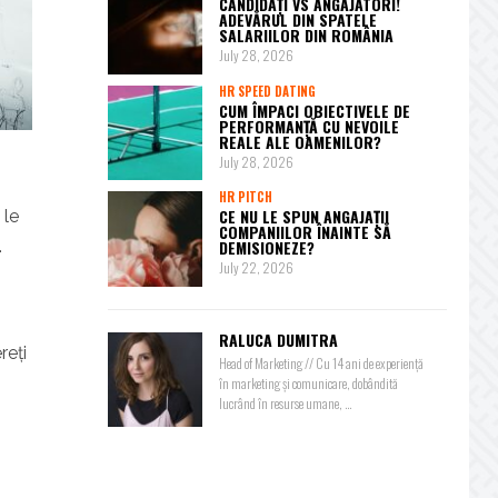
CANDIDAȚI VS ANGAJATORI!
ADEVĂRUL DIN SPATELE
SALARIILOR DIN ROMÂNIA
July 28, 2026
HR SPEED DATING
CUM ÎMPACI OBIECTIVELE DE
PERFORMANȚĂ CU NEVOILE
REALE ALE OAMENILOR?
July 28, 2026
HR PITCH
CE NU LE SPUN ANGAJAȚII
 le
COMPANIILOR ÎNAINTE SĂ
.
DEMISIONEZE?
July 22, 2026
RALUCA DUMITRA
reți
Head of Marketing // Cu 14 ani de experiență
în marketing și comunicare, dobândită
lucrând în resurse umane, ...