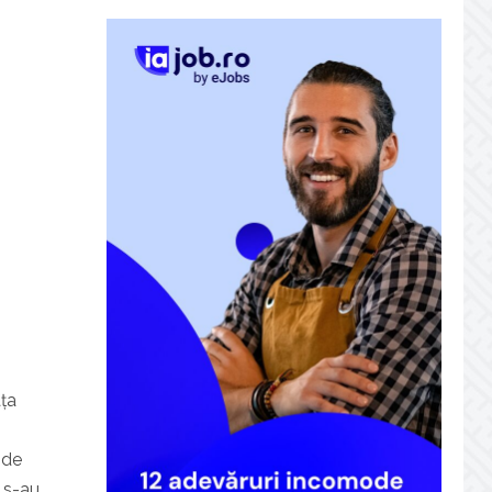
ața
 de
, s-au