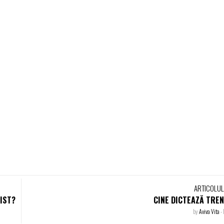
ARTICOLU
TIST?
CINE DICTEAZĂ TRE
by
Aviva Vita
-