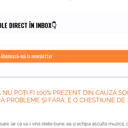
LE DIRECT ÎN INBOX👇
Ă NU POȚI FI 100% PREZENT DIN CAUZA SO
RĂ PROBLEME ȘI FĂRĂ, E O CHESTIUNE DE
sare, iar ca să-i vină ideile bune, ea și echipa ascultă muzică, 