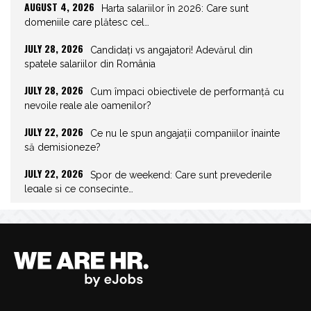
AUGUST 4, 2026
Harta salariilor în 2026: Care sunt
domeniile care plătesc cel…
JULY 28, 2026
Candidați vs angajatori! Adevărul din
spatele salariilor din România
JULY 28, 2026
Cum împaci obiectivele de performanță cu
nevoile reale ale oamenilor?
JULY 22, 2026
Ce nu le spun angajații companiilor înainte
să demisioneze?
JULY 22, 2026
Spor de weekend: Care sunt prevederile
legale și ce consecințe…
JULY 21, 2026
Unghiurile moarte ale leadershipului: ce nu
vezi la tine îți…
JULY 20, 2026
Joburile scad, aplicările explodează!
Record istoric pe piața muncii
JULY 20, 2026
Cum să stai departe de telefon în vacanță