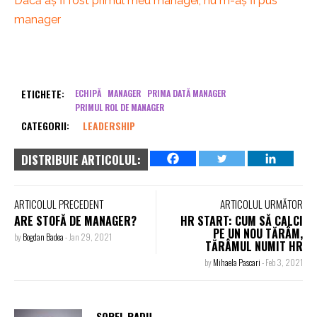
Dacă aș fi fost primul meu manager, nu m-aș fi pus
manager
ETICHETE:
ECHIPĂ
MANAGER
PRIMA DATĂ MANAGER
PRIMUL ROL DE MANAGER
CATEGORII:
LEADERSHIP
DISTRIBUIE ARTICOLUL:
ARTICOLUL PRECEDENT
ARTICOLUL URMĂTOR
ARE STOFĂ DE MANAGER?
HR START: CUM SĂ CALCI
PE UN NOU TĂRÂM,
by
Bogdan Badea
-
Jan 29, 2021
TĂRÂMUL NUMIT HR
by
Mihaela Pascari
-
Feb 3, 2021
SOREL RADU