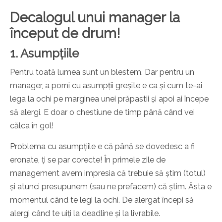
Decalogul unui manager la
început de drum!
1. Asumpțiile
Pentru toată lumea sunt un blestem. Dar pentru un
manager, a porni cu asumpții greșite e ca și cum te-ai
lega la ochi pe marginea unei prăpastii și apoi ai începe
să alergi. E doar o chestiune de timp până când vei
călca în gol!
Problema cu asumpțiile e că până se dovedesc a fi
eronate, ți se par corecte! În primele zile de
management avem impresia că trebuie să știm (totul)
și atunci presupunem (sau ne prefacem) că știm. Ăsta e
momentul când te legi la ochi. De alergat începi să
alergi când te uiți la deadline și la livrabile.