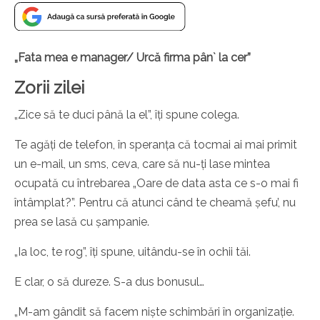
„Fata mea e manager/
Urcă firma pân` la cer”
Zorii zilei
„Zice să te duci până la el”, îți spune colega.
Te agăți de telefon, în speranța că tocmai ai mai primit
un e-mail, un sms, ceva, care să nu-ți lase mintea
ocupată cu întrebarea „Oare de data asta ce s-o mai fi
întâmplat?”. Pentru că atunci când te cheamă șefu’, nu
prea se lasă cu șampanie.
„Ia loc, te rog”, îți spune, uitându-se în ochii tăi.
E clar, o să dureze. S-a dus bonusul…
„M-am gândit să facem niște schimbări în organizație.