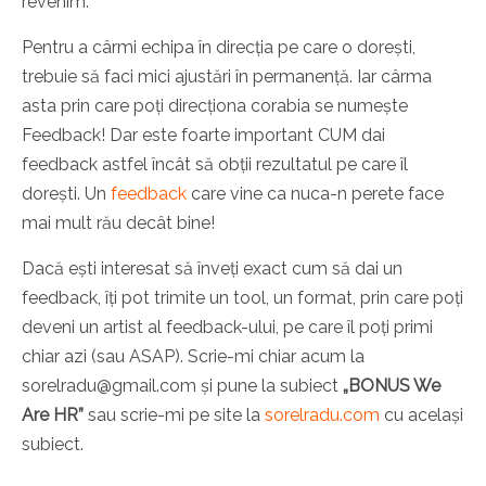
revenim.
Pentru a cârmi echipa în direcția pe care o dorești,
trebuie să faci mici ajustări în permanență. Iar cârma
asta prin care poți direcționa corabia se numește
Feedback! Dar este foarte important CUM dai
feedback astfel încât să obții rezultatul pe care îl
dorești. Un
feedback
care vine ca nuca-n perete face
mai mult rău decât bine!
Dacă ești interesat să înveți exact cum să dai un
feedback, îți pot trimite un tool, un format, prin care poți
deveni un artist al feedback-ului, pe care îl poți primi
chiar azi (sau ASAP). Scrie-mi chiar acum la
sorelradu@gmail.com
și pune la subiect
„BONUS We
Are HR”
sau scrie-mi pe site la
sorelradu.com
cu același
subiect.