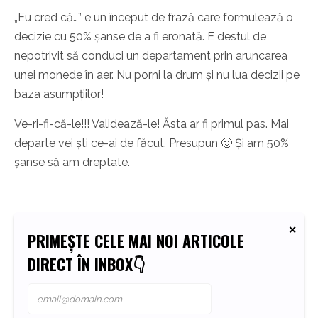
„Eu cred că…” e un început de frază care formulează o
decizie cu 50% șanse de a fi eronată. E destul de
nepotrivit să conduci un departament prin aruncarea
unei monede în aer. Nu porni la drum și nu lua decizii pe
baza asumpțiilor!
Ve-ri-fi-că-le!!! Validează-le! Ăsta ar fi primul pas. Mai
departe vei ști ce-ai de făcut. Presupun 🙂 Și am 50%
șanse să am dreptate.
PRIMEȘTE CELE MAI NOI ARTICOLE
DIRECT ÎN INBOX👇