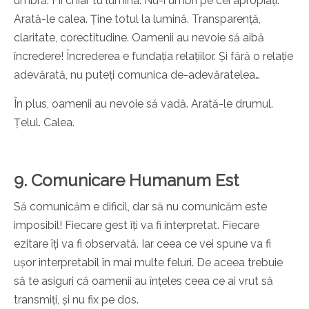
umbră. Fii chiar tu lumina. Nu-i umbri pe cei apropiați.
Arată-le calea. Ține totul la lumină. Transparență,
claritate, corectitudine. Oamenii au nevoie să aibă
încredere! Încrederea e fundația relațiilor. Și fără o relație
adevărată, nu puteți comunica de-adevăratelea…
În plus, oamenii au nevoie să vadă. Arată-le drumul.
Țelul. Calea.
9. Comunicare Humanum Est
Să comunicăm e dificil, dar să nu comunicăm este
imposibil! Fiecare gest îți va fi interpretat. Fiecare
ezitare îți va fi observată. Iar ceea ce vei spune va fi
ușor interpretabil în mai multe feluri. De aceea trebuie
să te asiguri că oamenii au înțeles ceea ce ai vrut să
transmiți, și nu fix pe dos.