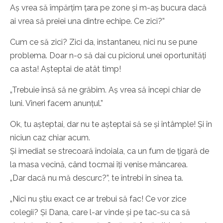
Aș vrea să împărțim țara pe zone și m-aș bucura dacă
ai vrea să preiei una dintre echipe. Ce zici?”
Cum ce să zici? Zici da, instantaneu, nici nu se pune
problema. Doar n-o să dai cu piciorul unei oportunități
ca asta! Așteptai de atât timp!
„Trebuie însă să ne grăbim. Aș vrea să începi chiar de
luni. Vineri facem anunțul.”
Ok, tu așteptai, dar nu te așteptai să se și întâmple! Și în
niciun caz chiar acum.
Și imediat se strecoară îndoiala, ca un fum de țigară de
la masa vecină, când tocmai îți venise mâncarea.
„Dar dacă nu mă descurc?”, te întrebi în sinea ta.
„Nici nu știu exact ce ar trebui să fac! Ce vor zice
colegii? Și Dana, care l-ar vinde și pe tac-su ca să