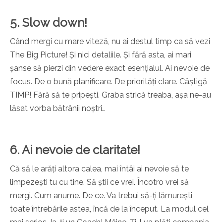
5. Slow down!
Când mergi cu mare viteză, nu ai destul timp ca să vezi
The Big Picture! Și nici detaliile. Și fără asta, ai mari
șanse să pierzi din vedere exact esențialul. Ai nevoie de
focus. De o bună planificare. De priorități clare. Câștigă
TIMP! Fără să te pripești. Graba strică treaba, așa ne-au
lăsat vorba bătrânii noștri…
6. Ai nevoie de claritate!
Că să le arăți altora calea, mai întâi ai nevoie să te
limpezești tu cu tine. Să știi ce vrei. Încotro vrei să
mergi. Cum anume. De ce. Va trebui să-ți lămurești
toate întrebările astea, încă de la început. La modul cel