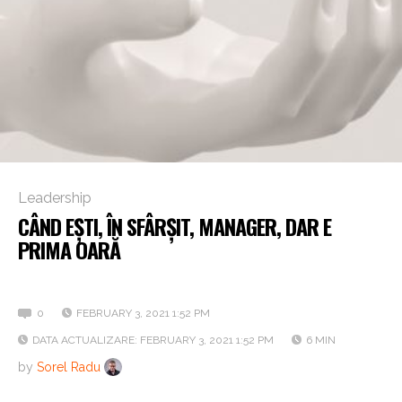
Leadership
CÂND EȘTI, ÎN SFÂRȘIT, MANAGER, DAR E
PRIMA OARĂ
Cum să gestionezi un astfel de rol?
0
FEBRUARY 3, 2021 1:52 PM
DATA ACTUALIZARE: FEBRUARY 3, 2021 1:52 PM
6 MIN
by
Sorel Radu