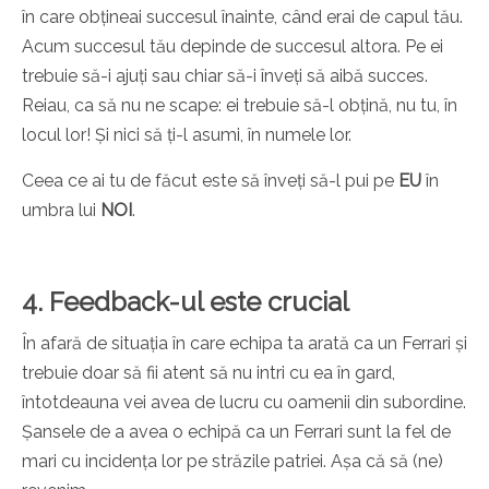
în care obțineai succesul înainte, când erai de capul tău.
Acum succesul tău depinde de succesul altora. Pe ei
trebuie să-i ajuți sau chiar să-i înveți să aibă succes.
Reiau, ca să nu ne scape: ei trebuie să-l obțină, nu tu, în
locul lor! Și nici să ți-l asumi, în numele lor.
Ceea ce ai tu de făcut este să înveți să-l pui pe
EU
în
umbra lui
NOI
.
4. Feedback-ul este crucial
În afară de situația în care echipa ta arată ca un Ferrari și
trebuie doar să fii atent să nu intri cu ea în gard,
întotdeauna vei avea de lucru cu oamenii din subordine.
Șansele de a avea o echipă ca un Ferrari sunt la fel de
mari cu incidența lor pe străzile patriei. Așa că să (ne)