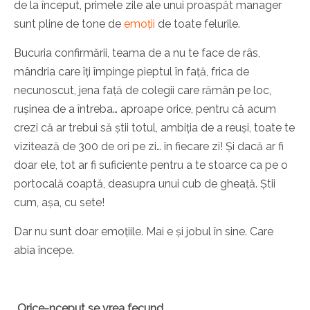
de la început, primele zile ale unui proaspăt manager
sunt pline de tone de
emoții
de toate felurile.
Bucuria confirmării, teama de a nu te face de râs,
mândria care îți împinge pieptul în față, frica de
necunoscut, jena față de colegii care rămân pe loc,
rușinea de a întreba… aproape orice, pentru că acum
crezi că ar trebui să știi totul, ambiția de a reuși, toate te
vizitează de 300 de ori pe zi… în fiecare zi! Și dacă ar fi
doar ele, tot ar fi suficiente pentru a te stoarce ca pe o
portocală coaptă, deasupra unui cub de gheață. Știi
cum, așa, cu sete!
Dar nu sunt doar emoțiile. Mai e și jobul în sine. Care
abia începe.
„Orice-nceput se vrea fecund,