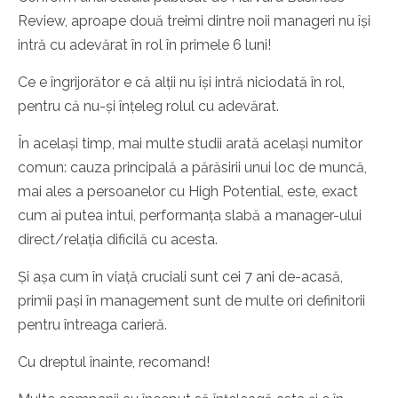
Review, aproape două treimi dintre noii manageri nu își
intră cu adevărat în rol în primele 6 luni!
Ce e îngrijorător e că alții nu își intră niciodată în rol,
pentru că nu-și înțeleg rolul cu adevărat.
În același timp, mai multe studii arată același numitor
comun: cauza principală a părăsirii unui loc de muncă,
mai ales a persoanelor cu High Potential, este, exact
cum ai putea intui, performanța slabă a manager-ului
direct/relația dificilă cu acesta.
Și așa cum în viață cruciali sunt cei 7 ani de-acasă,
primii pași în management sunt de multe ori definitorii
pentru întreaga carieră.
Cu dreptul înainte, recomand!