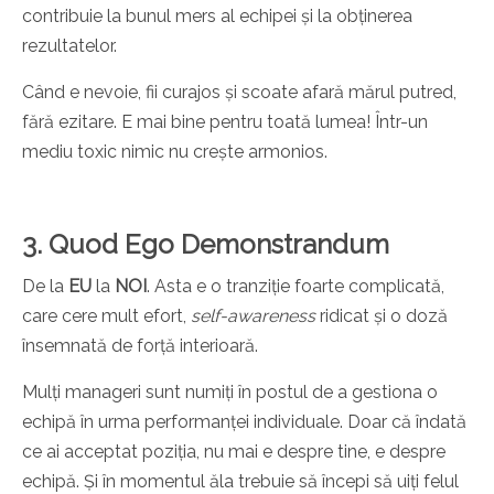
contribuie la bunul mers al echipei și la obținerea
rezultatelor.
Când e nevoie, fii curajos și scoate afară mărul putred,
fără ezitare. E mai bine pentru toată lumea! Într-un
mediu toxic nimic nu crește armonios.
3. Quod Ego Demonstrandum
De la
EU
la
NOI
. Asta e o tranziție foarte complicată,
care cere mult efort,
self-awareness
ridicat și o doză
însemnată de forță interioară.
Mulți manageri sunt numiți în postul de a gestiona o
echipă în urma performanței individuale. Doar că îndată
ce ai acceptat poziția, nu mai e despre tine, e despre
echipă. Și în momentul ăla trebuie să începi să uiți felul