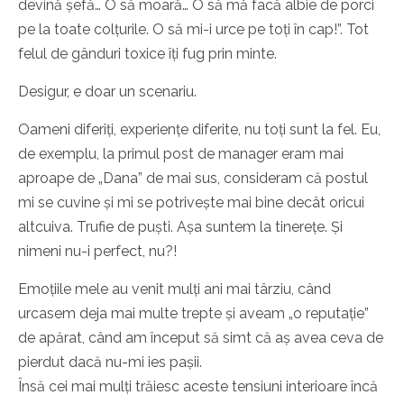
devină șefă… O să moară… O să mă facă albie de porci
pe la toate colțurile. O să mi-i urce pe toți în cap!”. Tot
felul de gânduri toxice îți fug prin minte.
Desigur, e doar un scenariu.
Oameni diferiți, experiențe diferite, nu toți sunt la fel. Eu,
de exemplu, la primul post de manager eram mai
aproape de „Dana” de mai sus, consideram că postul
mi se cuvine și mi se potrivește mai bine decât oricui
altcuiva. Trufie de puști. Așa suntem la tinerețe. Și
nimeni nu-i perfect, nu?!
Emoțiile mele au venit mulți ani mai târziu, când
urcasem deja mai multe trepte și aveam „o reputație”
de apărat, când am început să simt că aș avea ceva de
pierdut dacă nu-mi ies pașii.
Însă cei mai mulți trăiesc aceste tensiuni interioare încă