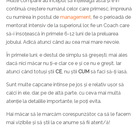
Multe companii au început să înțeleagă asta și e în
continuă creștere numărul celor care primesc, împreună
cu numirea în postul de
management
, fie o perioadă de
mentorat intensiv de la superiorul lor, fie un Coach care
să-i însoțească în primele 6-12 luni de la preluarea
jobului. Adică atunci când au cea mai mare nevoie.
În primele luni, e destul de simplu să greșești, mai ales
dacă nici măcar nu ți-e clar ce e și ce nu e greșit. Iar
atunci când totuși știi
CE
, nu știi
CUM
să faci să-ți iasă.
Sunt multe capcane întinse pe jos și e relativ ușor să
calci în ele, dar, pe de altă parte, cu ceva mai multă
atenție la detaliile importante, le poți evita.
Hai măcar să le marcăm corespunzător, ca să le facem
mai vizibile și să știi la ce anume să fii atent/ă!