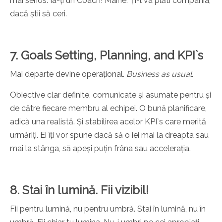
mai serios. Ia-ți un Coach! Mâine. Ți-l va plăti compania,
dacă știi să ceri.
7. Goals Setting, Planning, and KPI`s
Mai departe devine operațional.
Business as usual
.
Obiective clar definite, comunicate și asumate pentru și
de către fiecare membru al echipei. O bună planificare,
adică una realistă. Și stabilirea acelor KPI`s care merită
urmăriți. Ei îți vor spune dacă să o iei mai la dreapta sau
mai la stânga, să apeși puțin frâna sau accelerația.
8. Stai în lumină. Fii vizibil!
Fii pentru lumină, nu pentru umbră. Stai în lumină, nu în