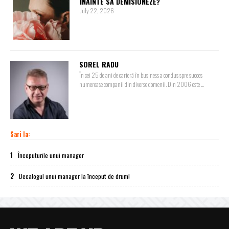
ÎNAINTE SĂ DEMISIONEZE?
July 22, 2026
SOREL RADU
În cei 25 de ani de carieră în business a condus spre succes
numeroase companii din diverse domenii. Din 2006 este ...
Sari la:
1
Începuturile unui manager
2
Decalogul unui manager la început de drum!