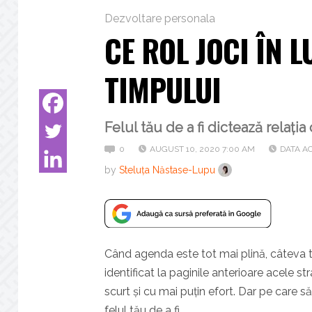
Dezvoltare personala
CE ROL JOCI ÎN 
TIMPULUI
Felul tău de a fi dictează relația
0
AUGUST 10, 2020 7:00 AM
DATA AC
by
Steluța Năstase-Lupu
Când agenda este tot mai plină, câteva 
identificat la paginile anterioare acele str
scurt și cu mai puțin efort. Dar pe care să
felul tău de a fi.