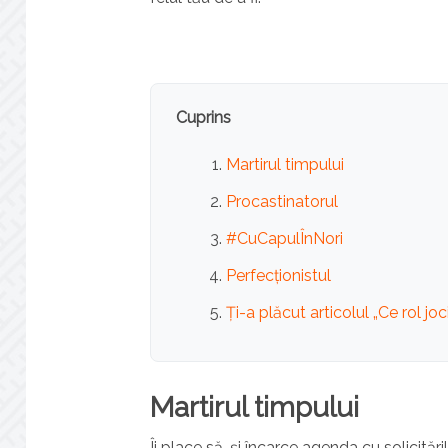
Cuprins
Martirul timpului
Procastinatorul
#CuCapulÎnNori
Perfecționistul
Ți-a plăcut articolul „Ce rol j
Martirul timpului
Îi place să-și încarce agenda cu solicităr