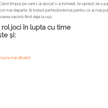
. Când timpul pe care l-ai alocat s-a încheiat, te oprești, iei o p
 apoi mai departe. Îți tratezi perfecționismul pentru că ai mai pu
oarea sarcină fiind deja la ușă.
 rol joci în lupta cu time
e și:
ucra mai eficient