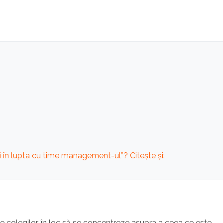
oci în lupta cu time management-ul”? Citește și:
ile colegilor, în loc să se concentreze asupra a ceea ce este