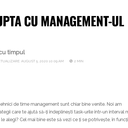
LUPTA CU MANAGEMENT-UL
 cu timpul
TUALIZARE: AUGUST 5, 2020 10:09 AM
2 MIN
tehnici de time management sunt chiar bine venite. Noi am
ategii care te ajută să-ți îndeplinești task-urile într-un interval 
 le alegi? Cel mai bine este să vezi ce ți se potrivește, în funcț