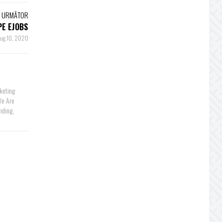
L URMĂTOR
PE EJOBS
ug 10, 2020
rketing
We Are
nding,