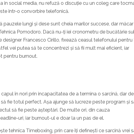
a în social media, nu refuză o discuție cu un coleg care tocma
ste într-o convorbire telefonică.
ă pauzele lungi și dese sunt cheia marilor succese, dar măcar
 Tehnica Pomodoro. Dacă nu-ți iei cronometru de bucătărie s
designer Francesco Cirillo, fixează ceasul telefonului pentru 
el vei putea să te concentrezi și să fii mult mai eficient, iar
t pentru burnout.
capul în nori prin incapacitatea de a termina o sarcină, dar de
să fie totul perfect. Așa ajunge să lucreze peste program și s
ctul să fie peste așteptări. De multe ori, din cauza
adline-uri, iar burnout-ul e doar la un pas de el.
te tehnica Timeboxing, prin care îți definești ce sarcină vrei s