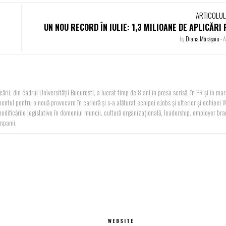
ARTICOLU
UN NOU RECORD ÎN IULIE: 1,3 MILIOANE DE APLICĂRI 
by
Diana Mărășoiu
-
A
rii, din cadrul Universității București, a lucrat timp de 8 ani în presa scrisă, în PR și în ma
ntul pentru o nouă provocare în carieră și s-a alăturat echipei eJobs și ulterior și echipei 
modificările legislative în domeniul muncii, cultură organizațională, leadership, employer bra
mpanii.
WEBSITE