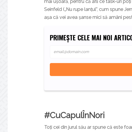
mai ușoară, pentru că afli ce task-uri poți
Seinfeld („Nu rupe lanțul”, cum spune Jerry
așa că vei avea șanse mici să amâni pes
PRIMEȘTE CELE MAI NOI ARTICO
#CuCapulÎnNori
Toți cei din jurul său ar spune că este foar