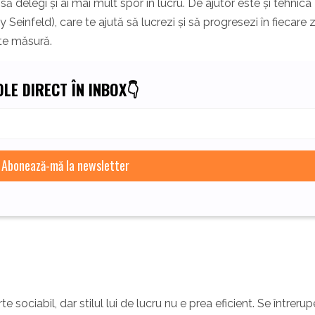
 să delegi și ai mai mult spor în lucru. De ajutor este și tehnica
 Seinfeld), care te ajută să lucrezi și să progresezi în fiecare z
te măsură.
LE DIRECT ÎN INBOX👇
te sociabil, dar stilul lui de lucru nu e prea eficient. Se întrerup