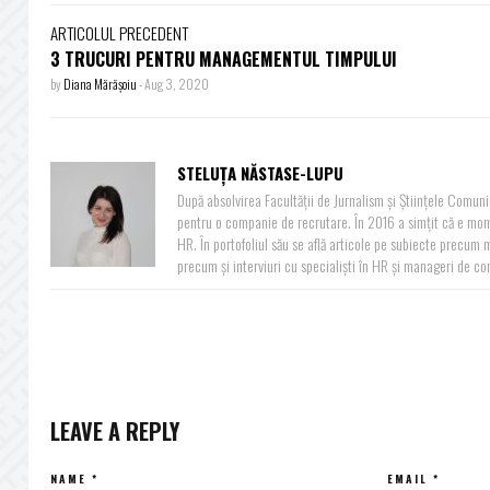
ARTICOLUL PRECEDENT
3 TRUCURI PENTRU MANAGEMENTUL TIMPULUI
by
Diana Mărășoiu
-
Aug 3, 2020
STELUȚA NĂSTASE-LUPU
După absolvirea Facultății de Jurnalism și Științele Comunică
pentru o companie de recrutare. În 2016 a simțit că e mome
HR. În portofoliul său se află articole pe subiecte precum 
precum și interviuri cu specialiști în HR și manageri de co
LEAVE A REPLY
NAME
*
EMAIL
*