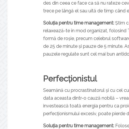
des din ceea ce face ca să nu rateze cev
trece pe lângă el sau uită de timp când e
Soluția pentru time management:
Știm c
relaxează-te în mod organizat, folosind
formă de roșie, precum celebrul software 
de 25 de minute și pauze de 5 minute. Astf
pauzele regulate sunt cel mai bun antido
Perfecționistul
Seamănă cu procrastinatorul și cu cel cu 
data aceasta dintr-o cauză nobilă – vrea 
investească toată energia pentru ca proie
perfecționismului excesiv, poate pierde de
Soluția pentru time management:
Foloseș