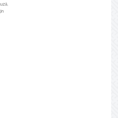
auză,
țin