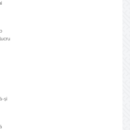
i
ub
lucru
ă-și
ă