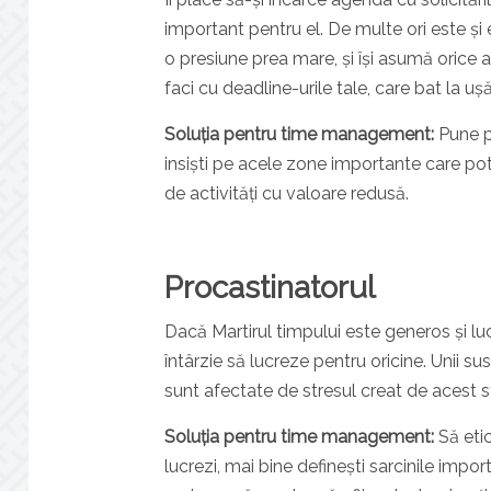
important pentru el. De multe ori este și 
o presiune prea mare, și își asumă orice al
faci cu deadline-urile tale, care bat la uș
Soluția pentru time management:
Pune pe
insiști pe acele zone importante care pot 
de activități cu valoare redusă.
Procastinatorul
Dacă Martirul timpului este generos și lucr
întârzie să lucreze pentru oricine. Unii s
sunt afectate de stresul creat de acest st
Soluția pentru time management:
Să etic
lucrezi, mai bine definești sarcinile import