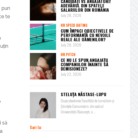
CANDIDAȚI VS ANGAJATORI!
ADEVĂRUL DIN SPATELE
ă pun
SALARIILOR DIN ROMÂNIA
July 28, 2026
ce te
HR SPEED DATING
CUM ÎMPACI OBIECTIVELE DE
PERFORMANȚĂ CU NEVOILE
ă
REALE ALE OAMENILOR?
July 28, 2026
uțin
HR PITCH
CE NU LE SPUN ANGAJAȚII
COMPANIILOR ÎNAINTE SĂ
DEMISIONEZE?
July 22, 2026
STELUȚA NĂSTASE-LUPU
După absolvirea Facultății de Jurnalism și
e
Științele Comunicării, din cadrul
Universității București, a ...
i să
Sari la:
ța