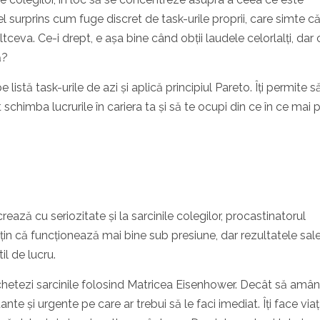
el surprins cum fuge discret de task-urile proprii, care simte c
tceva. Ce-i drept, e așa bine când obții laudele celorlalți, dar 
ă?
 listă task-urile de azi și aplică principiul Pareto. Îți permite s
schimba lucrurile în cariera ta și să te ocupi din ce în ce mai p
ează cu seriozitate și la sarcinile colegilor, procastinatorul
usțin că funcționează mai bine sub presiune, dar rezultatele sal
il de lucru.
hetezi sarcinile folosind Matricea Eisenhower. Decât să amân
ante și urgente pe care ar trebui să le faci imediat. Îți face via