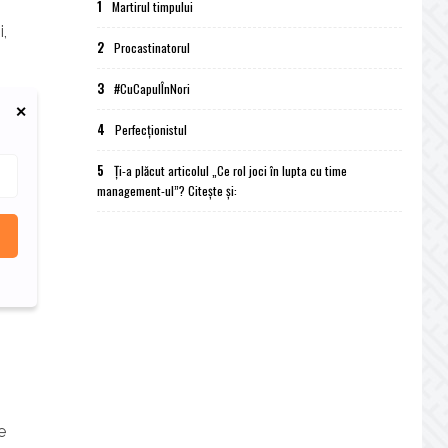
1
Martirul timpului
i,
2
Procastinatorul
3
#CuCapulÎnNori
4
Perfecționistul
5
Ți-a plăcut articolul „Ce rol joci în lupta cu time
management-ul”? Citește și:
e