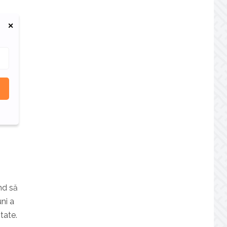
nd să
ni a
tate.