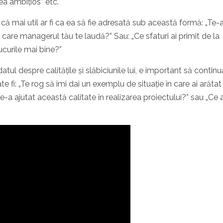
ea ambițios” etc.
 că mai util ar fi ca ea să fie adresată sub această formă: „Te-
u care managerul tău te laudă?” Sau: „Ce sfaturi ai primit de la
ucurile mai bine?”
tul despre calitățile și slăbiciunile lui, e important să contin
e fi: „Te rog să îmi dai un exemplu de situație în care ai arătat
a ajutat această calitate în realizarea proiectului?” sau „Ce a