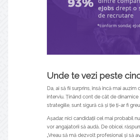
Unde te vezi peste cinc
Da, ai să fii surprins, însă încă mai auzi
interviu. Ținând cont de cât de dinamice 
strategiile, sunt sigură că și ție ți-ar fi g
Așadar, nici candidații cel mai probabil nu
vor angajatorii să audă. De obicei, răspun
„Vreau să mă dezvolt profesional și să a