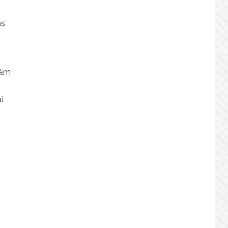
aș
uăm
i