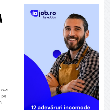
A
 vezi
, pe
ă