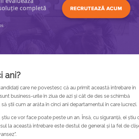
i ani?
m candidați care ne povestesc că au primit această întrebare în
sunt business-urile în ziua de azi și cât de des se schimbă
reu să știi cum ar arăta în cinci ani departamentul în care lucrezi.
 știu ce vor face poate peste un an. Însă, cu siguranță, ei știu 
sul la această întrebare este destul de general și la fel de cliș
vansez”.