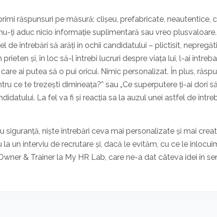
primi răspunsuri pe măsură: clișeu, prefabricate, neautentice, 
nu-ți aduc nicio informație suplimentară sau vreo plusvaloare. 
de întrebări să arăți în ochii candidatului – plictisit, nepregăti
prieten și, în loc să-l întrebi lucruri despre viața lui, l-ai întreba
are ai putea să o pui oricui. Nimic personalizat. În plus, răsp
tru ce te trezești dimineața?” sau „Ce superputere ți-ai dori să
atului. La fel va fi și reacția sa la auzul unei astfel de întreb
u siguranță, niște întrebări ceva mai personalizate și mai creat
la un interviu de recrutare și, dacă le evităm, cu ce le înlocu
 Owner & Trainer la My HR Lab, care ne-a dat câteva idei în se