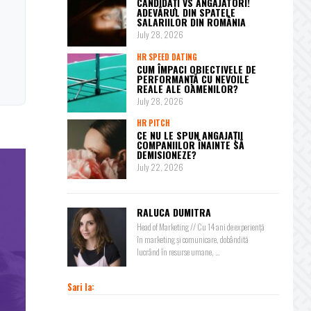
CANDIDAȚI VS ANGAJATORI!
ADEVĂRUL DIN SPATELE
SALARIILOR DIN ROMÂNIA
July 28, 2026
HR SPEED DATING
CUM ÎMPACI OBIECTIVELE DE
PERFORMANȚĂ CU NEVOILE
REALE ALE OAMENILOR?
July 28, 2026
HR PITCH
CE NU LE SPUN ANGAJAȚII
COMPANIILOR ÎNAINTE SĂ
DEMISIONEZE?
July 22, 2026
RALUCA DUMITRA
Head of Marketing // Cu 14 ani de experiență
în marketing și comunicare, dobândită
lucrând în resurse umane, ...
Sari la: