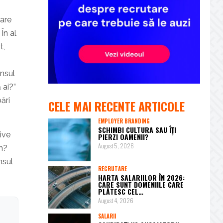
care
În al
t,
unsul
 ai?”
ări
CELE MAI RECENTE ARTICOLE
EMPLOYER BRANDING
SCHIMBI CULTURA SAU ÎȚI
ive
PIERZI OAMENII?
August 5, 2026
im?
nsul
RECRUTARE
HARTA SALARIILOR ÎN 2026:
CARE SUNT DOMENIILE CARE
PLĂTESC CEL…
August 4, 2026
SALARII