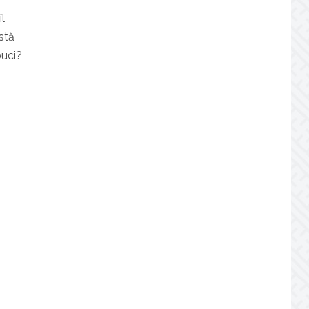
îl
astă
puci?