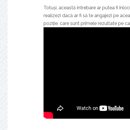
Totuși, această întrebare ar putea fi înlo
realizezi dacă ar fi să te angajezi pe acea
poziție, care sunt primele rezultate pe car