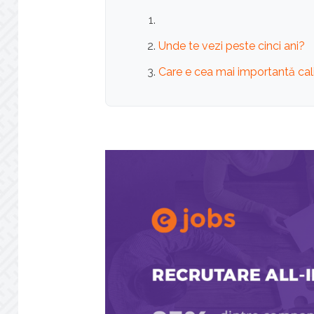
Unde te vezi peste cinci ani?
Care e cea mai importantă cal