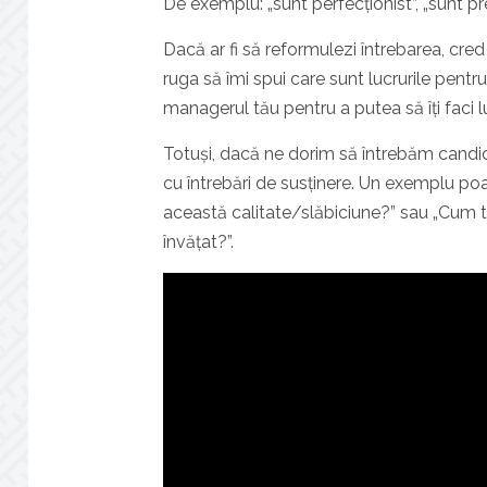
De exemplu: „sunt perfecționist”, „sunt pr
Dacă ar fi să reformulezi întrebarea, cred
ruga să îmi spui care sunt lucrurile pentr
managerul tău pentru a putea să îți faci l
Totuși, dacă ne dorim să întrebăm candida
cu întrebări de susținere. Un exemplu poat
această calitate/slăbiciune?” sau „Cum te-
învățat?”.