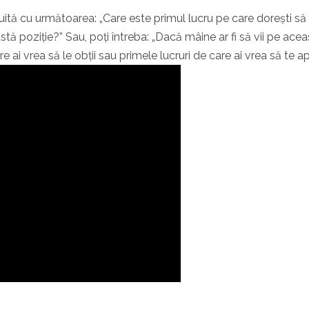
cuită cu următoarea: „Care este primul lucru pe care dorești să 
stă poziție?” Sau, poți întreba: „Dacă mâine ar fi să vii pe ace
e ai vrea să le obții sau primele lucruri de care ai vrea să te a