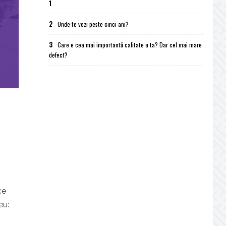
1
2
Unde te vezi peste cinci ani?
3
Care e cea mai importantă calitate a ta? Dar cel mai mare
defect?
ce
eu: