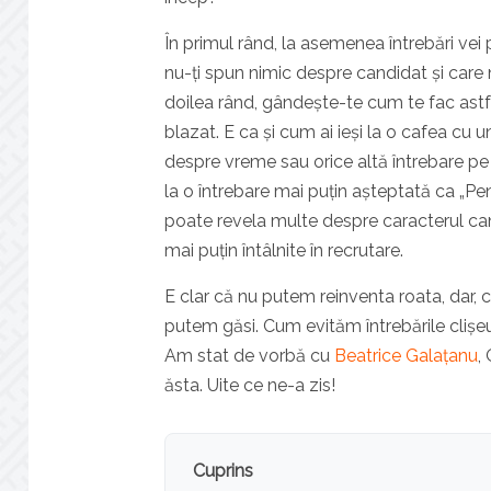
În primul rând, la asemenea întrebări vei 
nu-ți spun nimic despre candidat și care 
doilea rând, gândește-te cum te fac astfel 
blazat. E ca și cum ai ieși la o cafea cu un 
despre vreme sau orice altă întrebare pe c
la o întrebare mai puțin așteptată ca „Pen
poate revela multe despre caracterul candid
mai puțin întâlnite în recrutare.
E clar că nu putem reinventa roata, dar, c
putem găsi. Cum evităm întrebările clișeu 
Am stat de vorbă cu
Beatrice Galațanu
,
ăsta. Uite ce ne-a zis!
Cuprins