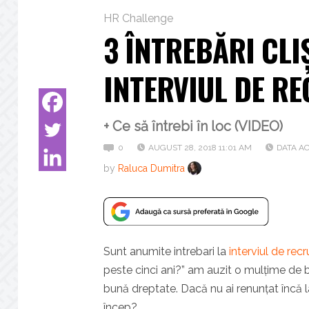
HR Challenge
3 ÎNTREBĂRI CLIȘ
INTERVIUL DE R
+ Ce să întrebi în loc (VIDEO)
0
AUGUST 28, 2018 11:01 AM
DATA AC
by
Raluca Dumitra
Sunt anumite intrebari la
interviul de recr
peste cinci ani?” am auzit o mulțime de ba
bună dreptate. Dacă nu ai renunțat încă l
încep?