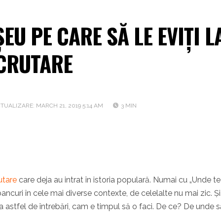
EU PE CARE SĂ LE EVIȚI L
ECRUTARE
TUALIZARE: MARCH 21, 2019 5:14 AM
3 MIN
utare
care deja au intrat în istoria populară. Numai cu „Unde te
ncuri în cele mai diverse contexte, de celelalte nu mai zic. Și
a astfel de întrebări, cam e timpul să o faci. De ce? De unde s