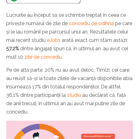
Lucrurile au început să se schimbe treptat în ceea ce
privește numărul de zile de
concediu de odihna
pe care
și le iau românii pe parcursul unui an. Rezultatele celui
mai recent studiu
eJobs
arată exact cum stăm astăzi:
57,2%
dintre angajați spun că, în ultimul an, au avut cel
mult 10
zile de concediu
.
Pe de altă parte, 20% nu au avut deloc. Timizi, cei care
au reușit să-și ia toate zilele de vacanță disponibile abia
însumează 17% din totalul respondenților. De altfel,
36,1% dintre participanții la
studiu
au declarat că, față
de anii trecuți, în ultimul an au avut mai puține zile de
concediu.