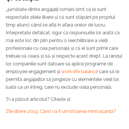
…jumătate dintre angajații români simt că le sunt
respectate zilele libere și că sunt stăpâni pe propriul
timp atunci când se află în afara orelor de lucru.
Interpretate defalcat, sigur că răspunsurile lor arată că
mai este loc din plin pentru o reechilibrare a vieții
profesionale cu cea personală și că ei sunt primii care
trebuie să ceară și să-și respecte acest drept. La rândul
lor, companiile sunt datoare să aplice programe de
employee engagement și
work-life balance
care să le
permită angajaților să jongleze cu elementele vieții lor,
luată ca un întreg, care nu exclude viața personală.
Ți-a plăcut articolul? Citește și:
Zile libere 2019: Când va fi următoarea minivacanță?