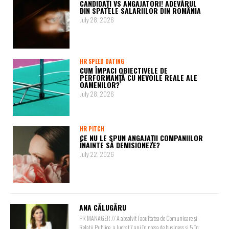
CANDIDAȚI VS ANGAJATORI! ADEVĂRUL
DIN SPATELE SALARIILOR DIN ROMÂNIA
July 28, 2026
HR SPEED DATING
CUM ÎMPACI OBIECTIVELE DE
PERFORMANȚĂ CU NEVOILE REALE ALE
OAMENILOR?
July 28, 2026
HR PITCH
CE NU LE SPUN ANGAJAȚII COMPANIILOR
ÎNAINTE SĂ DEMISIONEZE?
July 22, 2026
ANA CĂLUGĂRU
PR MANAGER // A absolvit Facultatea de Comunicare și
Relații Publice, a lucrat 7 ani în presa de business și 5 în ...