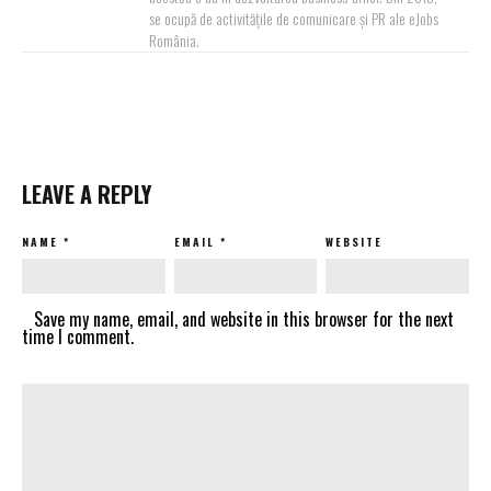
se ocupă de activitățile de comunicare și PR ale eJobs
România.
LEAVE A REPLY
NAME
*
EMAIL
*
WEBSITE
Save my name, email, and website in this browser for the next
time I comment.