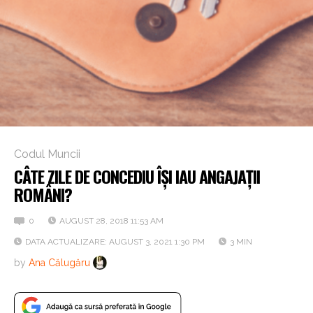
Codul Muncii
CÂTE ZILE DE CONCEDIU ÎȘI IAU ANGAJAȚII
ROMÂNI?
0
AUGUST 28, 2018 11:53 AM
DATA ACTUALIZARE: AUGUST 3, 2021 1:30 PM
3 MIN
by
Ana Călugăru