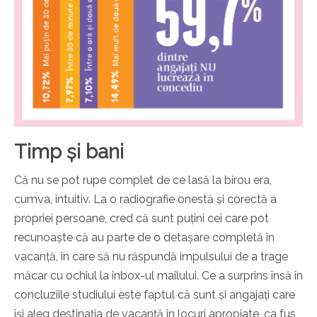
Timp și bani
Că nu se pot rupe complet de ce lasă la birou era,
cumva, intuitiv. La o radiografie onestă și corectă a
propriei persoane, cred că sunt puțini cei care pot
recunoaște că au parte de o detașare completă în
vacanță, în care să nu răspundă impulsului de a trage
măcar cu ochiul la inbox-ul mailului. Ce a surprins însă în
concluziile studiului este faptul că sunt și angajați care
își aleg destinația de vacanță în locuri apropiate, ca fus