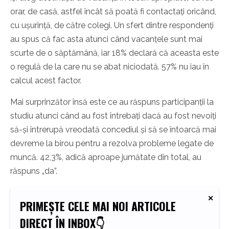
orar, de casă, astfel încât să poată fi contactați oricând,
cu ușurință, de către colegi. Un sfert dintre respondenți
au spus că fac asta atunci când vacanțele sunt mai
scurte de o săptămână, iar 18% declară că aceasta este
o regulă de la care nu se abat niciodată. 57% nu iau în
calcul acest factor.
Mai surprinzător însă este ce au răspuns participanții la
studiu atunci când au fost întrebați dacă au fost nevoiți
să-și întrerupă vreodată concediul și să se întoarcă mai
devreme la birou pentru a rezolva probleme legate de
muncă. 42,3%, adică aproape jumătate din total, au
răspuns „da”.
PRIMEȘTE CELE MAI NOI ARTICOLE
DIRECT ÎN INBOX👇