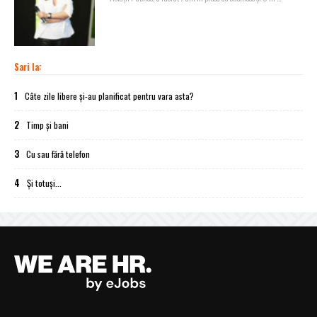
Sari la:
1
Câte zile libere și-au planificat pentru vara asta?
2
Timp și bani
3
Cu sau fără telefon
4
Și totuși...