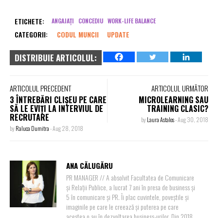
ETICHETE:
ANGAJAȚI
CONCEDIU
WORK-LIFE BALANCE
CATEGORII:
CODUL MUNCII
UPDATE
DISTRIBUIE ARTICOLUL:
ARTICOLUL PRECEDENT
ARTICOLUL URMĂTOR
3 ÎNTREBĂRI CLIȘEU PE CARE
MICROLEARNING SAU
SĂ LE EVIȚI LA INTERVIUL DE
TRAINING CLASIC?
RECRUTARE
by
Laura Astalos
-
Aug 30, 2018
by
Raluca Dumitra
-
Aug 28, 2018
ANA CĂLUGĂRU
PR MANAGER // A absolvit Facultatea de Comunicare
și Relații Publice, a lucrat 7 ani în presa de business și
5 în comunicare și PR. Îi plac cuvintele, poveștile și
imaginile pe care le creează și puterea pe care
acestea o au în dezvoltarea business-urilor. Din 2018,