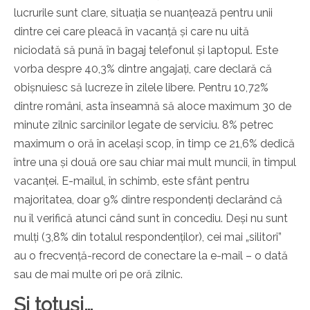
lucrurile sunt clare, situația se nuanțează pentru unii
dintre cei care pleacă în vacanță și care nu uită
niciodată să pună în bagaj telefonul și laptopul. Este
vorba despre 40,3% dintre angajați, care declară că
obișnuiesc să lucreze în zilele libere. Pentru 10,72%
dintre români, asta înseamnă să aloce maximum 30 de
minute zilnic sarcinilor legate de serviciu. 8% petrec
maximum o oră în același scop, în timp ce 21,6% dedică
între una și două ore sau chiar mai mult muncii, în timpul
vacanței. E-mailul, în schimb, este sfânt pentru
majoritatea, doar 9% dintre respondenți declarând că
nu îl verifică atunci când sunt în concediu. Deși nu sunt
mulți (3,8% din totalul respondenților), cei mai „silitori”
au o frecvență-record de conectare la e-mail – o dată
sau de mai multe ori pe oră zilnic.
Și totuși…