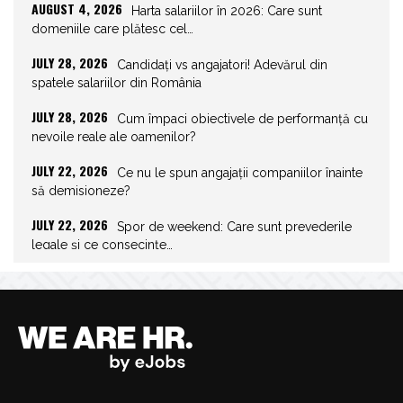
AUGUST 4, 2026
Harta salariilor în 2026: Care sunt
domeniile care plătesc cel…
JULY 28, 2026
Candidați vs angajatori! Adevărul din
spatele salariilor din România
JULY 28, 2026
Cum împaci obiectivele de performanță cu
nevoile reale ale oamenilor?
JULY 22, 2026
Ce nu le spun angajații companiilor înainte
să demisioneze?
JULY 22, 2026
Spor de weekend: Care sunt prevederile
legale și ce consecințe…
JULY 21, 2026
Unghiurile moarte ale leadershipului: ce nu
vezi la tine îți…
JULY 20, 2026
Joburile scad, aplicările explodează!
Record istoric pe piața muncii
JULY 20, 2026
Cum să stai departe de telefon în vacanță