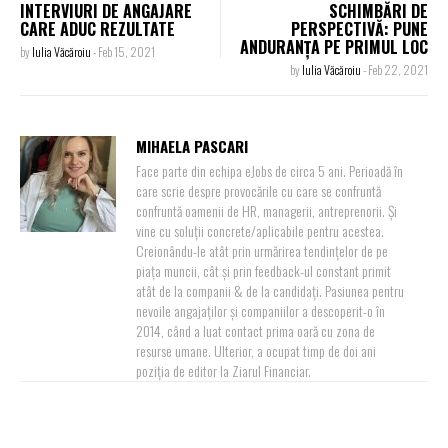
INTERVIURI DE ANGAJARE
SCHIMBĂRI DE
CARE ADUC REZULTATE
PERSPECTIVĂ: PUNE
ANDURANȚA PE PRIMUL LOC
by
Iulia Văcăroiu
-
Feb 15, 2021
by
Iulia Văcăroiu
-
Feb 22, 2021
MIHAELA PASCARI
Face parte din echipa eJobs de circa 5 ani. Perioadă în
care scrie despre provocările cu care se confruntă
confruntă oamenii de HR, managerii, antreprenorii. Și
vine cu soluții concrete/aplicabile pentru acestea.
Creionându-le atât prin urmărirea tendințelor de pe
piața muncii, cât și prin feedback-ul constant primit
atât de la companii & de la candidați. Pasiunea pentru
nevoile angajaților și companiilor a descoperit-o în
2014, când a luat contact prima oară cu zona de
resurse umane. Ulterior, a ocupat timp de doi ani
poziția de editor la Ziarul Financiar.