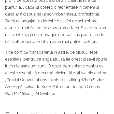
profiți de această ocazie și să afli chiar de la ei ce
planuri au, dacă își doresc o reorientare în carieră și
dacă ar fi dispuși să-și schimbe traseul profesional.
Dacă un angajat își dorește o astfel de schimbare,
atunci întreabă-l de ce ar vrea să o facă. S-ar putea să
nu se înțeleagă cu managerul actual sau poate crede
că în alt departament va avea mai puține task-uri.
Ține cont că transparența în astfel de discuții este
esențială, pentru ca angajatul să fie onest și să-ți spună
lucrurile așa cum sunt. O doză de inspirație pentru ca
aceste discuții să decurgă eficient îți poți lua din cartea
„Crucial Conversations: Tools for Talking When Stakes
Are High”, scrisă de Kerry Patterson, Joseph Grenny,
Ron McMillan și Al Switzler.