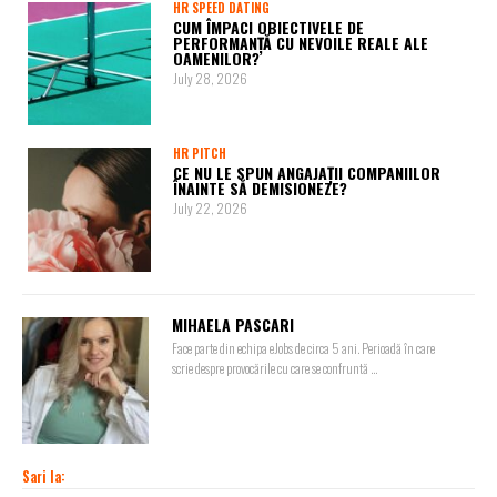
HR SPEED DATING
CUM ÎMPACI OBIECTIVELE DE
PERFORMANȚĂ CU NEVOILE REALE ALE
OAMENILOR?
July 28, 2026
HR PITCH
CE NU LE SPUN ANGAJAȚII COMPANIILOR
ÎNAINTE SĂ DEMISIONEZE?
July 22, 2026
MIHAELA PASCARI
Face parte din echipa eJobs de circa 5 ani. Perioadă în care
scrie despre provocările cu care se confruntă ...
Sari la: