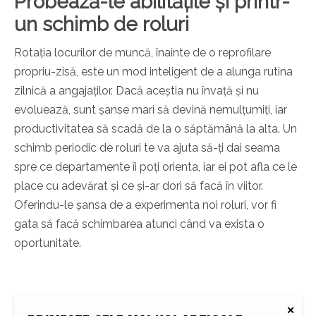
Probează-le abilitățile și printr-
un schimb de roluri
Rotația locurilor de muncă, înainte de o reprofilare
propriu-zisă, este un mod inteligent de a alunga rutina
zilnică a angajaților. Dacă aceștia nu învață și nu
evoluează, sunt șanse mari să devină nemulțumiți, iar
productivitatea să scadă de la o săptămână la alta. Un
schimb periodic de roluri te va ajuta să-ți dai seama
spre ce departamente îi poți orienta, iar ei pot afla ce le
place cu adevărat și ce și-ar dori să facă în viitor.
Oferindu-le șansa de a experimenta noi roluri, vor fi
gata să facă schimbarea atunci când va exista o
oportunitate.