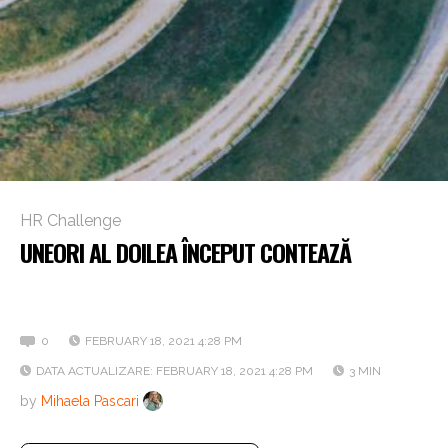
HR Challenge
UNEORI AL DOILEA ÎNCEPUT CONTEAZĂ
Cum privești reconversia profesională în interiorul
companiei?
0
FEBRUARY 18, 2021 4:28 PM
DATA ACTUALIZARE: FEBRUARY 18, 2021 4:28 PM
3 MIN
by
Mihaela Pascari