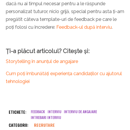
dacă nu ai timpul necesar pentru a le răspunde
personalizat tuturor, nicio grijă, special pentru asta ți-am
pregătit câteva template-uri de feedback pe care le
poți folosi cu încredere:
Feedback-ul după interviu
.
Ți-a plăcut articolul? Citește și:
Storytelling în anunțul de angajare
Cum poți îmbunătăți experiența candidaților cu ajutorul
tehnologiei
ETICHETE:
FEEDBACK
INTERVIU
INTERVIU DE ANGAJARE
INTREBARI INTERVIU
CATEGORII:
RECRUTARE