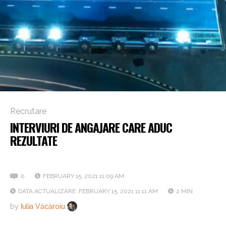
Recrutare
INTERVIURI DE ANGAJARE CARE ADUC
REZULTATE
Cum le structurezi și ce trebuie să urmărești
0
FEBRUARY 15, 2021 11:09 AM
DATA ACTUALIZARE: FEBRUARY 15, 2021 11:11 AM
2 MIN
by
Iulia Văcăroiu