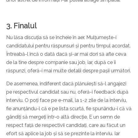
3. Finalul
Nu lăsa discuția să se încheie în aer. Mulțumește-i
candidatului pentru răspunsuri și pentru timpul acordat.
Întreabă-l încă o dată dacă și-ar mai dori să afle ceva
de la tine despre companie sau job, iar, după ce îi
răspunzi, oferă-i mai multe detalii despre pașii următori.
De asemenea, indiferent dacă plănuiești să-l angajezi
pe respectivul candidat sau nu, oferă-i feedback după
interviu. O poți face pe e-mail, la 1-2 zile de la interviu,
fie anunțându-l că e pe lista scurtă, fie spunându-i că vă
gândiți să mergeți într-o altă direcție. E un semn de
respect față de respectivii candidați, care au făcut un
efort să aplice la job și să se prezinte la interviu. Iar