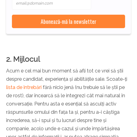
2. Mijlocul
Acum e cel mai bun moment să afli tot ce vrei să știi
despre candidat, experiența și abilitățile sale. Scoate-ți
lista de întrebări
fără nicio jenă (nu trebuie să le știi pe
de rost), dar încearcă să le integrezi cât mai natural în
conversație. Pentru asta e esențial să asculți activ
răspunsurile omului din fața ta și, pentru a-i câștiga
încrederea, să-i spui și tu lucruri despre tine și
companie, acolo unde e cazul și unde împărtășirea
unor astfel de informații i-ar putea atrage simpatia.