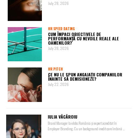
July 28, 2026
HR SPEED DATING
CUM ÎMPACI OBIECTIVELE DE
PERFORMANȚĂ CU NEVOILE REALE ALE
OAMENILOR?
July 28, 2026
HR PITCH
CE NU LE SPUN ANGAJAȚII COMPANIILOR
ÎNAINTE SĂ DEMISIONEZE?
July 22, 2026
IULIA VĂCĂROIU
Brand Manager la eJobs România și expert acreditat în
Employer Branding. Cu un background inedit care îmbină ...