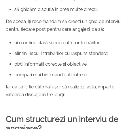
să ghidăm discuția în prea multe direcții.
De aceea, îți recomandăm să creezi un ghid de interviu
pentru fiecare post pentru care angajezi, ca să:
ai o ordine clară și coerentă a întrebărilor;
elimini riscul întrebărilor cu răspuns standard;
obții informații corecte și obiective;
compari mai bine candidații între ei.
Iar ca să-ți fie cât mai ușor să realizezi asta, împarte
viitoarea discuție în trei părți:
Cum structurezi un interviu de
angajare?