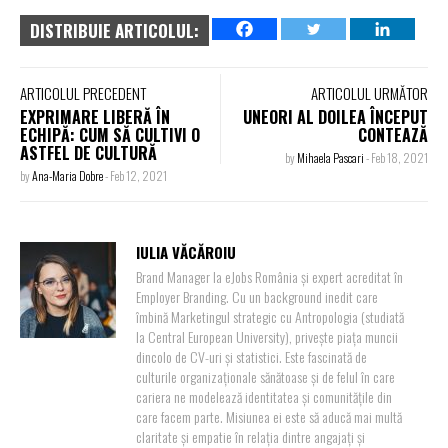
DISTRIBUIE ARTICOLUL:
ARTICOLUL PRECEDENT
ARTICOLUL URMĂTOR
EXPRIMARE LIBERĂ ÎN
UNEORI AL DOILEA ÎNCEPUT
ECHIPĂ: CUM SĂ CULTIVI O
CONTEAZĂ
ASTFEL DE CULTURĂ
by
Mihaela Pascari
-
Feb 18, 2021
by
Ana-Maria Dobre
-
Feb 12, 2021
IULIA VĂCĂROIU
Brand Manager la eJobs România și expert acreditat în
Employer Branding. Cu un background inedit care
îmbină Marketingul strategic cu Antropologia (studiată
la Central European University), privește piața muncii
dincolo de CV-uri și statistici. Este fascinată de
culturile organizaționale sănătoase și de felul în care
cariera ne modelează identitatea și comunitățile din
care facem parte. Misiunea ei este să aducă mai multă
claritate și empatie în relația dintre angajați și