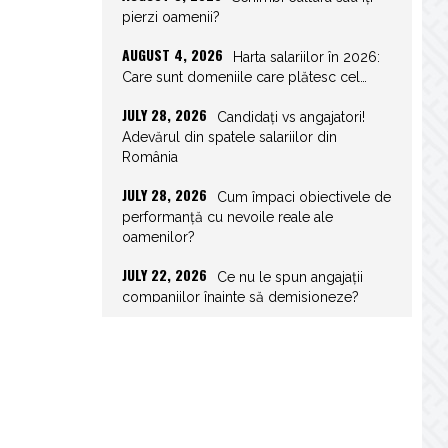
pierzi oamenii?
AUGUST 4, 2026
Harta salariilor în 2026:
Care sunt domeniile care plătesc cel…
JULY 28, 2026
Candidați vs angajatori!
Adevărul din spatele salariilor din
România
JULY 28, 2026
Cum împaci obiectivele de
performanță cu nevoile reale ale
oamenilor?
JULY 22, 2026
Ce nu le spun angajații
companiilor înainte să demisioneze?
JULY 22, 2026
Spor de weekend: Care
sunt prevederile legale și ce consecințe…
JULY 21, 2026
Unghiurile moarte ale
leadershipului: ce nu vezi la tine îți…