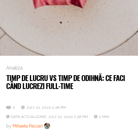
Analiză
TIMP DE LUCRU VS TIMP DE ODIHNĂ: CE FACI
CÂND LUCREZI FULL-TIME
9 to 5 sau 5 to 9
0
JULY 22, 2020 2:28 PM
DATA ACTUALIZARE: JULY 22, 2020 2:28 PM
2 MIN
by
Mihaela Pascari