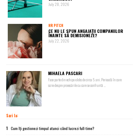
July 28, 2026
HR PITCH
CE NU LE SPUN ANGAJAȚII COMPANIILOR
ÎNAINTE SĂ DEMISIONEZE?
July 22, 2026
MIHAELA PASCARI
Face parte din echipa eJobs de circa 5 ani. Perioadă în care
scrie despre provocările cu care se confruntă ...
Sari la:
1
Cum îți gestionezi timpul atunci când lucrezi full-time?