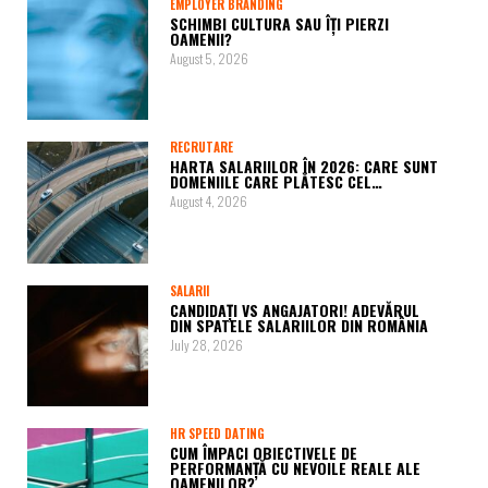
EMPLOYER BRANDING
SCHIMBI CULTURA SAU ÎȚI PIERZI
OAMENII?
August 5, 2026
RECRUTARE
HARTA SALARIILOR ÎN 2026: CARE SUNT
DOMENIILE CARE PLĂTESC CEL…
August 4, 2026
SALARII
CANDIDAȚI VS ANGAJATORI! ADEVĂRUL
DIN SPATELE SALARIILOR DIN ROMÂNIA
July 28, 2026
HR SPEED DATING
CUM ÎMPACI OBIECTIVELE DE
PERFORMANȚĂ CU NEVOILE REALE ALE
OAMENILOR?