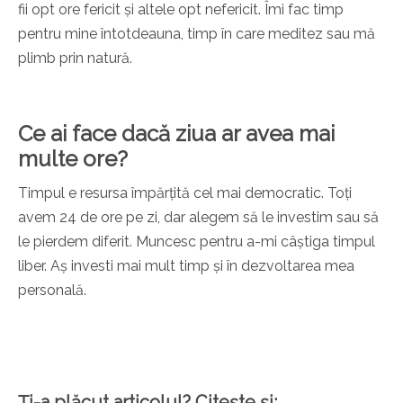
fii opt ore fericit și altele opt nefericit. Îmi fac timp
pentru mine întotdeauna, timp în care meditez sau mă
plimb prin natură.
Ce ai face dacă ziua ar avea mai
multe ore?
Timpul e resursa împărțită cel mai democratic. Toți
avem 24 de ore pe zi, dar alegem să le investim sau să
le pierdem diferit. Muncesc pentru a-mi câștiga timpul
liber. Aș investi mai mult timp și în dezvoltarea mea
personală.
Ți-a plăcut articolul? Citește și: