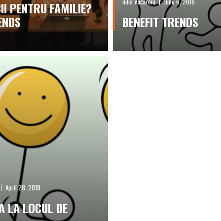
Iulia Văcăroiu
June 6, 2018
II PENTRU FAMILIE?
ENDS
BENEFIT TRENDS
April 28, 2018
A LA LOCUL DE