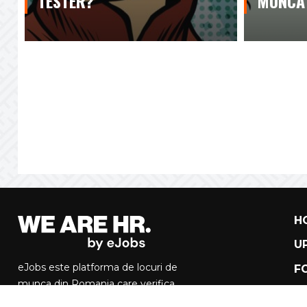
TESTER?
MUNCĂ
H
U
eJobs este platforma de locuri de
F
munca din Romania care verifica
manual toate anunturile si companiile.