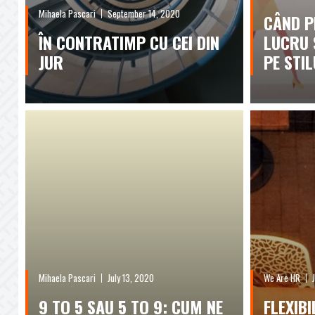
Mihaela Pascari
September 14, 2020
CÂND 
ÎN CONTRATIMP CU CEI DIN
LUCRU 
JUR
PE STIL
Mihaela Pascari
July 13, 2020
We Are HR
9 TO 5 SAU 5 TO 9: CUM NE
FLEXIBI