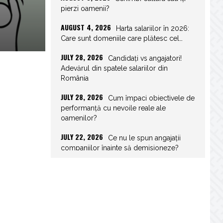
pierzi oamenii?
AUGUST 4, 2026
Harta salariilor în 2026:
Care sunt domeniile care plătesc cel…
JULY 28, 2026
Candidați vs angajatori!
Adevărul din spatele salariilor din
România
JULY 28, 2026
Cum împaci obiectivele de
performanță cu nevoile reale ale
oamenilor?
JULY 22, 2026
Ce nu le spun angajații
companiilor înainte să demisioneze?
JULY 22, 2026
Spor de weekend: Care
sunt prevederile legale și ce consecințe…
JULY 21, 2026
Unghiurile moarte ale
leadershipului: ce nu vezi la tine îți…