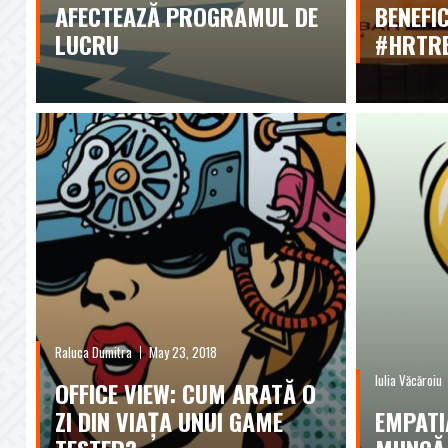
AFECTEAZĂ PROGRAMUL DE
BENEFIC
LUCRU
#HRTR
Raluca Dumitra
May 23, 2018
Iulia Văcăroiu
OFFICE VIEW: CUM ARATĂ O
ZI DIN VIAȚA UNUI GAME
EMPATI