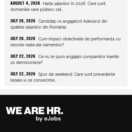
AUGUST 4, 2026
Harta salariilor în 2026: Care sunt
domeniile care plătesc cel…
JULY 28, 2026
Candidați vs angajatori! Adevărul din
spatele salariilor din România
JULY 28, 2026
Cum împaci obiectivele de performanță cu
nevoile reale ale oamenilor?
JULY 22, 2026
Ce nu le spun angajații companiilor înainte
să demisioneze?
JULY 22, 2026
Spor de weekend: Care sunt prevederile
legale și ce consecințe…
JULY 21, 2026
Unghiurile moarte ale leadershipului: ce nu
vezi la tine îți…
JULY 20, 2026
Joburile scad, aplicările explodează!
Record istoric pe piața muncii
JULY 20, 2026
Cum să stai departe de telefon în vacanță