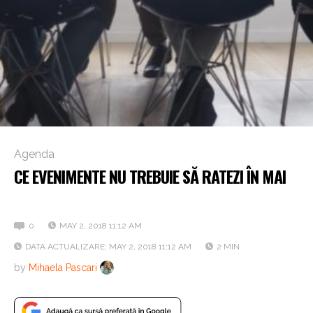
Agenda
CE EVENIMENTE NU TREBUIE SĂ RATEZI ÎN MAI
HR Agenda
0
MAY 2, 2018 11:12 AM
DATA ACTUALIZARE: MAY 2, 2018 11:12 AM
2 MIN
by
Mihaela Pascari