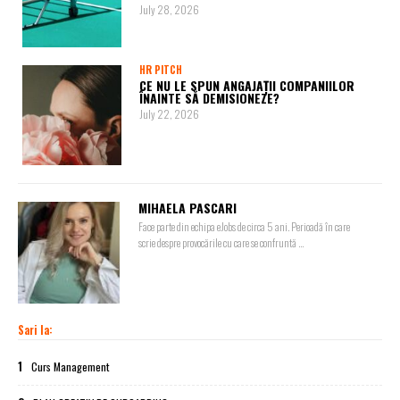
July 28, 2026
HR PITCH
CE NU LE SPUN ANGAJAȚII COMPANIILOR
ÎNAINTE SĂ DEMISIONEZE?
July 22, 2026
MIHAELA PASCARI
Face parte din echipa eJobs de circa 5 ani. Perioadă în care
scrie despre provocările cu care se confruntă ...
Sari la:
1
Curs Management