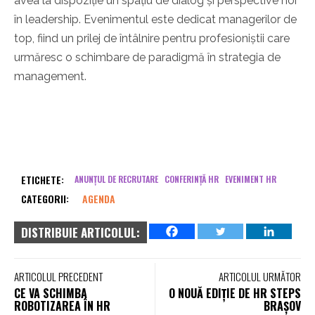
avea la dispoziție un spațiu de dialog și perspective noi
în leadership. Evenimentul este dedicat managerilor de
top, fiind un prilej de întâlnire pentru profesioniștii care
urmăresc o schimbare de paradigmă în strategia de
management.
ETICHETE:
ANUNȚUL DE RECRUTARE
CONFERINȚĂ HR
EVENIMENT HR
CATEGORII:
AGENDA
DISTRIBUIE ARTICOLUL:
ARTICOLUL PRECEDENT
ARTICOLUL URMĂTOR
CE VA SCHIMBA
O NOUĂ EDIȚIE DE HR STEPS
ROBOTIZAREA ÎN HR
BRAȘOV