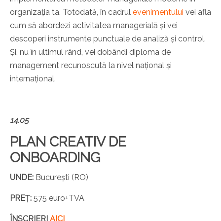
organizația ta. Totodată, în cadrul
evenimentului
vei afla
cum să abordezi activitatea managerială și vei
descoperi instrumente punctuale de analiză și control.
Și, nu în ultimul rând, vei dobândi diploma de
management recunoscută la nivel național și
internațional.
14.05
PLAN CREATIV DE
ONBOARDING
UNDE:
București (RO)
PREȚ:
575
euro
+TVA
ÎNSCRIERI
AICI