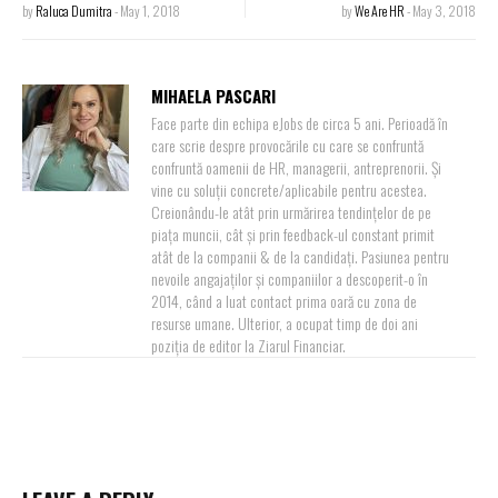
by
Raluca Dumitra
-
May 1, 2018
by
We Are HR
-
May 3, 2018
MIHAELA PASCARI
Face parte din echipa eJobs de circa 5 ani. Perioadă în
care scrie despre provocările cu care se confruntă
confruntă oamenii de HR, managerii, antreprenorii. Și
vine cu soluții concrete/aplicabile pentru acestea.
Creionându-le atât prin urmărirea tendințelor de pe
piața muncii, cât și prin feedback-ul constant primit
atât de la companii & de la candidați. Pasiunea pentru
nevoile angajaților și companiilor a descoperit-o în
2014, când a luat contact prima oară cu zona de
resurse umane. Ulterior, a ocupat timp de doi ani
poziția de editor la Ziarul Financiar.