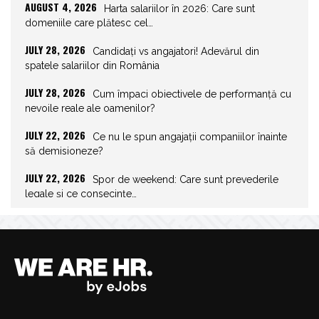
AUGUST 4, 2026
Harta salariilor în 2026: Care sunt
domeniile care plătesc cel…
JULY 28, 2026
Candidați vs angajatori! Adevărul din
spatele salariilor din România
JULY 28, 2026
Cum împaci obiectivele de performanță cu
nevoile reale ale oamenilor?
JULY 22, 2026
Ce nu le spun angajații companiilor înainte
să demisioneze?
JULY 22, 2026
Spor de weekend: Care sunt prevederile
legale și ce consecințe…
JULY 21, 2026
Unghiurile moarte ale leadershipului: ce nu
vezi la tine îți…
JULY 20, 2026
Joburile scad, aplicările explodează!
Record istoric pe piața muncii
JULY 20, 2026
Cum să stai departe de telefon în vacanță