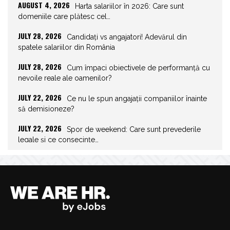
AUGUST 4, 2026
Harta salariilor în 2026: Care sunt
domeniile care plătesc cel…
JULY 28, 2026
Candidați vs angajatori! Adevărul din
spatele salariilor din România
JULY 28, 2026
Cum împaci obiectivele de performanță cu
nevoile reale ale oamenilor?
JULY 22, 2026
Ce nu le spun angajații companiilor înainte
să demisioneze?
JULY 22, 2026
Spor de weekend: Care sunt prevederile
legale și ce consecințe…
JULY 21, 2026
Unghiurile moarte ale leadershipului: ce nu
vezi la tine îți…
JULY 20, 2026
Joburile scad, aplicările explodează!
Record istoric pe piața muncii
JULY 20, 2026
Cum să stai departe de telefon în vacanță