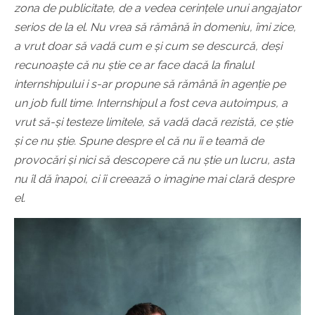
zona de publicitate, de a vedea cerințele unui angajator
serios de la el. Nu vrea să rămână în domeniu, îmi zice,
a vrut doar să vadă cum e și cum se descurcă, deși
recunoaște că nu știe ce ar face dacă la finalul
internshipului i s-ar propune să rămână în agenție pe
un job full time. Internshipul a fost ceva autoimpus, a
vrut să-și testeze limitele, să vadă dacă rezistă, ce știe
și ce nu știe. Spune despre el că nu îi e teamă de
provocări și nici să descopere că nu știe un lucru, asta
nu îl dă înapoi, ci îi creează o imagine mai clară despre
el.