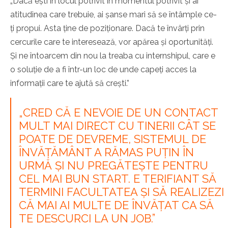
„Dacă ești în locul potrivit în momentul potrivit și ai
atitudinea care trebuie, ai șanse mari să se întâmple ce-
ți propui. Asta ține de poziționare. Dacă te învârți prin
cercurile care te interesează, vor apărea și oportunități.
Și ne întoarcem din nou la treaba cu internshipul, care e
o soluție de a fi într-un loc de unde capeți acces la
informații care te ajută să crești.”
„CRED CĂ E NEVOIE DE UN CONTACT
MULT MAI DIRECT CU TINERII CÂT SE
POATE DE DEVREME, SISTEMUL DE
ÎNVĂȚĂMÂNT A RĂMAS PUȚIN ÎN
URMĂ ȘI NU PREGĂTEȘTE PENTRU
CEL MAI BUN START. E TERIFIANT SĂ
TERMINI FACULTATEA ȘI SĂ REALIZEZI
CĂ MAI AI MULTE DE ÎNVĂȚAT CA SĂ
TE DESCURCI LA UN JOB.”