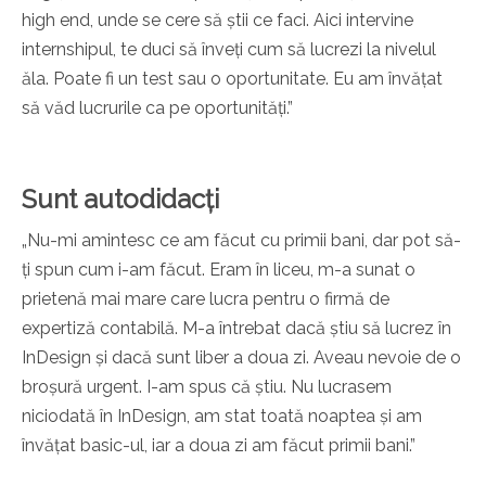
high end, unde se cere să știi ce faci. Aici intervine
internshipul, te duci să înveți cum să lucrezi la nivelul
ăla. Poate fi un test sau o oportunitate. Eu am învățat
să văd lucrurile ca pe oportunități.”
Sunt autodidacți
„Nu-mi amintesc ce am făcut cu primii bani, dar pot să-
ți spun cum i-am făcut. Eram în liceu, m-a sunat o
prietenă mai mare care lucra pentru o firmă de
expertiză contabilă. M-a întrebat dacă știu să lucrez în
InDesign și dacă sunt liber a doua zi. Aveau nevoie de o
broșură urgent. I-am spus că știu. Nu lucrasem
niciodată în InDesign, am stat toată noaptea și am
învățat basic-ul, iar a doua zi am făcut primii bani.”