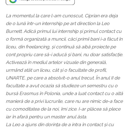
La momentul la care l-am cunoscut, Ciprian era deja
de o lună într-un internship pe art direction la Leo
Burnett. Adică primul lui internship și primul contact cu
o formă organizată a muncii, căci primii bani i-a făcut în
liceu, din freelancing, și continuă să aibă proiecte pe
cont propriu care să-i aducă și bani, nu doar satisfacție.
Activează în mediul artelor vizuale din generală,
urmând atât un liceu, cât și o facultate de profil,
UNARTE, pe care a absolvit-o anul trecut. În anul II de
facultate a avut ocazia să studieze un semestru cu o
bursă Erasmus în Polonia, unde a luat contact cu o altă
manieră de a privi lucrurile, care nu are nimic de-a face
cu comoditatea de la noi, îmi zice. I-ar plăcea să plece
iar în afară pentru un master anul ăsta.
La Leo a ajuns din dorința de a intra în contact și cu