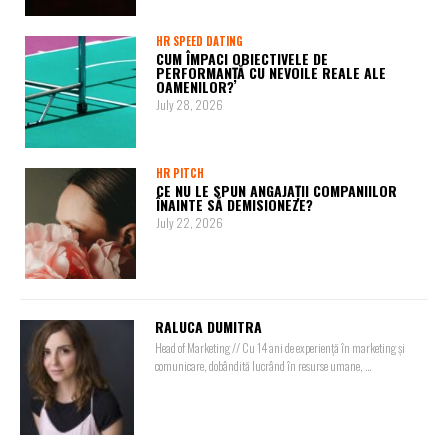
HR SPEED DATING
CUM ÎMPACI OBIECTIVELE DE
PERFORMANȚĂ CU NEVOILE REALE ALE
OAMENILOR?
July 28, 2026
HR PITCH
CE NU LE SPUN ANGAJAȚII COMPANIILOR
ÎNAINTE SĂ DEMISIONEZE?
July 22, 2026
RALUCA DUMITRA
Head of Marketing // Cu 14 ani de experiență în marketing și
comunicare, dobândită lucrând în resurse umane, ...