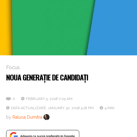
Focus
NOUA GENERAȚIE DE CANDIDAȚI
VIDEO: Interviul de mâine
0
FEBRUARY 5, 2018 7:05 AM
DATA ACTUALIZARE: JANUARY 30, 2018 4:18 PM
4 MIN
by
Raluca Dumitra