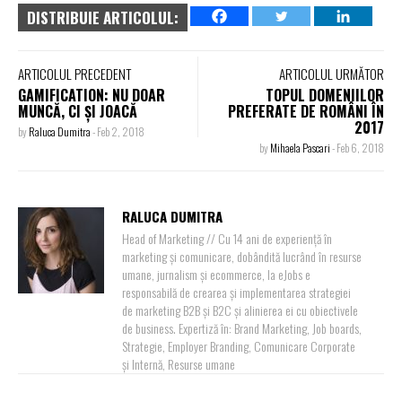
DISTRIBUIE ARTICOLUL:
ARTICOLUL PRECEDENT
ARTICOLUL URMĂTOR
GAMIFICATION: NU DOAR
TOPUL DOMENIILOR
MUNCĂ, CI ȘI JOACĂ
PREFERATE DE ROMÂNI ÎN
2017
by
Raluca Dumitra
-
Feb 2, 2018
by
Mihaela Pascari
-
Feb 6, 2018
RALUCA DUMITRA
Head of Marketing // Cu 14 ani de experiență în
marketing și comunicare, dobândită lucrând în resurse
umane, jurnalism și ecommerce, la eJobs e
responsabilă de crearea și implementarea strategiei
de marketing B2B și B2C și alinierea ei cu obiectivele
de business. Expertiză în: Brand Marketing, Job boards,
Strategie, Employer Branding, Comunicare Corporate
și Internă, Resurse umane