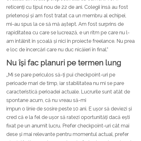
reticenți cu tipul nou de 22 de ani. Colegii însă au fost
prietenoși și am fost tratat ca un membru al echipei,
mi-au spus la ce să mă aștept. Am fost surprins de
rapiditatea cu care se lucrează, e un ritm pe care nu l-
am întâlnit în școală și nici în proiecte freelance. Nu prea
e loc de încercări care nu duc nicăieri în final.”
Nu își fac planuri pe termen lung
„Mi se pare periculos să-ți pui checkpoint-uri pe
perioade mari de timp, iar stabilitatea nu mi se pare
caracteristică perioadei actuale. Lucrurile sunt atât de
spontane acum, că nu vreau să-mi
impun o linie de sosire peste 10 ani. E ușor să deviezi și
cred că e la fel de ușor să ratezi oportunități dacă ești
fixat pe un anumit lucru. Prefer checkpoint-uri cât mai
dese și mai relevante pentru momentul actual, prefer