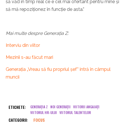
să văd în timp real ce e cel mai ofertant pentru mine și
să mă repoziționez în funcție de asta.”
Mai multe despre Generația Z:
Interviu din viitor
Mezinii s-au făcut mari
Generația „Vreau să fiu propriul șef” intră în câmpul
muncii
ETICHETE:
GENERAȚIA Z
NOI GENERAȚII
VIITORII ANGAJAȚI
VIITORUL HR-ULUI
VIITORUL TALENTELOR
CATEGORII:
FOCUS