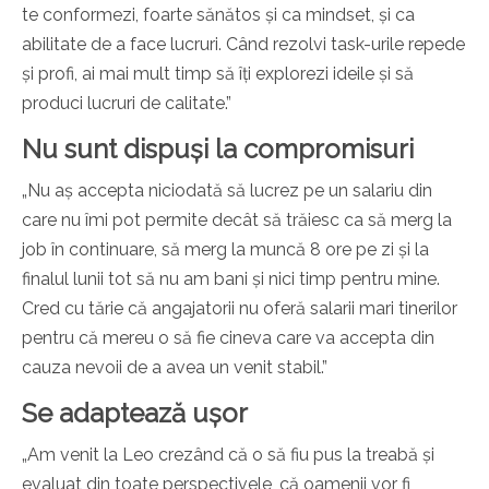
te conformezi, foarte sănătos și ca mindset, și ca
abilitate de a face lucruri. Când rezolvi task-urile repede
și profi, ai mai mult timp să îți explorezi ideile și să
produci lucruri de calitate.”
Nu sunt dispuși la compromisuri
„Nu aș accepta niciodată să lucrez pe un salariu din
care nu îmi pot permite decât să trăiesc ca să merg la
job în continuare, să merg la muncă 8 ore pe zi și la
finalul lunii tot să nu am bani și nici timp pentru mine.
Cred cu tărie că angajatorii nu oferă salarii mari tinerilor
pentru că mereu o să fie cineva care va accepta din
cauza nevoii de a avea un venit stabil.”
Se adaptează ușor
„Am venit la Leo crezând că o să fiu pus la treabă și
evaluat din toate perspectivele, că oamenii vor fi