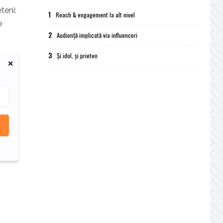
teni:
1
Reach & engagement la alt nivel
e
2
Audiență implicată via influenceri
3
Și idol, și prieten