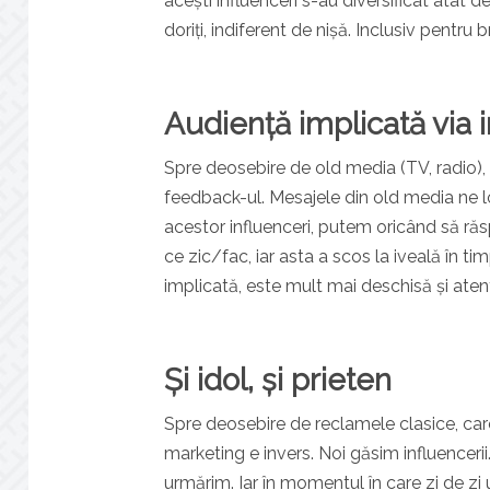
acești influenceri s-au diversificat atât 
doriți, indiferent de nișă. Inclusiv pentru
Audiență implicată via 
Spre deosebire de old media (TV, radio)
feedback-ul. Mesajele din old media ne l
acestor influenceri, putem oricând să ră
ce zic/fac, iar asta a scos la iveală în ti
implicată, este mult mai deschisă și atent
Și idol, și prieten
Spre deosebire de reclamele clasice, care 
marketing e invers. Noi găsim influenceri
urmărim. Iar în momentul în care zi de zi u