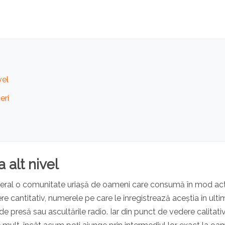
vel
eri
alt nivel
eneral o comunitate uriașă de oameni care consumă în mod act
e cantitativ, numerele pe care le înregistrează aceștia în ultim
e presă sau ascultările radio. Iar din punct de vedere calitativ