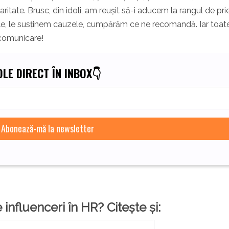
itate. Brusc, din idoli, am reușit să-i aducem la rangul de prie
rile, le susținem cauzele, cumpărăm ce ne recomandă. Iar toat
 comunicare!
LE DIRECT ÎN INBOX👇
 influenceri în HR? Citește și: