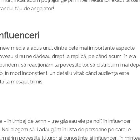
de mult, încât acum poți ajunge prin intermediul lor exact la oa
 brandul tău de angajator!
influenceri
, new media a adus unul dintre cele mai importante aspecte:
oveau și nu ne dădeau drept la replică, pe când acum, în era
spundem, să reacționăm la poveștile lor, să distribuim mai dep
mp, în mod inconștient, un detaliu vital: când audiența este
ă la mesajul trimis.
– în limbaj de lemn – „ne găseau ele pe noi”, în influencer
i. Noi alegem să-i adăugăm în lista de persoane pe care le
rmărim poveștile tuturor, și cunoștințe, și influenceri, în minte