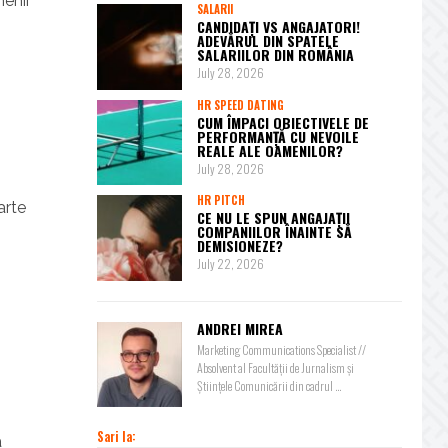
menii
SALARII
CANDIDAȚI VS ANGAJATORI!
ADEVĂRUL DIN SPATELE
SALARIILOR DIN ROMÂNIA
July 28, 2026
HR SPEED DATING
CUM ÎMPACI OBIECTIVELE DE
PERFORMANȚĂ CU NEVOILE
REALE ALE OAMENILOR?
July 28, 2026
HR PITCH
arte
CE NU LE SPUN ANGAJAȚII
COMPANIILOR ÎNAINTE SĂ
DEMISIONEZE?
July 22, 2026
ANDREI MIREA
Marketing Communications Specialist //
Absolvent al Facultății de Jurnalism și
Științele Comunicării din cadrul ...
Sari la:
a