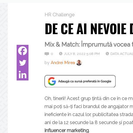
HR Challenge
DE CE AI NEVOIE
Mix & Match: Împrumută vocea ti
0
JULY 8, 2022 5:08 PM
DATA ACTUAL
by
Andrei Mirea
Oh, tinerii! Acest grup țintă din ce în ce
mai poți să-ți faci brandul de angajator m
ineficiente în cazul lor, publicitatea str
ani de la 12 secunde la 8 secunde și poat
influencer marketing
.