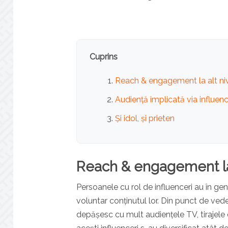
Cuprins
Reach & engagement la alt ni
Audiență implicată via influenc
Și idol, și prieten
Reach & engagement la 
Persoanele cu rol de influenceri au în g
voluntar conținutul lor. Din punct de veder
depășesc cu mult audiențele TV, tirajele d