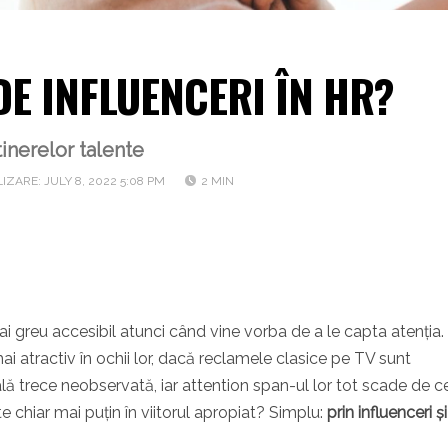
 DE INFLUENCERI ÎN HR?
nerelor talente
IZARE: JULY 8, 2022 5:08 PM
2 MIN
 mai greu accesibil atunci când vine vorba de a le capta atenția
ai atractiv în ochii lor, dacă reclamele clasice pe TV sunt
adală trece neobservată, iar attention span-ul lor tot scade de 
e chiar mai puțin în viitorul apropiat? Simplu:
prin influenceri și