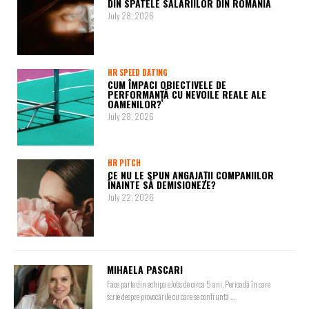
DIN SPATELE SALARIILOR DIN ROMÂNIA
July 28, 2026
HR SPEED DATING
CUM ÎMPACI OBIECTIVELE DE
PERFORMANȚĂ CU NEVOILE REALE ALE
OAMENILOR?
July 28, 2026
HR PITCH
CE NU LE SPUN ANGAJAȚII COMPANIILOR
ÎNAINTE SĂ DEMISIONEZE?
July 22, 2026
MIHAELA PASCARI
Face parte din echipa eJobs de circa 5 ani. Perioadă în care
scrie despre provocările cu care se confruntă ...