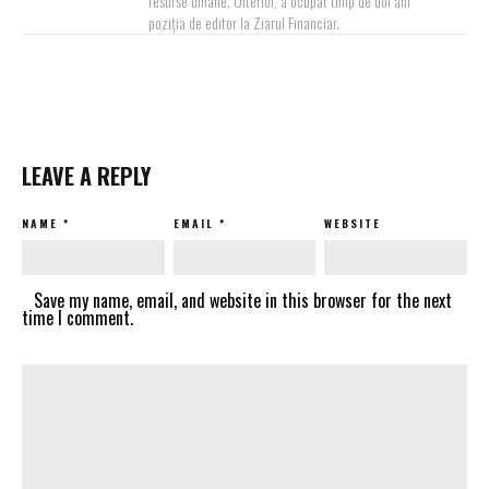
resurse umane. Ulterior, a ocupat timp de doi ani
poziția de editor la Ziarul Financiar.
LEAVE A REPLY
NAME
*
EMAIL
*
WEBSITE
Save my name, email, and website in this browser for the next
time I comment.