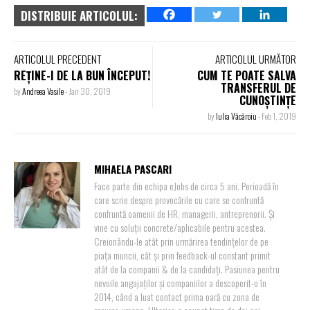
DISTRIBUIE ARTICOLUL:
ARTICOLUL PRECEDENT
ARTICOLUL URMĂTOR
REȚINE-I DE LA BUN ÎNCEPUT!
CUM TE POATE SALVA
TRANSFERUL DE
by
Andreea Vasile
-
Jan 30, 2019
CUNOȘTINȚE
by
Iulia Văcăroiu
-
Feb 1, 2019
MIHAELA PASCARI
Face parte din echipa eJobs de circa 5 ani. Perioadă în
care scrie despre provocările cu care se confruntă
confruntă oamenii de HR, managerii, antreprenorii. Și
vine cu soluții concrete/aplicabile pentru acestea.
Creionându-le atât prin urmărirea tendințelor de pe
piața muncii, cât și prin feedback-ul constant primit
atât de la companii & de la candidați. Pasiunea pentru
nevoile angajaților și companiilor a descoperit-o în
2014, când a luat contact prima oară cu zona de