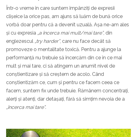
Într-o vreme în care suntem împânziți de expresii
clișeice la orice pas, am ajuns să luăm de bună orice
vorbă doar pentru că a devenit uzuală. Așa ne-am ales
și cu expresia
„a încerca mai mult/mai tare”
, din
englezescul
„try harder”
, care nu face decât să
promoveze o mentalitate toxică. Pentru a ajunge la
performanță nu trebuie să încercăm din ce în ce mai
mult și mai tare, ci să atingem un anumit nivel de
conștientizare și să creștem de acolo. Când
conștientizăm ce, cum și pentru ce facem ceea ce
facem, suntem fix unde trebuie. Rămânem concentrați,
alerți și atenți, dar detașați, fără să simțim nevoia de a
„încerca mai tare”
.