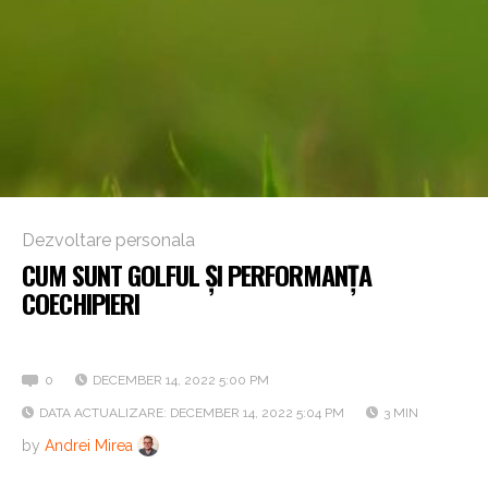
Dezvoltare personala
CUM SUNT GOLFUL ȘI PERFORMANȚA
COECHIPIERI
Mix & Match: Dacă toți sunt minge, fii tu crosă!
0
DECEMBER 14, 2022 5:00 PM
DATA ACTUALIZARE: DECEMBER 14, 2022 5:04 PM
3 MIN
by
Andrei Mirea