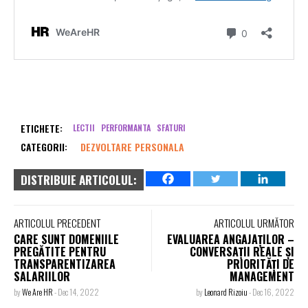
ETICHETE:
LECTII
PERFORMANTA
SFATURI
CATEGORII:
DEZVOLTARE PERSONALA
DISTRIBUIE ARTICOLUL:
ARTICOLUL PRECEDENT
ARTICOLUL URMĂTOR
CARE SUNT DOMENIILE
EVALUAREA ANGAJAȚILOR –
PREGĂTITE PENTRU
CONVERSAȚII REALE ȘI
TRANSPARENTIZAREA
PRIORITĂȚI DE
SALARIILOR
MANAGEMENT
by
We Are HR
-
Dec 14, 2022
by
Leonard Rizoiu
-
Dec 16, 2022