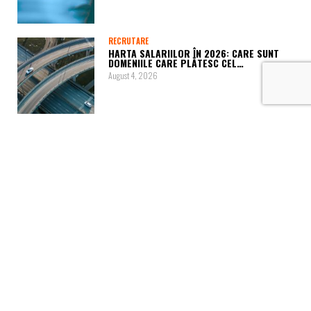
RECRUTARE
HARTA SALARIILOR ÎN 2026: CARE SUNT
DOMENIILE CARE PLĂTESC CEL…
August 4, 2026
SALARII
CANDIDAȚI VS ANGAJATORI! ADEVĂRUL
DIN SPATELE SALARIILOR DIN ROMÂNIA
July 28, 2026
HR SPEED DATING
CUM ÎMPACI OBIECTIVELE DE
PERFORMANȚĂ CU NEVOILE REALE ALE
OAMENILOR?
July 28, 2026