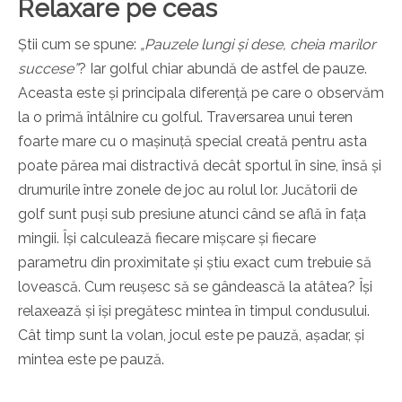
Relaxare pe ceas
Știi cum se spune:
„Pauzele lungi și dese, cheia marilor
succese”
? Iar golful chiar abundă de astfel de pauze.
Aceasta este și principala diferență pe care o observăm
la o primă întâlnire cu golful. Traversarea unui teren
foarte mare cu o mașinuță special creată pentru asta
poate părea mai distractivă decât sportul în sine, însă și
drumurile între zonele de joc au rolul lor. Jucătorii de
golf sunt puși sub presiune atunci când se află în fața
mingii. Își calculează fiecare mișcare și fiecare
parametru din proximitate și știu exact cum trebuie să
lovească. Cum reușesc să se gândească la atâtea? Își
relaxează și își pregătesc mintea în timpul condusului.
Cât timp sunt la volan, jocul este pe pauză, așadar, și
mintea este pe pauză.