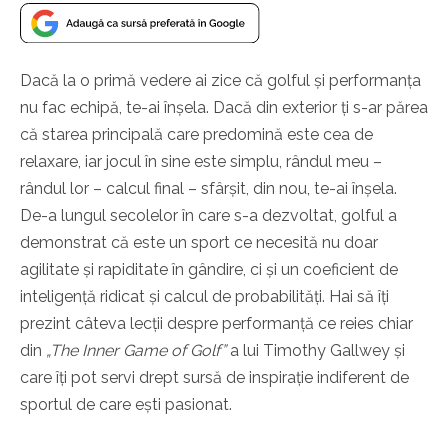
Dacă la o primă vedere ai zice că golful și performanța
nu fac echipă, te-ai înșela. Dacă din exterior ți s-ar părea
că starea principală care predomină este cea de
relaxare, iar jocul în sine este simplu, rândul meu –
rândul lor – calcul final – sfârșit, din nou, te-ai înșela.
De-a lungul secolelor în care s-a dezvoltat, golful a
demonstrat că este un sport ce necesită nu doar
agilitate și rapiditate în gândire, ci și un coeficient de
inteligență ridicat și calcul de probabilități. Hai să îți
prezint câteva lecții despre performanță ce reies chiar
din
„The Inner Game of Golf”
a lui Timothy Gallwey și
care îți pot servi drept sursă de inspirație indiferent de
sportul de care ești pasionat.