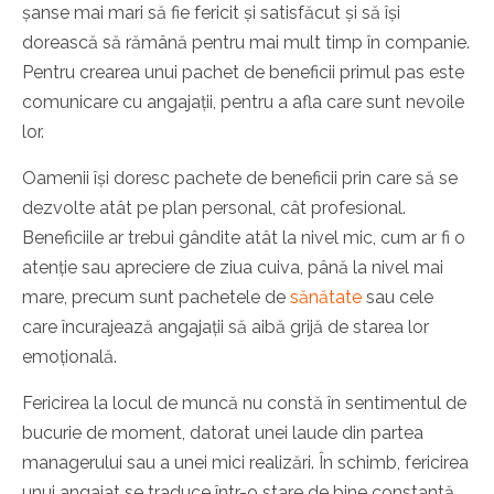
șanse mai mari să fie fericit și satisfăcut și să își
dorească să rămână pentru mai mult timp în companie.
Pentru crearea unui pachet de beneficii primul pas este
comunicare cu angajații, pentru a afla care sunt nevoile
lor.
Oamenii își doresc pachete de beneficii prin care să se
dezvolte atât pe plan personal, cât profesional.
Beneficiile ar trebui gândite atât la nivel mic, cum ar fi o
atenție sau apreciere de ziua cuiva, până la nivel mai
mare, precum sunt pachetele de
sănătate
sau cele
care încurajează angajații să aibă grijă de starea lor
emoțională.
Fericirea la locul de muncă nu constă în sentimentul de
bucurie de moment, datorat unei laude din partea
managerului sau a unei mici realizări. În schimb, fericirea
unui angajat se traduce într-o stare de bine constantă