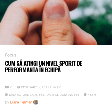
Focus
CUM SĂ ATINGI UN NIVEL SPORIT DE
PERFORMANTA ÎN ECHIPĂ
Investește în satisfacția fiecărui membru
0
FEBRUARY 14, 2022 2:20 PM
DATA ACTUALIZARE: FEBRUARY 14, 2022 2:22 PM
3 MIN
by
Diana Țelman