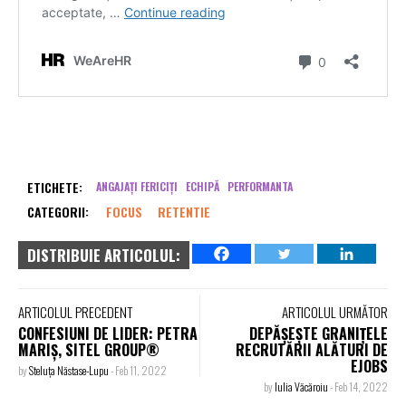
ETICHETE:
ANGAJAȚI FERICIȚI
ECHIPĂ
PERFORMANTA
CATEGORII:
FOCUS
RETENTIE
DISTRIBUIE ARTICOLUL:
ARTICOLUL PRECEDENT
ARTICOLUL URMĂTOR
CONFESIUNI DE LIDER: PETRA
DEPĂȘEȘTE GRANIȚELE
MARIȘ, SITEL GROUP®
RECRUTĂRII ALĂTURI DE
EJOBS
by
Steluța Năstase-Lupu
-
Feb 11, 2022
by
Iulia Văcăroiu
-
Feb 14, 2022