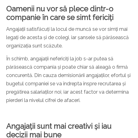
Oamenii nu vor să plece dintr-o
companie în care se simt fericiți
Angajații satisfăcuți la locul de muncă se vor simți mai
legați de acesta și de colegi, iar șansele să părăsească
organizația sunt scăzute.
În schimb, angajații nefericiți la job s-ar putea să
părăsească compania și poate chiar să aleagă o firmă
concurentă. Din cauza demisionării angajaților, efortul și
bugetul companiei se va îndrepta înspre recrutarea și
pregătirea salariaților noi, iar acest factor va determina
pierderi la nivelul cifrei de afaceri.
Angajații sunt mai creativi și iau
decizii mai bune