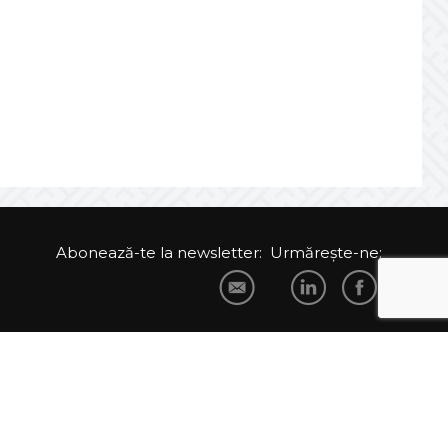
JULY 20, 2026
Joburile scad, aplicările
explodează! Record istoric pe piața
muncii
JULY 20, 2026
Cum să stai departe de
telefon în vacanță
JULY 19, 2026
Cum ar trebui să gestionezi
concediile pentru a motiva echipa
JULY 16, 2026
Zile libere 2026. Planifică
vacanțele din Noul An!
Abonează-te la newsletter:
Urmărește-ne:
JULY 14, 2026
Nu lăsa cel mai bun
proiect de employer branding să…
JULY 10, 2026
Topul comportamentelor
ce prevestesc demisia unui angajat
JULY 7, 2026
Jobul tău te „repară” sau te
strică?
JULY 7, 2026