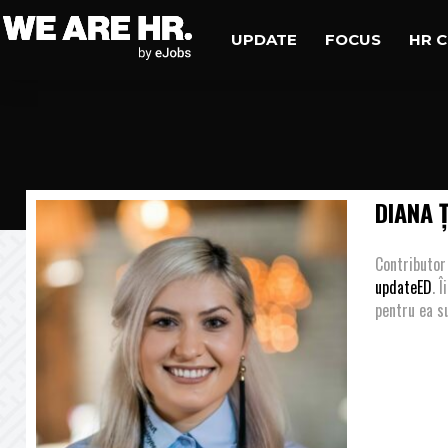
UPDATE
FOCUS
HR 
DIANA 
Contributor
updateED
. 
pentru ea s