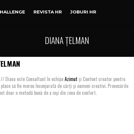
CHALLENGE
REVISTA HR
JOBURI HR
DIANA ȚELMAN
ȚELMAN
 // Diana este Consultant în echipa
Azimut
și Content creator pentru
Îi place să fie mereu înconjurată de cărți și oameni creativi. Provocările
unt doar o metodă bună de a ieși din zona de confort.