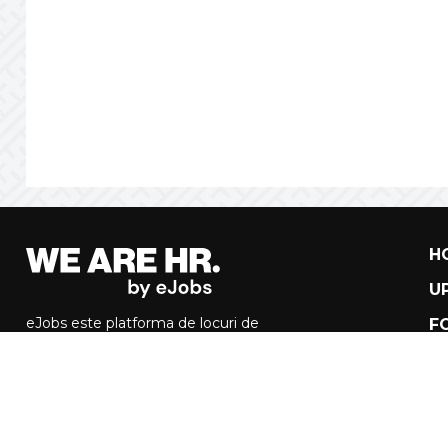
H
U
eJobs este platforma de locuri de
F
munca din Romania care verifica
manual toate anunturile si companiile.