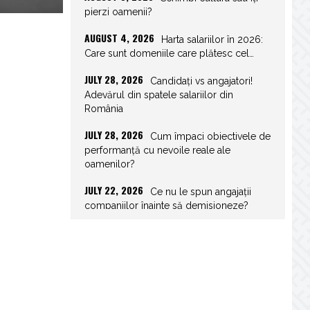
pierzi oamenii?
AUGUST 4, 2026
Harta salariilor în 2026:
Care sunt domeniile care plătesc cel…
JULY 28, 2026
Candidați vs angajatori!
Adevărul din spatele salariilor din
România
JULY 28, 2026
Cum împaci obiectivele de
performanță cu nevoile reale ale
oamenilor?
JULY 22, 2026
Ce nu le spun angajații
companiilor înainte să demisioneze?
JULY 22, 2026
Spor de weekend: Care
sunt prevederile legale și ce consecințe…
JULY 21, 2026
Unghiurile moarte ale
leadershipului: ce nu vezi la tine îți…