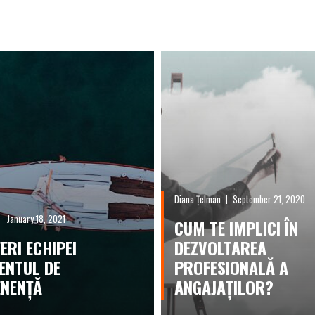
Diana Țelman
September 21, 2020
January 18, 2021
CUM TE IMPLICI ÎN
ERI ECHIPEI
DEZVOLTAREA
ENTUL DE
PROFESIONALĂ A
NENȚĂ
ANGAJAȚILOR?