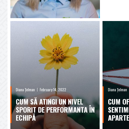
Diana Țelman
February 14, 2022
Diana Țelman
CUM SĂ ATINGI UN NIVEL
CUM OF
SPORIT DE PERFORMANTA ÎN
SENTIM
ECHIPĂ
APARTE