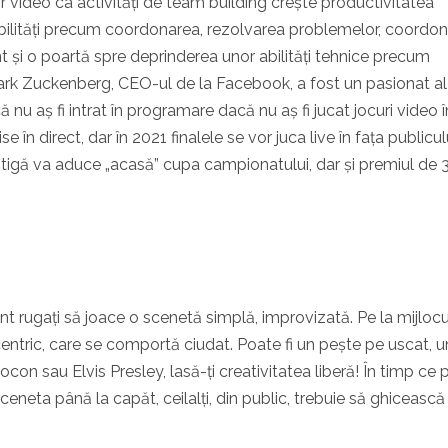
ilor video ca activități de team building crește productivitatea
ilități precum coordonarea, rezolvarea problemelor, coordo
nt și o poartă spre deprinderea unor abilități tehnice precum
ark Zuckenberg, CEO-ul de la Facebook, a fost un pasionat al
 nu aș fi intrat în programare dacă nu aș fi jucat jocuri video î
 în direct, dar în 2021 finalele se vor juca live în fața publicul
știgă va aduce „acasă” cupa campionatului, dar și premiul de 
unt rugați să joace o scenetă simplă, improvizată. Pe la mijlocu
centric, care se comportă ciudat. Poate fi un pește pe uscat, u
ocon sau Elvis Presley, lasă-ți creativitatea liberă! În timp ce p
eneta până la capăt, ceilalți, din public, trebuie să ghicească