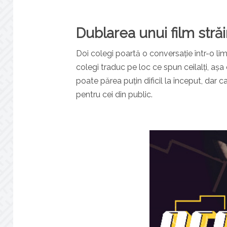
Dublarea unui film stră
Doi colegi poartă o conversație într-o lim
colegi traduc pe loc ce spun ceilalți, aș
poate părea puțin dificil la început, dar c
pentru cei din public.