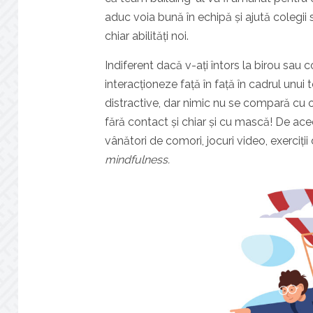
aduc voia bună în echipă și ajută colegii
chiar abilități noi.
Indiferent dacă v-ați întors la birou sau co
interacționeze față în față în cadrul unui 
distractive, dar nimic nu se compară cu o ie
fără contact și chiar și cu mască! De acee
vânători de comori, jocuri video, exerciții 
mindfulness.