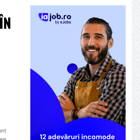
ÎN
ent
are