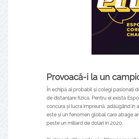
Provoacă-i la un campio
În echipă ai probabil și colegi pasionați 
de distanțare fizică. Pentru ei există E
concura și lucra împreună, adăugând în 
este și un fenomen global care atrage an
peste un miliard de dolari în 2020.