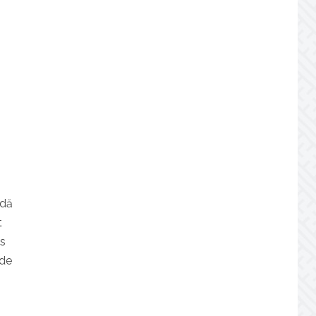
adă
t
ts
 de