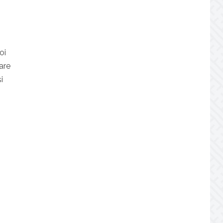
oi
are
i