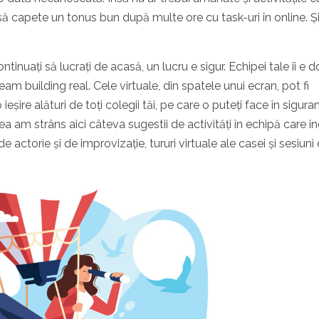
 să capete un tonus bun după multe ore cu task-uri în online. Ș
ntinuați să lucrați de acasă, un lucru e sigur. Echipei tale îi e d
team building real. Cele virtuale, din spatele unui ecran, pot fi
șire alături de toți colegii tăi, pe care o puteți face în siguran
a am strâns aici câteva sugestii de activități în echipă care i
de actorie și de improvizație, tururi virtuale ale casei și sesiuni