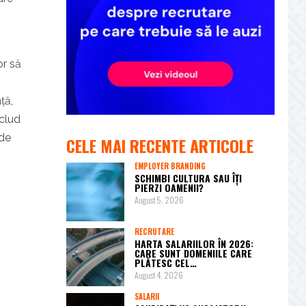
i
or să
ță,
nclud
 de
CELE MAI RECENTE ARTICOLE
EMPLOYER BRANDING
SCHIMBI CULTURA SAU ÎȚI
PIERZI OAMENII?
August 5, 2026
RECRUTARE
HARTA SALARIILOR ÎN 2026:
CARE SUNT DOMENIILE CARE
PLĂTESC CEL…
August 4, 2026
SALARII