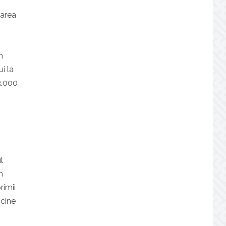
narea
n
ui la
3.000
l
n
rimii
 cine