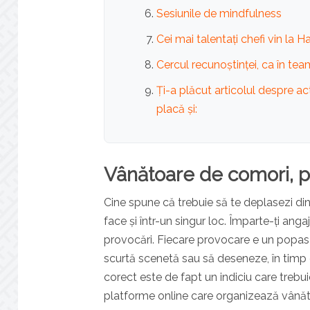
Sesiunile de mindfulness
Cei mai talentați chefi vin la 
Cercul recunoștinței, ca în tea
Ți-a plăcut articolul despre ac
placă și:
Vânătoare de comori, p
Cine spune că trebuie să te deplasezi din
face și într-un singur loc. Împarte-ți anga
provocări. Fiecare provocare e un popas 
scurtă scenetă sau să deseneze, în timp 
corect este de fapt un indiciu care trebui
platforme online care organizează vână