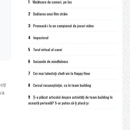
1
Vânătoare de comori, pe loc
2
Dublarea unui film străin
3
Provoacă-i la un campionat de jocuri video
4
Impostorul
5
Turul virtual al casei
6
Sesiunile de mindfulness
7
Cei mai talentați chefi vin la Happy Hour
oți
8
Cercul recunoștinței, ca în team building
eva
9
Ți-a plăcut articolul despre activități de team building în
această perioadă? S-ar putea să-ți placă și: