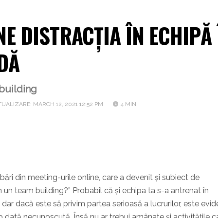
E DISTRACȚIA ÎN ECHIPĂ 
DĂ
 building
UALIZARE: MARCH 12, 2021 12:52 PM
4 MIN
ări din meeting-urile online, care a devenit și subiect de
n team building?” Probabil că și echipa ta s-a antrenat în
dar dacă este să privim partea serioasă a lucrurilor, este evid
 dată necunoscută. Însă nu ar trebui amânate și activitățile c