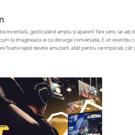
in
bă inventată, gesticulând amplu și aparent fără sens, iar alți d
a cum își imaginează ei că decurge conversația. E un exercițiu c
are foarte rapid devine amuzant, atât pentru cei implicați, cât ș