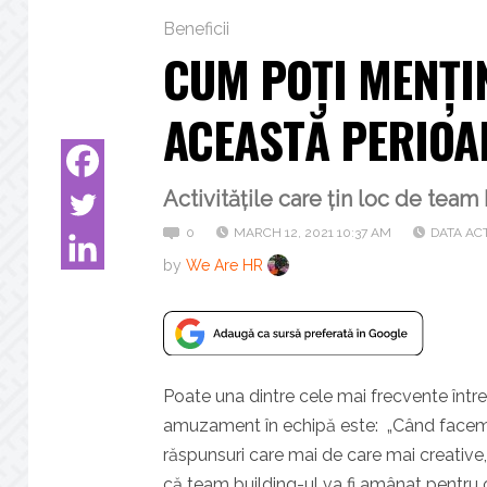
Beneficii
CUM POȚI MENȚIN
ACEASTĂ PERIOA
Activitățile care țin loc de team
0
MARCH 12, 2021 10:37 AM
DATA ACT
by
We Are HR
Poate una dintre cele mai frecvente întreb
amuzament în echipă este: „Când facem u
răspunsuri care mai de care mai creative, 
că team building-ul va fi amânat pentru o