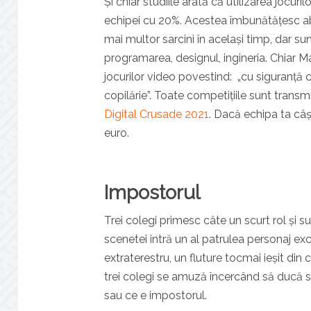
Și chiar studiile arată că utilizarea jocur
echipei cu 20%. Acestea îmbunătățesc ab
mai multor sarcini în același timp, dar su
programarea, designul, ingineria.
Chiar M
jocurilor video povestind: „cu siguranță că
copilărie”.
Toate competițiile sunt transmise
Digital Crusade 2021
. Dacă echipa ta câ
euro.
Impostorul
Trei colegi primesc câte un scurt rol și s
scenetei intră un al patrulea personaj ex
extraterestru, un fluture tocmai ieșit din c
trei colegi se amuză încercând să ducă sc
sau ce e impostorul.