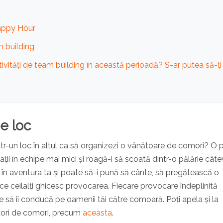
Happy Hour
m building
tivități de team building în această perioadă? S-ar putea să-ți
e loc
tr-un loc în altul ca să organizezi o vânătoare de comori? O p
jații în echipe mai mici și roagă-i să scoată dintr-o pălărie cât
în aventura ta și poate să-i pună să cânte, să pregătească o
ce ceilalți ghicesc provocarea. Fiecare provocare îndeplinită
e să îi conducă pe oamenii tăi către comoară. Poți apela și la
tori de comori, precum
aceasta
.