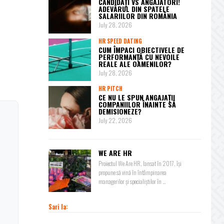
CANDIDAȚI VS ANGAJATORI!
ADEVĂRUL DIN SPATELE
SALARIILOR DIN ROMÂNIA
July 28, 2026
HR SPEED DATING
CUM ÎMPACI OBIECTIVELE DE
PERFORMANȚĂ CU NEVOILE
REALE ALE OAMENILOR?
July 28, 2026
HR PITCH
CE NU LE SPUN ANGAJAȚII
COMPANIILOR ÎNAINTE SĂ
DEMISIONEZE?
July 22, 2026
WE ARE HR
Proiectul We Are HR, lansat în 2017, își
propune să vină în întâmpinarea
managerilor și specialiștilor în ...
Sari la: