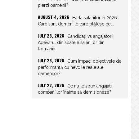
pierzi oamenii?
AUGUST 4, 2026
Harta salariilor în 2026:
Care sunt domeniile care plătesc cel…
JULY 28, 2026
Candidați vs angajatori!
Adevărul din spatele salariilor din
România
JULY 28, 2026
Cum împaci obiectivele de
performanță cu nevoile reale ale
oamenilor?
JULY 22, 2026
Ce nu le spun angajații
companiilor înainte să demisioneze?
JULY 22, 2026
Spor de weekend: Care
sunt prevederile legale și ce consecințe…
JULY 21, 2026
Unghiurile moarte ale
leadershipului: ce nu vezi la tine îți…