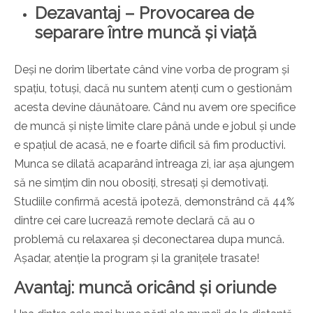
Dezavantaj – Provocarea de
separare între muncă și viață
Deși ne dorim libertate când vine vorba de program și
spațiu, totuși, dacă nu suntem atenți cum o gestionăm
acesta devine dăunătoare. Când nu avem ore specifice
de muncă și niște limite clare până unde e jobul și unde
e spațiul de acasă, ne e foarte dificil să fim productivi.
Munca se dilată acaparând întreaga zi, iar așa ajungem
să ne simțim din nou obosiți, stresați și demotivați.
Studiile confirmă acestă ipoteză, demonstrând că 44%
dintre cei care lucrează remote declară că au o
problemă cu relaxarea și deconectarea dupa muncă.
Așadar, atenție la program și la granițele trasate!
Avantaj: muncă oricând și oriunde