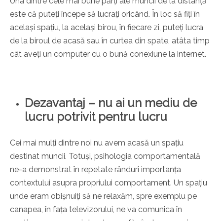
Una dintre cele mai bune părți ale muncii de la distanță
este că puteți începe să lucrați oricând. În loc să fiți în
același spațiu, la același birou, în fiecare zi, puteți lucra
de la biroul de acasă sau în curtea din spate, atâta timp
cât aveți un computer cu o bună conexiune la internet.
Dezavantaj – nu ai un mediu de
lucru potrivit pentru lucru
Cei mai mulți dintre noi nu avem acasă un spațiu
destinat muncii. Totuși, psihologia comportamentală
ne-a demonstrat în repetate rânduri importanța
contextului asupra propriului comportament. Un spațiu
unde eram obișnuiți să ne relaxăm, spre exemplu pe
canapea, în fața televizorului, ne va comunica în