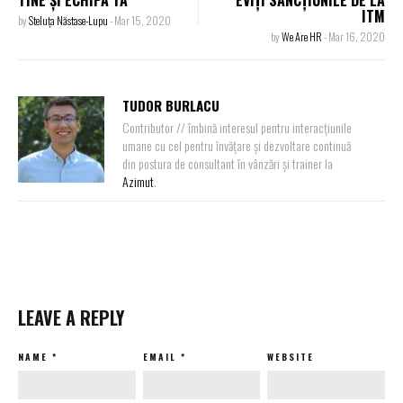
TINE ȘI ECHIPA TA
EVIȚI SANCȚIUNILE DE LA
ITM
by
Steluța Năstase-Lupu
-
Mar 15, 2020
by
We Are HR
-
Mar 16, 2020
TUDOR BURLACU
Contributor // îmbină interesul pentru interacțiunile
umane cu cel pentru învățare și dezvoltare continuă
din postura de consultant în vânzări și trainer la
Azimut
.
LEAVE A REPLY
NAME
*
EMAIL
*
WEBSITE