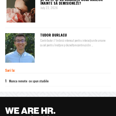
ÎNAINTE SĂ DEMISIONEZE?
July 22, 2026
TUDOR BURLACU
Contributor // îmbină interesul pentru interacțiunile umane
cu cel pentru învățare și dezvoltare continuă din ...
Sari la:
1
Munca remote: ce spun studiile