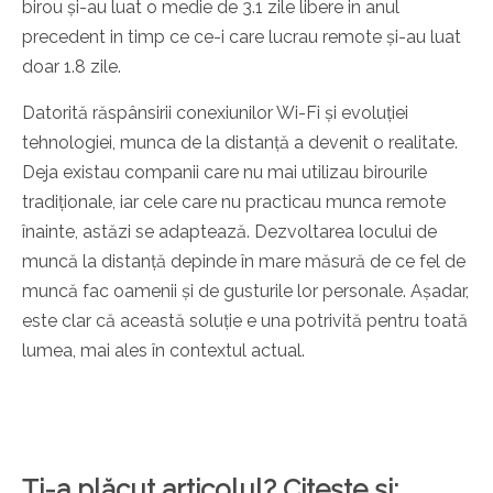
birou și-au luat o medie de 3.1 zile libere in anul
precedent in timp ce ce-i care lucrau remote și-au luat
doar 1.8 zile.
Datorită răspânsirii conexiunilor Wi-Fi și evoluției
tehnologiei, munca de la distanță a devenit o realitate.
Deja existau companii care nu mai utilizau birourile
tradiționale, iar cele care nu practicau munca remote
înainte, astăzi se adaptează. Dezvoltarea locului de
muncă la distanță depinde în mare măsură de ce fel de
muncă fac oamenii și de gusturile lor personale. Așadar,
este clar că această soluție e una potrivită pentru toată
lumea, mai ales în contextul actual.
Ți-a plăcut articolul? Citește și: