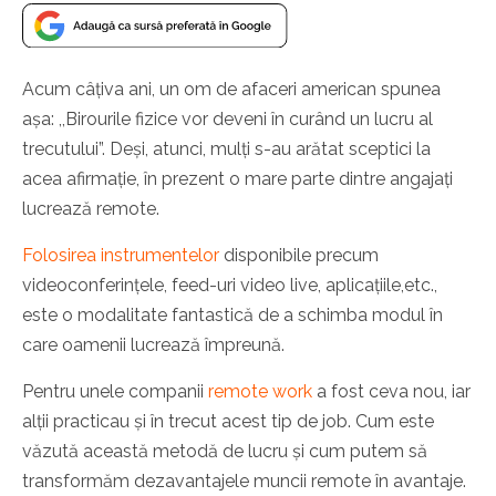
Acum câțiva ani, un om de afaceri american spunea
așa: ,,Birourile fizice vor deveni în curând un lucru al
trecutului”. Deși, atunci, mulți s-au arătat sceptici la
acea afirmație, în prezent o mare parte dintre angajați
lucrează remote.
Folosirea instrumentelor
disponibile precum
videoconferințele, feed-uri video live, aplicațiile,etc.,
este o modalitate fantastică de a schimba modul în
care oamenii lucrează împreună.
Pentru unele companii
remote work
a fost ceva nou, iar
alții practicau și în trecut acest tip de job. Cum este
văzută această metodă de lucru și cum putem să
transformăm dezavantajele muncii remote în avantaje.