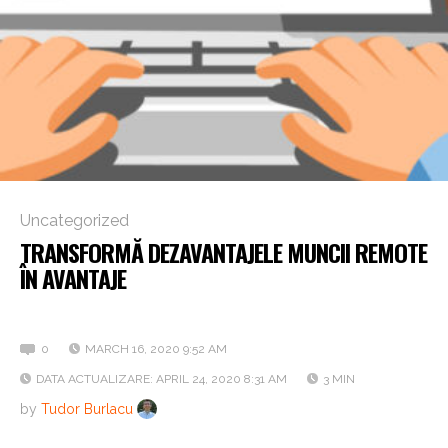
Uncategorized
TRANSFORMĂ DEZAVANTAJELE MUNCII REMOTE
ÎN AVANTAJE
Cum ne adaptăm la o nouă realitate
0
MARCH 16, 2020 9:52 AM
DATA ACTUALIZARE: APRIL 24, 2020 8:31 AM
3 MIN
by
Tudor Burlacu