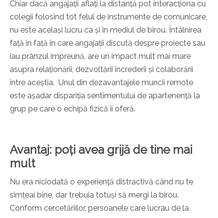
Chiar dacă angajații aflați la distanță pot interacționa cu
colegii folosind tot felul de instrumente de comunicare,
nu este același lucru ca și în mediul de birou. Întâlnirea
față în față în care angajații discută despre proiecte sau
iau prânzul împreună, are un impact mult mai mare
asupra relaționării, dezvoltării încrederii și colaborării
între aceștia. Unul din dezavantajele muncii remote
este așadar dispariția sentimentului de apartenență la
grup pe care o echipă fizică îi oferă.
Avantaj: poți avea grijă de tine mai
mult
Nu era niciodată o experiență distractivă când nu te
simțeai bine, dar trebuia totuși să mergi la birou.
Conform cercetăriilor, persoanele care lucrau de la