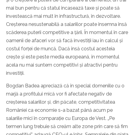
mai bun pentru că statul încasează taxe și poate să
investească mai mult în infrastructură, în dezvoltare.
Creșterea nesustenabilă a salariilor poate însemna însă
scăderea puterii competitive a țării. În momentul în care
oamenii de afaceri vor să facă investiții iau în calcul și
costul forței de muncă. Dacă însă costul acesteia
crește și este peste media europeană, în momentul
acela nu mai suntem competitivi și atractivi pentru
investiții.
Bogdan Badea apreciază că în special domeniile cu o
marjă a profitului mică vor fi afectate negativ de
creșterea salariilor și, din păcate, competitivitatea
României ca economie s-a bazat până acum pe
salariile mici în comparație cu Europa de Vest. „Pe
termen lung trebuie să creăm alte zone prin care să fim
competitivi”, adaugă CEO-ul eJobs. Semnalele din piața