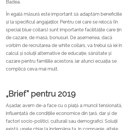
Badea.
În egală măsură este important să adaptăm beneficiile
și la specificul angajaților. Pentru cei care se relocă (în
special blue collars) sunt importante facilitățile care țin
de cazare, de masă, bonusuri. De asemenea, dacă
vorbim de recrutarea de white collars, va trebui să iei în
calcul și soluții alternative de educație, sănătate și
cazare pentru familiile acestora, iar atunci ecuația se
complică ceva mai mult.
„Brief” pentru 2019
Așadar, avem de-a face cu o piață a muncii tensionată,
influențată de condițiile economice din țară, dar și de
factori socio-politici, culturali sau demografici. Soluții
există, unele chiar la îndemâna ta, în companie, altele