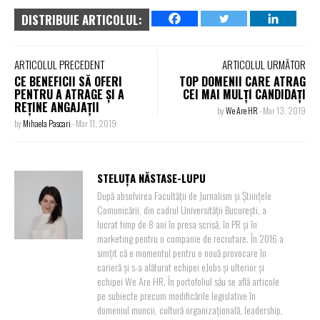
DISTRIBUIE ARTICOLUL:
ARTICOLUL PRECEDENT
ARTICOLUL URMĂTOR
CE BENEFICII SĂ OFERI
TOP DOMENII CARE ATRAG
PENTRU A ATRAGE ȘI A
CEI MAI MULȚI CANDIDAȚI
REȚINE ANGAJAȚII
by
We Are HR
-
Mar 13, 2019
by
Mihaela Pascari
-
Mar 11, 2019
STELUȚA NĂSTASE-LUPU
După absolvirea Facultății de Jurnalism și Științele
Comunicării, din cadrul Universității București, a
lucrat timp de 8 ani în presa scrisă, în PR și în
marketing pentru o companie de recrutare. În 2016 a
simțit că e momentul pentru o nouă provocare în
carieră și s-a alăturat echipei eJobs și ulterior și
echipei We Are HR. În portofoliul său se află articole
pe subiecte precum modificările legislative în
domeniul muncii, cultură organizațională, leadership,