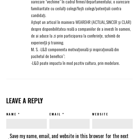
oarecare “vechime” în cadrul firmei/departamentului, o oarecare
familiaritate cu ceilalți colegi/foști colegi/potențiali contra
candidați.
Aștept un articol în mainiera WEAREHR (ACTUAL,SINCER și CLAR)
despre disponibilitatea reală a companiilor de a investi în oameni,
de ai aduce la zi prin participarea la conferințe, schimb de
experiență și training.
M. S. -L&D componenta motivațională și inspirațională din
pachetul de beneficii”;
-L&D poate impacta în mod pozitiv cultura, prin modelare.
LEAVE A REPLY
NAME
*
EMAIL
*
WEBSITE
Save my name, email, and website in this browser for the next