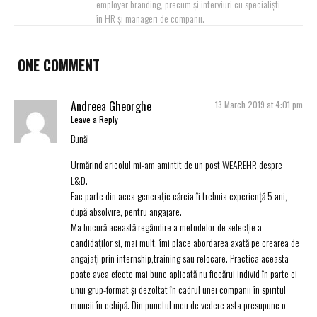
employer branding, precum și interviuri cu specialiști
în HR și manageri de companii.
ONE COMMENT
Andreea Gheorghe
13 March 2019 at 4:01 pm
Leave a Reply
Bună!
Urmărind aricolul mi-am amintit de un post WEAREHR despre
L&D.
Fac parte din acea generație căreia îi trebuia experiență 5 ani,
după absolvire, pentru angajare.
Ma bucură această regândire a metodelor de selecție a
candidaților si, mai mult, îmi place abordarea axată pe crearea de
angajați prin internship,training sau relocare. Practica aceasta
poate avea efecte mai bune aplicată nu fiecărui individ în parte ci
unui grup-format și dezoltat în cadrul unei companii în spiritul
muncii în echipă. Din punctul meu de vedere asta presupune o