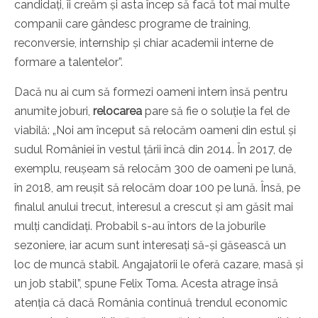
candidați, îi creăm și asta încep să facă tot mai multe
companii care gândesc programe de training,
reconversie, internship și chiar academii interne de
formare a talentelor”.
Dacă nu ai cum să formezi oameni intern însă pentru
anumite joburi,
relocarea
pare să fie o soluție la fel de
viabilă: „Noi am început să relocăm oameni din estul și
sudul României în vestul țării încă din 2014. În 2017, de
exemplu, reușeam să relocăm 300 de oameni pe lună,
în 2018, am reușit să relocăm doar 100 pe lună. Însă, pe
finalul anului trecut, interesul a crescut și am găsit mai
mulți candidați. Probabil s-au întors de la joburile
sezoniere, iar acum sunt interesați să-și găsească un
loc de muncă stabil. Angajatorii le oferă cazare, masă și
un job stabil”, spune Felix Toma. Acesta atrage însă
atenția că dacă România continuă trendul economic