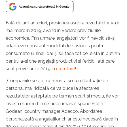
Față de anii anteriori, presiunea asupra rezultatelor va fi
mai mare în 2019, având în vedere previziunile
economice. Prin urmare, angajatorii vor fi nevoiți să-și
adapteze constant modelul de business pentru
consumatorul final, dar și să facă tot ce le stă în putință
pentru a-și ține angajații productivi și fericiți. Iată care
sunt previziunile 2019 în
recrutare
!
„Companiile se pot confrunta și cu o fluctuație de
personal mai ridicată ce va duce la afectarea
rezultatelor așteptate pe termen scurt și mediu, fie vor
investi mai mult în resursa umană”, spune Florin
Godean, country manager Adecco. Abordarea
personalizată a angajaților chiar este necesară dacă în
2019 va continua trendul din 2017 și 2018 în care am