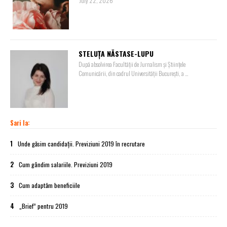
July 22, 2026
STELUȚA NĂSTASE-LUPU
După absolvirea Facultății de Jurnalism și Științele
Comunicării, din cadrul Universității București, a ...
Sari la:
1
Unde găsim candidații. Previziuni 2019 în recrutare
2
Cum gândim salariile. Previziuni 2019
3
Cum adaptăm beneficiile
4
„Brief” pentru 2019