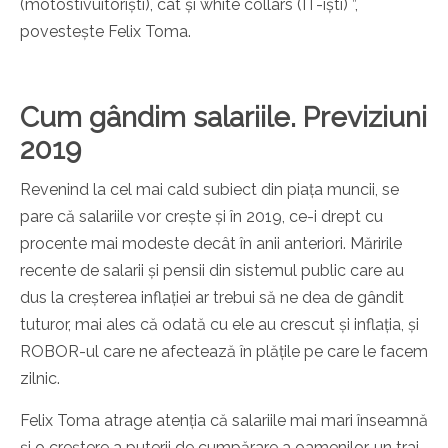
(motostivuitoriști), cât și white collars (IT-iști) ”,
povestește Felix Toma.
Cum gândim salariile. Previziuni
2019
Revenind la cel mai cald subiect din piața muncii, se
pare că salariile vor crește și în 2019, ce-i drept cu
procente mai modeste decât în anii anteriori. Măririle
recente de salarii și pensii din sistemul public care au
dus la creșterea inflației ar trebui să ne dea de gândit
tuturor, mai ales că odată cu ele au crescut și inflația, și
ROBOR-ul care ne afectează în plățile pe care le facem
zilnic.
Felix Toma atrage atenția că salariile mai mari înseamnă
și o creștere a puterii de cumpărare a oamenilor, un trai