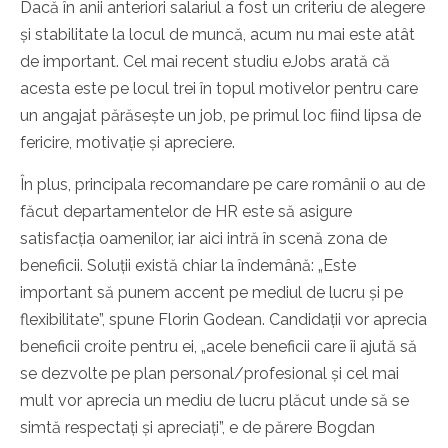
Dacă în anii anteriori salariul a fost un criteriu de alegere
și stabilitate la locul de muncă, acum nu mai este atât
de important. Cel mai recent studiu eJobs arată că
acesta este pe locul trei în topul motivelor pentru care
un angajat părăsește un job, pe primul loc fiind lipsa de
fericire, motivație și apreciere.
În plus, principala recomandare pe care românii o au de
făcut departamentelor de HR este să asigure
satisfacția oamenilor, iar aici intră în scenă zona de
beneficii. Soluții există chiar la îndemână: „Este
important să punem accent pe mediul de lucru și pe
flexibilitate”, spune Florin Godean. Candidații vor aprecia
beneficii croite pentru ei, „acele beneficii care îi ajută să
se dezvolte pe plan personal/profesional și cel mai
mult vor aprecia un mediu de lucru plăcut unde să se
simtă respectați și apreciați”, e de părere Bogdan