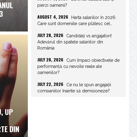
 ANUL
pierzi oamenii?
3
AUGUST 4, 2026
Harta salariilor în 2026:
Care sunt domeniile care plătesc cel…
JULY 28, 2026
Candidați vs angajatori!
Adevărul din spatele salariilor din
România
JULY 28, 2026
Cum împaci obiectivele de
performanță cu nevoile reale ale
oamenilor?
JULY 22, 2026
Ce nu le spun angajații
companiilor înainte să demisioneze?
JULY 22, 2026
Spor de weekend: Care
, UP
sunt prevederile legale și ce consecințe…
JULY 21, 2026
Unghiurile moarte ale
TE DIN
leadershipului: ce nu vezi la tine îți…