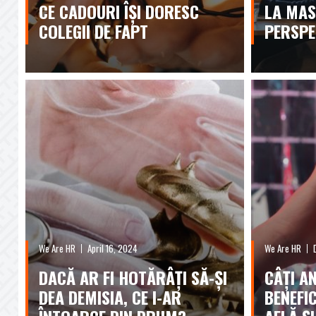
CE CADOURI ÎȘI DORESC
LA MAS
COLEGII DE FAPT
PERSPE
We Are HR
April 16, 2024
We Are HR
DACĂ AR FI HOTĂRÂȚI SĂ-ȘI
CÂȚI A
DEA DEMISIA, CE I-AR
BENEFI