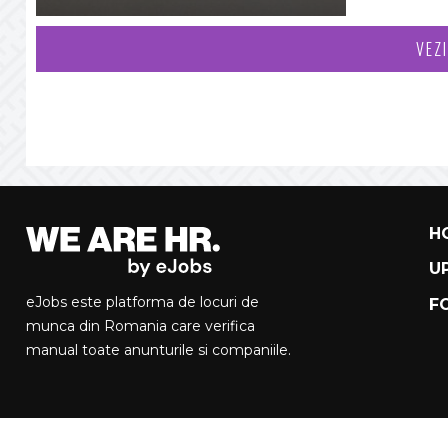
VEZ
H
U
eJobs este platforma de locuri de
F
munca din Romania care verifica
manual toate anunturile si companiile.