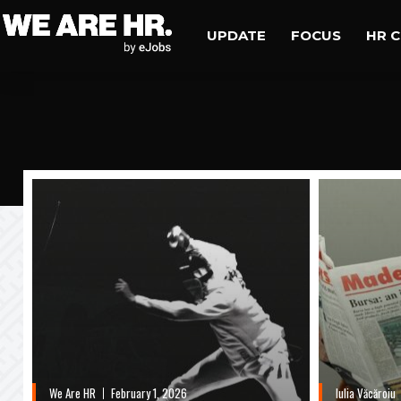
UPDATE
FOCUS
HR 
We Are HR
February 1, 2026
Iulia Văcăroiu