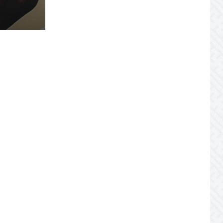
JULY 20, 2026
Joburile scad, aplicările
explodează! Record istoric pe piața
muncii
JULY 20, 2026
Cum să stai departe de
telefon în vacanță
JULY 19, 2026
Cum ar trebui să gestionezi
concediile pentru a motiva echipa
JULY 16, 2026
Zile libere 2026. Planifică
vacanțele din Noul An!
JULY 14, 2026
Nu lăsa cel mai bun
proiect de employer branding să…
JULY 10, 2026
Topul comportamentelor
ce prevestesc demisia unui angajat
JULY 7, 2026
Jobul tău te „repară” sau te
strică?
JULY 7, 2026