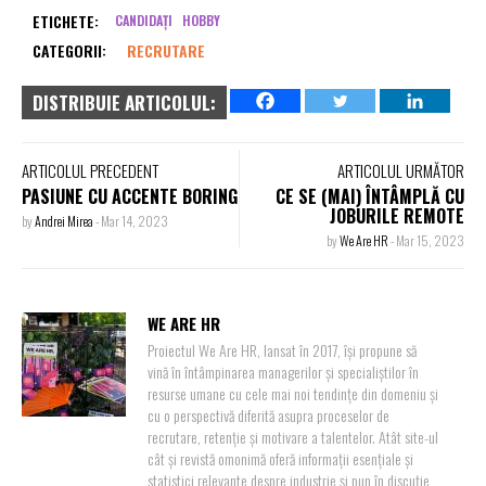
ETICHETE:
CANDIDAȚI
HOBBY
CATEGORII:
RECRUTARE
DISTRIBUIE ARTICOLUL:
ARTICOLUL PRECEDENT
ARTICOLUL URMĂTOR
PASIUNE CU ACCENTE BORING
CE SE (MAI) ÎNTÂMPLĂ CU
JOBURILE REMOTE
by
Andrei Mirea
-
Mar 14, 2023
by
We Are HR
-
Mar 15, 2023
WE ARE HR
Proiectul We Are HR, lansat în 2017, își propune să
vină în întâmpinarea managerilor și specialiștilor în
resurse umane cu cele mai noi tendințe din domeniu și
cu o perspectivă diferită asupra proceselor de
recrutare, retenție și motivare a talentelor. Atât site-ul
cât și revistă omonimă oferă informații esențiale și
statistici relevante despre industrie și pun în discuție