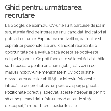
Ghid pentru următoarea
recrutare
La Google, de exemplu, CV-urile sunt parcurse de jos în
sus, atenția fiind pe interesele unui candidat, indicatori ai
potrivirii culturale. Explorarea motivațiilor, pasiunilor și
aspirațiilor personale ale unui candidat reprezintă o
oportunitate de a evalua dacă acesta se potrivește
echipei și jobului. Ce poți face este să identifici abilitățile
soft necesare pentru un anumit job și să vezi în ce
măsură hobby-urile menționate în CV pot susține
dezvoltarea acestor abilități. La interviu folosește
întrebările despre hobby-uri pentru a sparge gheața.
Pozitionate corect și adecvat, aceste întrebări îți permit
să cunoști candidatul într-un mod autentic și să
descoperi, în mod discret, pasiunile sale.