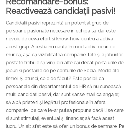
Recomandare-bonus:
Reactivează candidații pasivi!
Candidații pasivi reprezintă un potențial grup de
persoane pasionate necesare în echipa ta, dar este
nevoie de ceva efort și know-how pentru a activa
acest grup. Aceștia nu caută în mod activ locuri de
muncă, așa că vizibilitatea companiei tale și a joburilor
postate trebuie să vină din alte căi decât portalurile de
joburi și postările de pe conturile de Social Media ale
firmei. Și atunci, ce e de făcut? Este posibil ca
persoanele din departamentul de HR să nu cunoască
mulți candidați pasivi, dar sunt șanse mari ca angajații
să aibă prieteni și legături profesionale în afara
companiei, pe care le-ar putea propune dacă li se cere
și sunt stimulați, eventual și financiar, să facă acest
lucru. Un alt sfat este să oferi un bonus de semnare. Pe