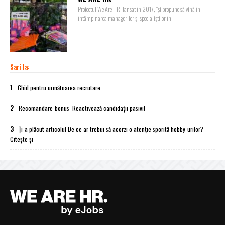
Proiectul We Are HR, lansat în 2017, își propune să vină în
întâmpinarea managerilor și specialiștilor în ...
Sari la:
1
Ghid pentru următoarea recrutare
2
Recomandare-bonus: Reactivează candidații pasivi!
3
Ți-a plăcut articolul De ce ar trebui să acorzi o atenție sporită hobby-urilor?
Citește și: