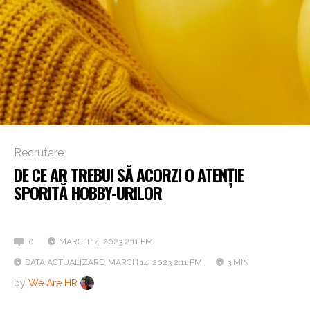
Recrutare
DE CE AR TREBUI SĂ ACORZI O ATENȚIE
SPORITĂ HOBBY-URILOR
2 lecții despre recrutarea candidaților pasionați
0
MARCH 14, 2023 2:11 PM
DATA ACTUALIZARE: MARCH 14, 2023 2:11 PM
3 MIN
by
We Are HR