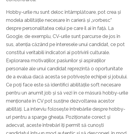
Hobby-urile nu sunt deloc întâmplătoare, pot crea și
modela abilitățile necesare în carieră și „vorbesc”
despre personalitatea celui pe care îl ai în față. La
Google, de exemplu, CV-urile sunt parcurse de jos în
sus, atenția căzând pe interesele unui candidat, ce pot
constitui veritabili indicatori ai potrivirii culturale.
Explorarea motivațiilor, pasiunilor și aspirațiilor
personale ale unui candidat reprezintă o oportunitate
de a evalua dacă acesta se potrivește echipei și jobului.
Ce poți face este să identifici abilitățile soft necesare
pentru un anumit job și să vezi în ce măsură hobby-urile
menționate în CV pot susține dezvoltarea acestor
abilități. La interviu folosește întrebările despre hobby-
uri pentru a sparge gheața. Poziționate corect și
adecvat, aceste întrebări îți permit să cunoști
candidatul într-un mod autentic și să descoperi, în mod