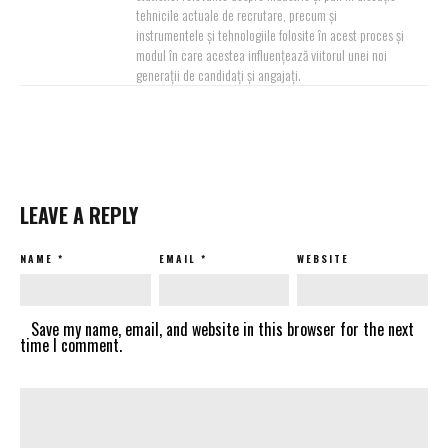
tehnicile actuale de recrutare, precum și
instrumentele și tehnologiile folosite în acest proces și
modul în care acestea influențează viitorul unei noi
generații de candidați și angajați.
LEAVE A REPLY
NAME
*
EMAIL
*
WEBSITE
Save my name, email, and website in this browser for the next
time I comment.