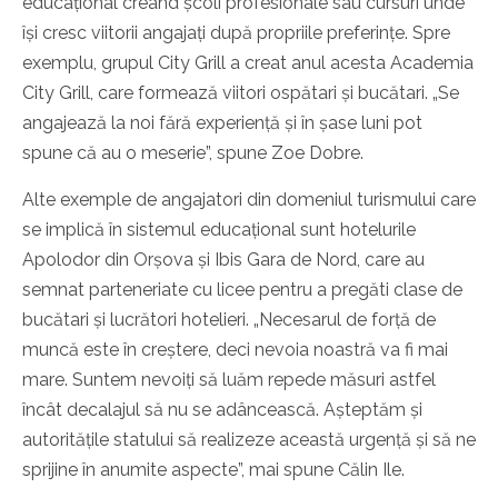
educațional creând școli profesionale sau cursuri unde
își cresc viitorii angajați după propriile preferințe. Spre
exemplu, grupul City Grill a creat anul acesta Academia
City Grill, care formează viitori ospătari și bucătari. „Se
angajează la noi fără experiență și în șase luni pot
spune că au o meserie”, spune Zoe Dobre.
Alte exemple de angajatori din domeniul turismului care
se implică în sistemul educațional sunt hotelurile
Apolodor din Orșova și Ibis Gara de Nord, care au
semnat parteneriate cu licee pentru a pregăti clase de
bucătari și lucrători hotelieri. „Necesarul de forță de
muncă este în creștere, deci nevoia noastră va fi mai
mare. Suntem nevoiți să luăm repede măsuri astfel
încât decalajul să nu se adâncească. Așteptăm și
autoritățile statului să realizeze această urgență și să ne
sprijine în anumite aspecte”, mai spune Călin Ile.