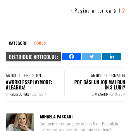
< Pagina anterioară
1
2
CATEGORII:
FOCUS
DISTRIBUIE ARTICOLUL:
ARTICOLUL PRECEDENT
ARTICOLUL URMĂTOR
#WORKLESSPLAYMORE:
POT GĂSI UN JOB MAI BUN
ALEARGĂ!
ÎN 3 LUNI?
by
Raluca Dumitra
-
Oct 7, 2017
by
We Are HR
-
Oct 8, 2017
MIHAELA PASCARI
Face parte din echipa eJobs de circa 5 ani. Perioadă în
care scrie despre provocările cu care se confruntă