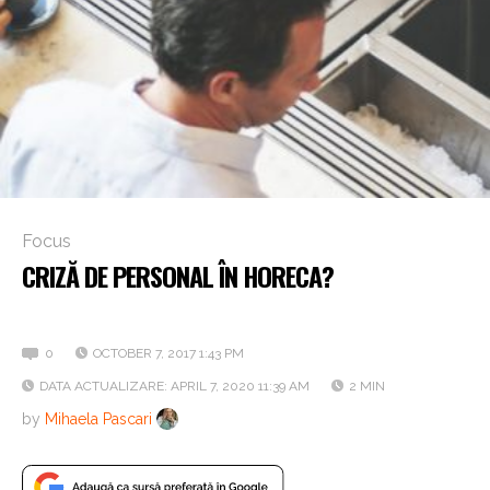
Focus
CRIZĂ DE PERSONAL ÎN HORECA?
Iată câteva soluții pentru a o depăși!
0
OCTOBER 7, 2017 1:43 PM
DATA ACTUALIZARE: APRIL 7, 2020 11:39 AM
2 MIN
by
Mihaela Pascari