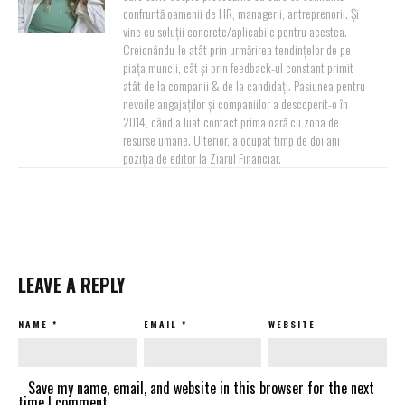
confruntă oamenii de HR, managerii, antreprenorii. Și
vine cu soluții concrete/aplicabile pentru acestea.
Creionându-le atât prin urmărirea tendințelor de pe
piața muncii, cât și prin feedback-ul constant primit
atât de la companii & de la candidați. Pasiunea pentru
nevoile angajaților și companiilor a descoperit-o în
2014, când a luat contact prima oară cu zona de
resurse umane. Ulterior, a ocupat timp de doi ani
poziția de editor la Ziarul Financiar.
LEAVE A REPLY
NAME
*
EMAIL
*
WEBSITE
Save my name, email, and website in this browser for the next
time I comment.