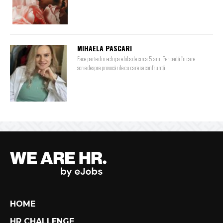
MIHAELA PASCARI
Face parte din echipa eJobs de circa 5 ani. Perioadă în care
scrie despre provocările cu care se confruntă ...
HOME
HR CHALLENGE