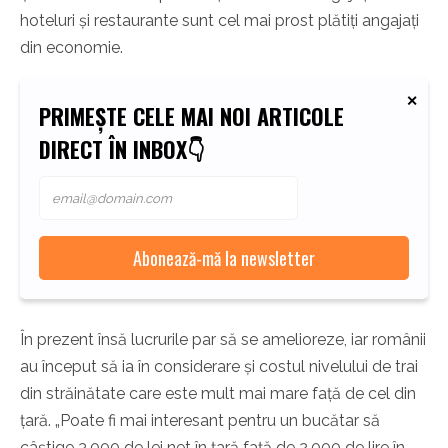
hoteluri și restaurante sunt cel mai prost plătiți angajați
din economie.
PRIMEȘTE CELE MAI NOI ARTICOLE
DIRECT ÎN INBOX👇
În prezent însă lucrurile par să se amelioreze, iar românii
au început să ia în considerare și costul nivelului de trai
din străinătate care este mult mai mare față de cel din
țară. „Poate fi mai interesant pentru un bucătar să
câștige 3.000 de lei net în țară față de 2.000 de lire în