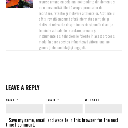
resurse umane cu cele mai noi tendințe din domeniu și
cu o perspectivă diferită asupra proceselor de
recrutare, retenție și motivare a talentelor. Atât site-ul
cât și revistă omonimă oferă informații esențiale și
statistici relevante despre industrie și pun în discuție
tehnicile actuale de recrutare, precum și
instrumentele și tehnologiile folosite în acest proces și
modul în care acestea influențează viitorul unei noi
generații de candidați și angajați.
LEAVE A REPLY
NAME
*
EMAIL
*
WEBSITE
Save my name, email, and website in this browser for the next
time I comment.