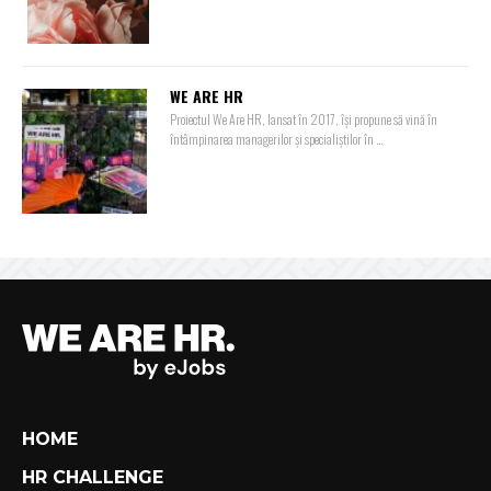
WE ARE HR
Proiectul We Are HR, lansat în 2017, își propune să vină în
întâmpinarea managerilor și specialiștilor în ...
HOME
HR CHALLENGE