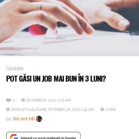
Update
POT GĂSI UN JOB MAI BUN ÎN 3 LUNI?
3 din 5 angajați cred că da!
0
OCTOBER 8, 2017 7:26 AM
DATA ACTUALIZARE: OCTOBER 16, 2017 7:42 AM
2 MIN
by
We Are HR