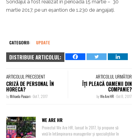
Sondajul a fost realizat în perioada 15 martie – 30
martie 2017, pe un eșantion de 1.230 de angajați.
CATEGORII:
UPDATE
DISTRIBUIE ARTICOLUL:
ARTICOLUL PRECEDENT
ARTICOLUL URMĂTOR
CRIZĂ DE PERSONAL ÎN
ÎȚI PLEACĂ OAMENII DIN
HORECA?
COMPANIE?
by
Mihaela Pascari
-
Oct 7, 2017
by
We Are HR
-
Oct 8, 2017
WE ARE HR
Proiectul We Are HR, lansat în 2017, își propune să
vină în întâmpinarea managerilor și specialiștilor în