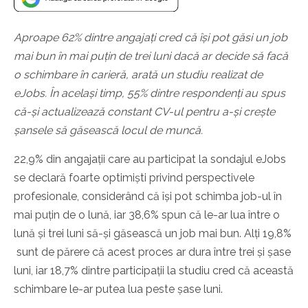
Aproape 62% dintre angajați cred că își pot găsi un job
mai bun în mai puțin de trei luni dacă ar decide să facă
o schimbare în carieră, arată un studiu realizat de
eJobs. În același timp, 55% dintre respondenți au spus
că-și actualizează constant CV-ul pentru a-și crește
șansele să găsească locul de muncă.
22,9% din angajații care au participat la sondajul eJobs
se declară foarte optimiști privind perspectivele
profesionale, considerând că își pot schimba job-ul în
mai puțin de o lună, iar 38,6% spun că le-ar lua între o
lună și trei luni să-și găsească un job mai bun. Alți 19,8%
sunt de părere că acest proces ar dura între trei și șase
luni, iar 18,7% dintre participații la studiu cred că această
schimbare le-ar putea lua peste șase luni.