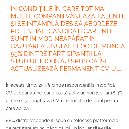
ÎN CONDIȚIILE ÎN CARE TOT MAI
MULTE COMPANII VÂNEAZĂ TALENTE
ȘI SE ÎNTÂMPLĂ DES SĂ ABORDEZE
POTENȚIALI CANDIDAȚI CARE NU
SUNT ÎN MOD NEAPĂRAT ÎN
CĂUTAREA UNUI ALT LOC DE MUNCĂ,
55% DINTRE PARTICIPANȚII LA
STUDIUL EJOBS AU SPUS CĂ ÎȘI
ACTUALIZEAZĂ PERMANENT CV-UL.
În același timp, 25,4% dintre respondenți își modifică
CV-ul doar atunci când caută activ un nou job, iar 18,3%
dintre ei își adaptează CV-ul în funcție de jobul pentru
care aplică.
88% dintre respondenți spun că folosesc platformele
de recrutare atunci când caută un job, iar site-urile