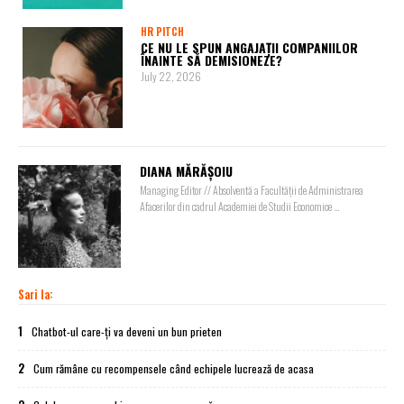
HR PITCH
CE NU LE SPUN ANGAJAȚII COMPANIILOR
ÎNAINTE SĂ DEMISIONEZE?
July 22, 2026
DIANA MĂRĂȘOIU
Managing Editor // Absolventă a Facultății de Administrarea
Afacerilor din cadrul Academiei de Studii Economice ...
Sari la:
1
Chatbot-ul care-ți va deveni un bun prieten
2
Cum rămâne cu recompensele când echipele lucrează de acasa