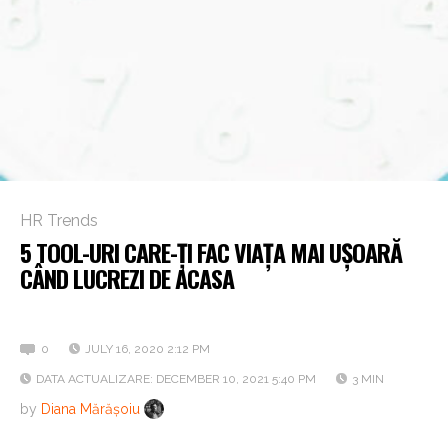
HR Trends
5 TOOL-URI CARE-ȚI FAC VIAȚA MAI UȘOARĂ
CÂND LUCREZI DE ACASA
Se poate și altfel!
0
JULY 16, 2020 2:12 PM
DATA ACTUALIZARE: DECEMBER 10, 2021 5:40 PM
3 MIN
by
Diana Mărășoiu