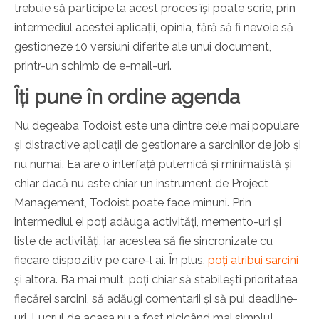
trebuie să participe la acest proces își poate scrie, prin
intermediul acestei aplicații, opinia, fără să fi nevoie să
gestioneze 10 versiuni diferite ale unui document,
printr-un schimb de e-mail-uri.
Îți pune în ordine agenda
Nu degeaba Todoist este una dintre cele mai populare
și distractive aplicații de gestionare a sarcinilor de job și
nu numai. Ea are o interfață puternică și minimalistă și
chiar dacă nu este chiar un instrument de Project
Management, Todoist poate face minuni. Prin
intermediul ei poți adăuga activități, memento-uri și
liste de activități, iar acestea să fie sincronizate cu
fiecare dispozitiv pe care-l ai. În plus,
poți atribui sarcini
și altora. Ba mai mult, poți chiar să stabilești prioritatea
fiecărei sarcini, să adăugi comentarii și să pui deadline-
uri. Lucrul de acasa nu a fost nicicând mai simplu!