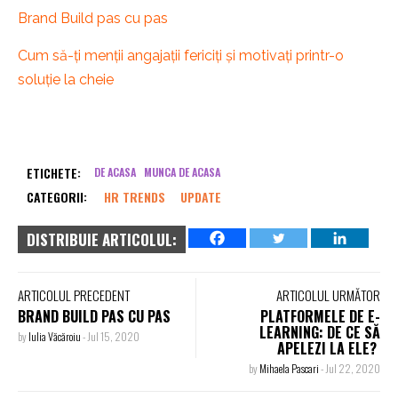
Brand Build pas cu pas
Cum să-ți menții angajații fericiți și motivați printr-o
soluție la cheie
ETICHETE:
DE ACASA
MUNCA DE ACASA
CATEGORII:
HR TRENDS
UPDATE
DISTRIBUIE ARTICOLUL:
ARTICOLUL PRECEDENT
ARTICOLUL URMĂTOR
BRAND BUILD PAS CU PAS
PLATFORMELE DE E-
LEARNING: DE CE SĂ
by
Iulia Văcăroiu
-
Jul 15, 2020
APELEZI LA ELE?
by
Mihaela Pascari
-
Jul 22, 2020