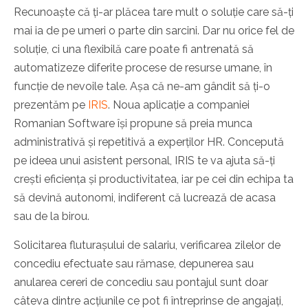
Recunoaște că ți-ar plăcea tare mult o soluție care să-ți
mai ia de pe umeri o parte din sarcini. Dar nu orice fel de
soluție, ci una flexibilă care poate fi antrenată să
automatizeze diferite procese de resurse umane, în
funcție de nevoile tale. Așa că ne-am gândit să ți-o
prezentăm pe
IRIS
. Noua aplicație a companiei
Romanian Software își propune să preia munca
administrativă și repetitivă a experților HR. Concepută
pe ideea unui asistent personal, IRIS te va ajuta să-ți
crești eficiența și productivitatea, iar pe cei din echipa ta
să devină autonomi, indiferent că lucrează de acasa
sau de la birou.
Solicitarea fluturașului de salariu, verificarea zilelor de
concediu efectuate sau rămase, depunerea sau
anularea cereri de concediu sau pontajul sunt doar
câteva dintre acțiunile ce pot fi întreprinse de angajați,